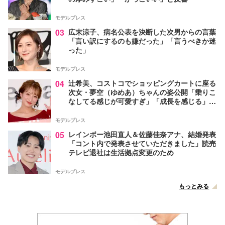
モデルプレス
03
広末涼子、病名公表を決断した次男からの言葉
「言い訳にするのも嫌だった」「言うべきか迷
った」
モデルプレス
04
辻希美、コストコでショッピングカートに座る
次女・夢空（ゆめあ）ちゃんの姿公開「乗りこ
なしてる感じが可愛すぎ」「成長を感じる」の
声
モデルプレス
05
レインボー池田直人＆佐藤佳奈アナ、結婚発表
「コント内で発表させていただきました」読売
テレビ退社は生活拠点変更のため
モデルプレス
もっとみる