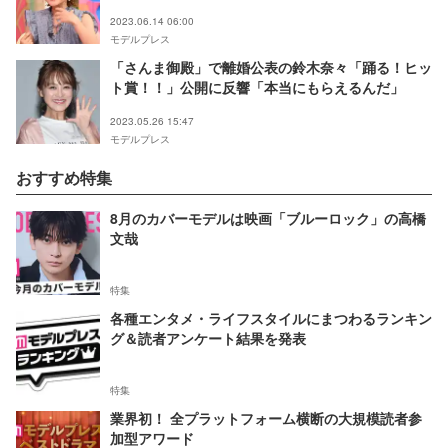
2023.06.14 06:00
モデルプレス
「さんま御殿」で離婚公表の鈴木奈々「踊る！ヒッ
ト賞！！」公開に反響「本当にもらえるんだ」
2023.05.26 15:47
モデルプレス
おすすめ特集
8月のカバーモデルは映画「ブルーロック」の高橋
文哉
特集
各種エンタメ・ライフスタイルにまつわるランキン
グ＆読者アンケート結果を発表
特集
業界初！ 全プラットフォーム横断の大規模読者参
加型アワード