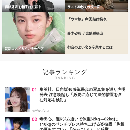
再婚発表 お相手は妊娠中
ラスト30秒で状況一変
「ウマ娘」声優 結婚発表
鈴木砂羽 子宮筋腫摘出
都合のよい恋を卒業するには
朝活コスメ＆インナーケア
記事ランキング
RANKING
01
集英社、日向坂46藤嶌果歩の写真集を巡り声明
発表 注意喚起も「必要に応じて法的措置を含
む対応を検討」
モデルプレス
02
寺田心、週6ジム通いで体重62kg→82kgに
110kgのベンチプレス持ち上げる姿披露「胸板
の厚みすごい」「かっこいい」と反響