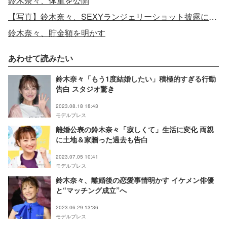
鈴木奈々、体重を公開
【写真】鈴木奈々、SEXYランジェリーショット披露に反響殺到
鈴木奈々、貯金額を明かす
あわせて読みたい
鈴木奈々「もう1度結婚したい」積極的すぎる行動
告白 スタジオ驚き
2023.08.18 18:43
モデルプレス
離婚公表の鈴木奈々「寂しくて」生活に変化 両親
に土地＆家贈った過去も告白
2023.07.05 10:41
モデルプレス
鈴木奈々、離婚後の恋愛事情明かす イケメン俳優
と“マッチング成立”へ
2023.06.29 13:36
モデルプレス