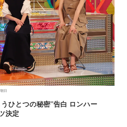
ビ朝日
うひとつの秘密”告白 ロンハー
ンツ決定
Loaded
:
87.03%