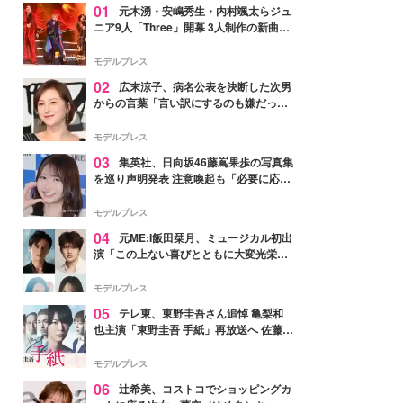
01
元木湧・安嶋秀生・内村颯太らジュ
ニア9人「Three」開幕 3人制作の新曲＆
手描きセットに込めた想い「もっと前に
進んで夢を掴みたい」【ゲネプロレポ】
モデルプレス
02
広末涼子、病名公表を決断した次男
からの言葉「言い訳にするのも嫌だっ
た」「言うべきか迷った」
モデルプレス
03
集英社、日向坂46藤嶌果歩の写真集
を巡り声明発表 注意喚起も「必要に応じ
て法的措置を含む対応を検討」
モデルプレス
04
元ME:I飯田栞月、ミュージカル初出
演「この上ない喜びとともに大変光栄」
4年ぶり上演「ファントム」城田優らキ
ャスト発表
モデルプレス
05
テレ東、東野圭吾さん追悼 亀梨和
也主演「東野圭吾 手紙」再放送へ 佐藤隆
太・本田翼・中村倫也ら出演
モデルプレス
06
辻希美、コストコでショッピングカ