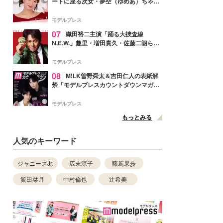
ートに座る次女・夢空（ゆめあ）ちゃん
の姿公開「乗りこなしてる感じが可愛す
ぎ」「成長を感じる」の声
モデルプレス
07
織田裕二主演「踊る大捜査線
N.E.W.」趣里・増田貴久・佐藤二朗ら新
メンバー紹介映像解禁 各キャラクター象
徴する“謎のキーワード”も
モデルプレス
08
M!LK曽野舜太＆吉田仁人の表紙解
禁「モデルプレスカウントダウンマガジ
ン」巻頭に登場
モデルプレス
もっとみる
人気のキーワード
ジャニーズJr.
広末涼子
藤嶌果歩
飯田栞月
中村倫也
辻希美