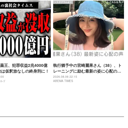
薬王、犯罪収益2兆4000億
執行猶予中の宮崎麗果さん（38）、ト
決は仮釈放なしの終身刑に！
レーニングに励む最新の姿に心配の声
「痩せ過ぎ」「なんだか痛々しい…」
:00
2026.08.06 22:15
ルド
ABEMA TIMES