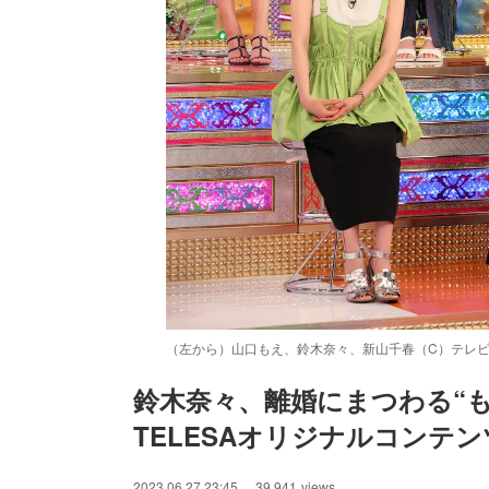
（左から）山口もえ、鈴木奈々、新山千春（C）テレ
鈴木奈々、離婚にまつわる“も
TELESAオリジナルコンテ
/
Unmute
2023.06.27 23:45
39,941
views