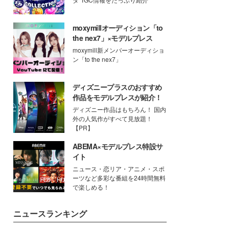
moxymillオーディション「to
the nex7」×モデルプレス
moxymill新メンバーオーディショ
ン「to the nex7」
ディズニープラスのおすすめ
作品をモデルプレスが紹介！
ディズニー作品はもちろん！ 国内
外の人気作がすべて見放題！
【PR】
ABEMA×モデルプレス特設サ
イト
ニュース・恋リア・アニメ・スポ
ーツなど多彩な番組を24時間無料
で楽しめる！
ニュースランキング