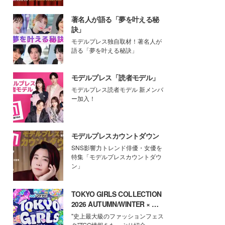
著名人が語る「夢を叶える秘
訣」
モデルプレス独自取材！著名人が
語る「夢を叶える秘訣」
モデルプレス「読者モデル」
モデルプレス読者モデル 新メンバ
ー加入！
モデルプレスカウントダウン
SNS影響力トレンド俳優・女優を
特集「モデルプレスカウントダウ
ン」
TOKYO GIRLS COLLECTION
2026 AUTUMN/WINTER × モ
デルプレス
"史上最大級のファッションフェス
タ"TGC情報をたっぷり紹介