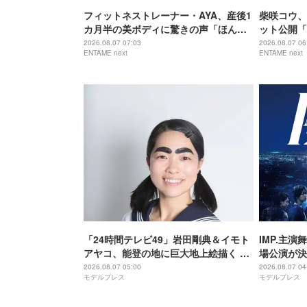
フィットネストレーナー・AYA、産後1
柴咲コウ、
カ月半の美ボディに驚きの声「ほんと
ット公開「
に出産したのー？」
でもなくか
2026.08.07 07:03
2026.08.07 06
ENTAME next
ENTAME next
「24時間テレビ49」岩田剛典＆イモト
IMP.主演
アヤコ、能登の地に巨大地上絵描く 完
場公演が決
成披露にはサプライズアーティストも
アップ
2026.08.07 05:00
2026.08.07 04
モデルプレス
モデルプレス
登場予定