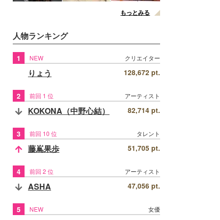
もっとみる
人物ランキング
1
NEW
クリエイター
りょう
128,672 pt.
2
前回 1 位
アーティスト
KOKONA（中野心結）
82,714 pt.
3
前回 10 位
タレント
藤嶌果歩
51,705 pt.
4
前回 2 位
アーティスト
ASHA
47,056 pt.
5
NEW
女優