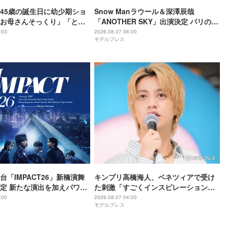
45歳の誕生日に幼少期ショ
Snow Manラウール＆深澤辰哉
お母さんそっくり」「とん
「ANOTHER SKY」出演決定 パリの所
わいい」
属事務所・祖父母と通った武蔵小山…
:03
2026.08.07 06:00
モデルプレス
それぞれの思い出の地へ
舞台「IMPACT26」新橋演舞
キンプリ高橋海人、ベネツィアで受け
定 新たな演出を加えパワー
た刺激「すごくインスピレーション溢
れる街」
:00
2026.08.07 04:00
モデルプレス