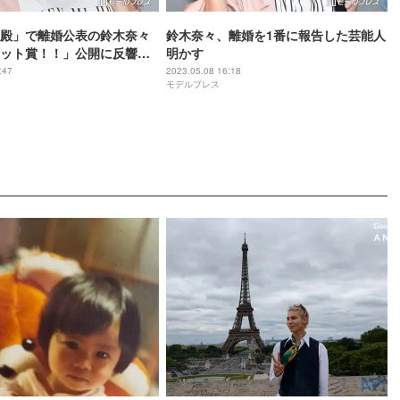
殿」で離婚公表の鈴木奈々
鈴木奈々、離婚を1番に報告した芸能人
ット賞！！」公開に反響
明かす
らえるんだ」
:47
2023.05.08 16:18
モデルプレス