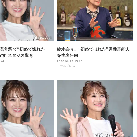
芸能界で“初めて惚れた
鈴木奈々、“初めてほれた”男性芸能人
かす スタジオ驚き
を実名告白
:44
2023.06.22 15:00
モデルプレス