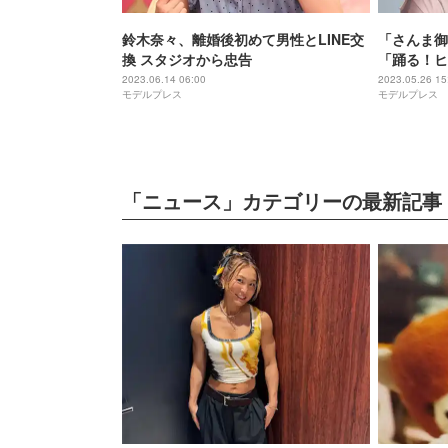
鈴木奈々、離婚後初めて男性とLINE交
「さんま御
換 スタジオから忠告
「踊る！ヒ
「本当にも
2023.06.14 06:00
2023.05.26 15
モデルプレス
モデルプレス
「ニュース」カテゴリーの最新記事