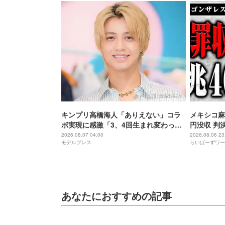
キンプリ高橋海人「ありえない」コラ
メキシコ麻
ボ実現に感激「3、4回生まれ変わって
円没収 判
もできない」
2026.08.07 04:00
2026.08.06 23
モデルプレス
らいばーずワー
あなたにおすすめの記事