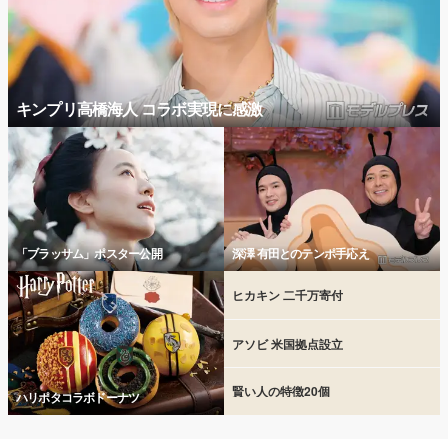
キンプリ高橋海人 コラボ実現に感激
「ブラッサム」ポスター公開
深澤 有田とのテンポ手応え
ヒカキン 二千万寄付
アソビ 米国拠点設立
賢い人の特徴20個
ハリポタコラボドーナツ