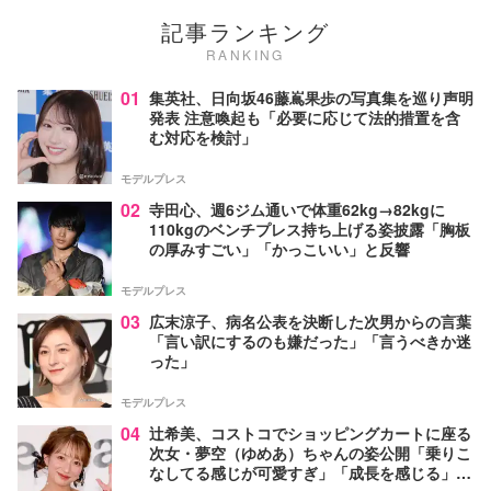
記事ランキング
RANKING
01
集英社、日向坂46藤嶌果歩の写真集を巡り声明
発表 注意喚起も「必要に応じて法的措置を含
む対応を検討」
モデルプレス
02
寺田心、週6ジム通いで体重62kg→82kgに
110kgのベンチプレス持ち上げる姿披露「胸板
の厚みすごい」「かっこいい」と反響
モデルプレス
03
広末涼子、病名公表を決断した次男からの言葉
「言い訳にするのも嫌だった」「言うべきか迷
った」
モデルプレス
04
辻希美、コストコでショッピングカートに座る
次女・夢空（ゆめあ）ちゃんの姿公開「乗りこ
なしてる感じが可愛すぎ」「成長を感じる」の