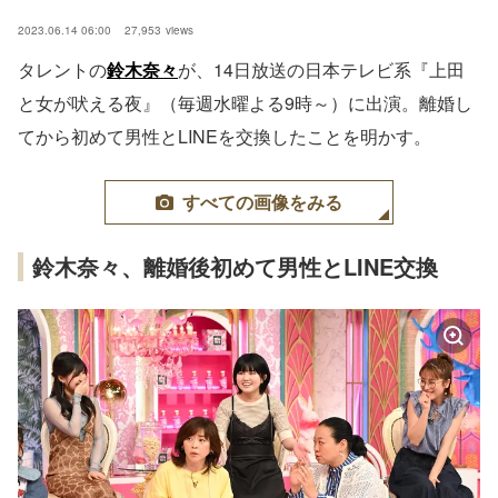
2023.06.14 06:00
27,953
views
タレントの
鈴木奈々
が、14日放送の日本テレビ系『上田
と女が吠える夜』（毎週水曜よる9時～）に出演。離婚し
てから初めて男性とLINEを交換したことを明かす。
すべての画像をみる
鈴木奈々、離婚後初めて男性とLINE交換