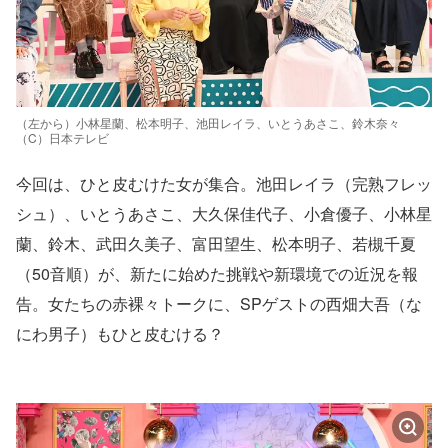
（左から）小林星蘭、松本明子、池田レイラ、いとうあさこ、鈴木奈々
（C）日本テレビ
今回は、ひと皮むけた女が集合。池田レイラ（完熟フレッ
シュ）、いとうあさこ、大久保佳代子、小倉優子、小林星
蘭、鈴木、武田久美子、富田望生、松本明子、若槻千夏
（50音順）が、新たに始めた挑戦や新環境での近況を報
告。女たちの赤裸々トークに、SPゲストの西畑大吾（な
にわ男子）もひと皮むける？