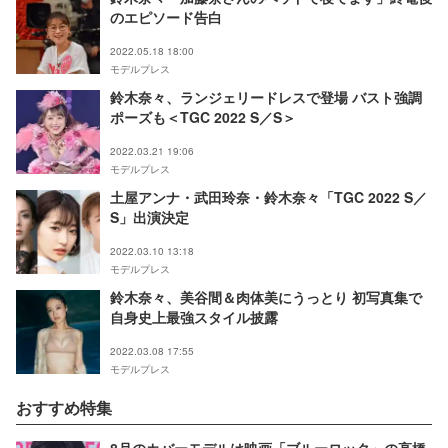
のエピソード告白
2022.05.18 18:00
モデルプレス
鈴木奈々、ランジェリードレスで登場 バスト強調
ポーズも＜TGC 2022 S／S＞
2022.03.21 19:06
モデルプレス
土屋アンナ・武田玲奈・鈴木奈々「TGC 2022 S／
S」出演決定
2022.03.10 13:18
モデルプレス
鈴木奈々、美谷間＆肉体美にうっとり 初写真集で
自身史上最強スタイル披露
2022.03.08 17:55
モデルプレス
おすすめ特集
8月のカバーモデルは映画「ブルーロック」の高橋