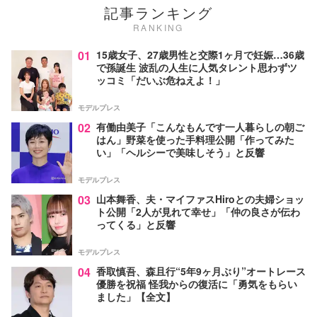
記事ランキング
RANKING
01
15歳女子、27歳男性と交際1ヶ月で妊娠…36歳
で孫誕生 波乱の人生に人気タレント思わずツ
ッコミ「だいぶ危ねえよ！」
モデルプレス
02
有働由美子「こんなもんです一人暮らしの朝ご
はん」野菜を使った手料理公開「作ってみた
い」「ヘルシーで美味しそう」と反響
モデルプレス
03
山本舞香、夫・マイファスHiroとの夫婦ショッ
ト公開「2人が見れて幸せ」「仲の良さが伝わ
ってくる」と反響
モデルプレス
04
香取慎吾、森且行“5年9ヶ月ぶり”オートレース
優勝を祝福 怪我からの復活に「勇気をもらい
ました」【全文】