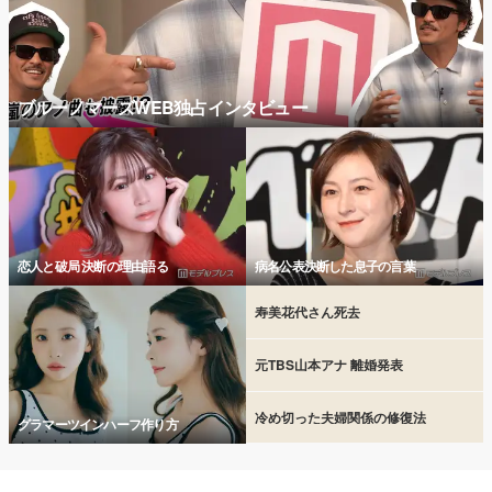
ブルーノマーズWEB独占インタビュー
恋人と破局 決断の理由語る
病名公表決断した息子の言葉
寿美花代さん死去
元TBS山本アナ 離婚発表
冷め切った夫婦関係の修復法
グラマーツインハーフ作り方