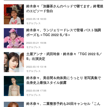
鈴木奈々「加藤茶さんのベッドで寝てます」終電後
のエピソード告白
2022.05.18 18:00
モデルプレス
鈴木奈々、ランジェリードレスで登場 バスト強調
ポーズも＜TGC 2022 S／S＞
2022.03.21 19:06
モデルプレス
土屋アンナ・武田玲奈・鈴木奈々「TGC 2022 S／
S」出演決定
2022.03.10 13:18
モデルプレス
鈴木奈々、美谷間＆肉体美にうっとり 初写真集で
自身史上最強スタイル披露
2022.03.08 17:55
モデルプレス
鈴木奈々、二重整形予約も20回キャンセル「こん