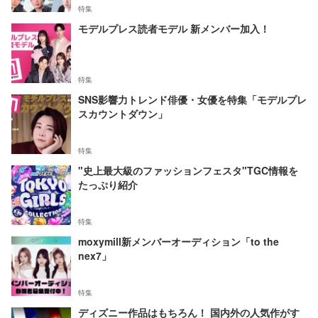
特集
モデルプレス読者モデル 新メンバー加入！
特集
SNS影響力トレンド俳優・女優を特集「モデルプレ
スカウントダウン」
特集
"史上最大級のファッションフェスタ"TGC情報を
たっぷり紹介
特集
moxymill新メンバーオーディション「to the
nex7」
特集
ディズニー作品はもちろん！ 国内外の人気作がす