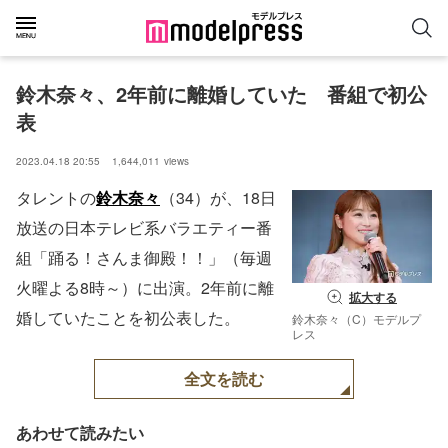
鈴木奈々、2年前に離婚していた　番組で初公
表
2023.04.18 20:55
1,644,011
views
タレントの
鈴木奈々
（34）が、18日
放送の日本テレビ系バラエティー番
組「踊る！さんま御殿！！」（毎週
火曜よる8時～）に出演。2年前に離
拡大する
婚していたことを初公表した。
鈴木奈々（C）モデルプ
レス
全文を読む
あわせて読みたい