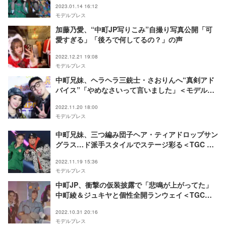
2023.01.14 16:12
モデルプレス
加藤乃愛、“中町JP写りこみ”自撮り写真公開「可
愛すぎる」「後ろで何してるの？」の声
2022.12.21 19:08
モデルプレス
中町兄妹、ヘラヘラ三銃士・さおりんへ“真剣アド
バイス”「やめなさいって言いました」＜モデルプ
レスインタビュー＞
2022.11.20 18:00
モデルプレス
中町兄妹、三つ編み団子ヘア・ティアドロップサン
グラス…ド派手スタイルでステージ彩る＜TGC 北
九州 2022＞
2022.11.19 15:36
モデルプレス
中町JP、衝撃の仮装披露で「悲鳴が上がってた」
中町綾＆ジュキヤと個性全開ランウェイ＜TGC
Halloween＞
2022.10.31 20:16
モデルプレス