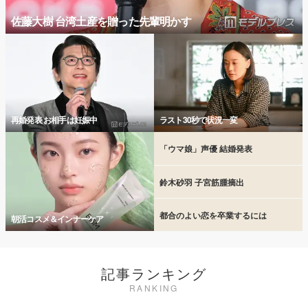
佐藤大樹 台湾土産を贈った先輩明かす
再婚発表 お相手は妊娠中
ラスト30秒で状況一変
「ウマ娘」声優 結婚発表
鈴木砂羽 子宮筋腫摘出
都合のよい恋を卒業するには
朝活コスメ＆インナーケア
記事ランキング
RANKING