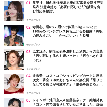
01
集英社、日向坂46藤嶌果歩の写真集を巡り声明
発表 注意喚起も「必要に応じて法的措置を含
む対応を検討」
モデルプレス
02
寺田心、週6ジム通いで体重62kg→82kgに
110kgのベンチプレス持ち上げる姿披露「胸板
の厚みすごい」「かっこいい」と反響
モデルプレス
03
広末涼子、病名公表を決断した次男からの言葉
「言い訳にするのも嫌だった」「言うべきか迷
った」
モデルプレス
04
辻希美、コストコでショッピングカートに座る
次女・夢空（ゆめあ）ちゃんの姿公開「乗りこ
なしてる感じが可愛すぎ」「成長を感じる」の
声
モデルプレス
05
レインボー池田直人＆佐藤佳奈アナ、結婚発表
「コント内で発表させていただきました」読売