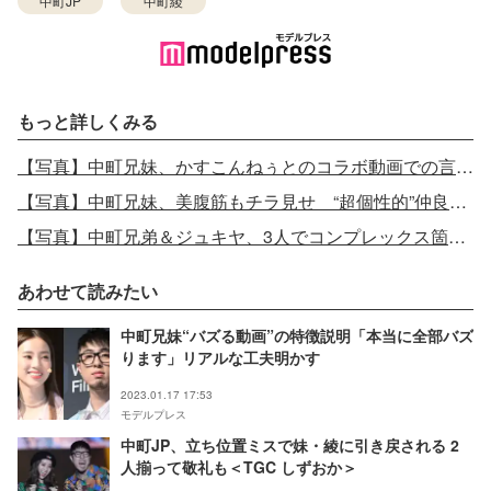
中町JP
中町綾
もっと詳しくみる
【写真】中町兄妹、かすこんねぅとのコラボ動画での言動謝罪
【写真】中町兄妹、美腹筋もチラ見せ “超個性的”仲良しランウェイ
【写真】中町兄弟＆ジュキヤ、3人でコンプレックス箇所を手術 術後の変化も明かす
あわせて読みたい
中町兄妹“バズる動画”の特徴説明「本当に全部バズ
ります」リアルな工夫明かす
2023.01.17 17:53
モデルプレス
中町JP、立ち位置ミスで妹・綾に引き戻される 2
人揃って敬礼も＜TGC しずおか＞