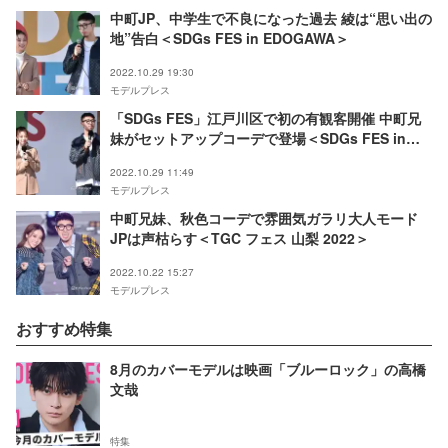
中町JP、中学生で不良になった過去 綾は“思い出の
地”告白＜SDGs FES in EDOGAWA＞
2022.10.29 19:30
モデルプレス
「SDGs FES」江戸川区で初の有観客開催 中町兄
妹がセットアップコーデで登場＜SDGs FES in
EDOGAWA＞
2022.10.29 11:49
モデルプレス
中町兄妹、秋色コーデで雰囲気ガラリ大人モード
JPは声枯らす＜TGC フェス 山梨 2022＞
2022.10.22 15:27
モデルプレス
おすすめ特集
8月のカバーモデルは映画「ブルーロック」の高橋
文哉
特集