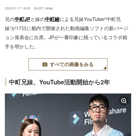
2023.01.17 18:02
29,357
views
兄の
中町JP
と妹の
中町綾
による兄妹YouTuber“中町兄
妹”が17日に都内で開催された動画編集ソフトの新バージ
ョン発表会に出席。JPが一番印象に残っているコラボ相
手を明かした。
すべての画像をみる
中町兄妹、YouTube活動開始から2年