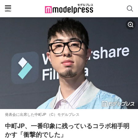
発表会に出席した中町JP （C）モデルプレス
中町JP、一番印象に残っているコラボ相手明
かす「衝撃的でした」