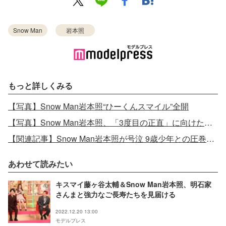
Snow Man
岩本照
もっと詳しくみる
【写真】Snow Man岩本照“ひーくんスマイル”全開
【写真】Snow Man岩本照、「3度目の正直」に向けた特訓明かす
【関連記事】Snow Man岩本照が号泣 9歳少年との圧巻ダンスに感動の声殺到
あわせて読みたい
キスマイ藤ヶ谷太輔＆Snow Man岩本照、明石家
さんまと強力なご長寿たちを見届ける
2022.12.20 13:00
モデルプレス