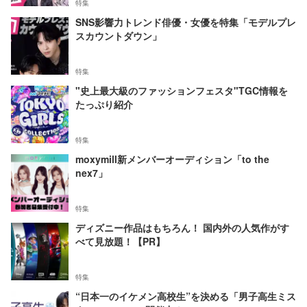
特集
SNS影響力トレンド俳優・女優を特集「モデルプレ
スカウントダウン」
特集
"史上最大級のファッションフェスタ"TGC情報を
たっぷり紹介
特集
moxymill新メンバーオーディション「to the
nex7」
特集
ディズニー作品はもちろん！ 国内外の人気作がす
べて見放題！【PR】
特集
“日本一のイケメン高校生”を決める「男子高生ミス