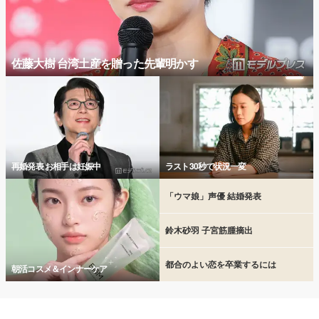
佐藤大樹 台湾土産を贈った先輩明かす
再婚発表 お相手は妊娠中
ラスト30秒で状況一変
「ウマ娘」声優 結婚発表
鈴木砂羽 子宮筋腫摘出
都合のよい恋を卒業するには
朝活コスメ＆インナーケア