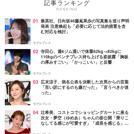
記事ランキング
RANKING
01
集英社、日向坂46藤嶌果歩の写真集を巡り声明
発表 注意喚起も「必要に応じて法的措置を含
む対応を検討」
モデルプレス
02
寺田心、週6ジム通いで体重62kg→82kgに
110kgのベンチプレス持ち上げる姿披露「胸板
の厚みすごい」「かっこいい」と反響
モデルプレス
03
広末涼子、病名公表を決断した次男からの言葉
「言い訳にするのも嫌だった」「言うべきか迷
った」
モデルプレス
04
辻希美、コストコでショッピングカートに座る
次女・夢空（ゆめあ）ちゃんの姿公開「乗りこ
なしてる感じが可愛すぎ」「成長を感じる」の
声