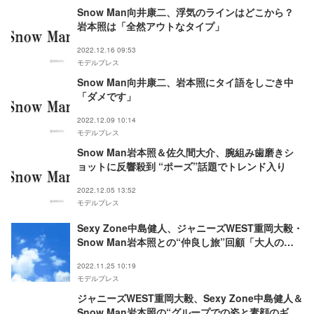
Snow Man向井康二、浮気のラインはどこから？
岩本照は「全然アウトなタイプ」
2022.12.16 09:53
モデルプレス
Snow Man向井康二、岩本照にタイ語をしごき中
「ダメです」
2022.12.09 10:14
モデルプレス
Snow Man岩本照＆佐久間大介、腕組み歯磨きシ
ョットに反響殺到 “ポーズ”話題でトレンド入り
2022.12.05 13:52
モデルプレス
Sexy Zone中島健人、ジャニーズWEST重岡大毅・
Snow Man岩本照との“仲良し旅”回顧「大人の青
春を味わった」
2022.11.25 10:19
モデルプレス
ジャニーズWEST重岡大毅、Sexy Zone中島健人＆
Snow Man岩本照の“グループでの姿と素顔のギャ