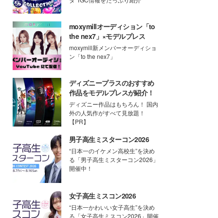
moxymillオーディション「to
the nex7」×モデルプレス
moxymill新メンバーオーディショ
ン「to the nex7」
ディズニープラスのおすすめ
作品をモデルプレスが紹介！
ディズニー作品はもちろん！ 国内
外の人気作がすべて見放題！
【PR】
男子高生ミスターコン2026
“日本一のイケメン高校生”を決め
る「男子高生ミスターコン2026」
開催中！
女子高生ミスコン2026
“日本一かわいい女子高生”を決め
る「女子高生ミスコン2026」開催