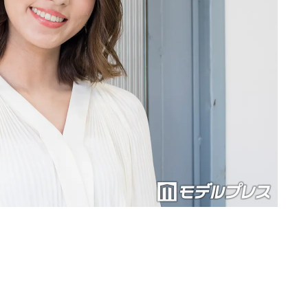
Loaded
:
87.03%