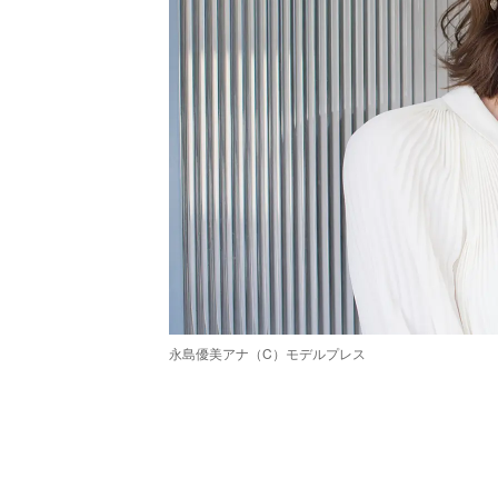
永島優美アナ（C）モデルプレス
/
Unmute