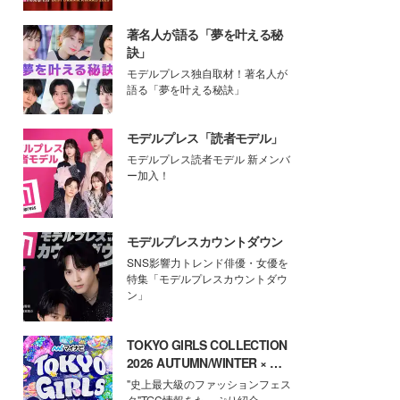
著名人が語る「夢を叶える秘
訣」
モデルプレス独自取材！著名人が
語る「夢を叶える秘訣」
モデルプレス「読者モデル」
モデルプレス読者モデル 新メンバ
ー加入！
モデルプレスカウントダウン
SNS影響力トレンド俳優・女優を
特集「モデルプレスカウントダウ
ン」
TOKYO GIRLS COLLECTION
2026 AUTUMN/WINTER × モ
デルプレス
"史上最大級のファッションフェス
タ"TGC情報をたっぷり紹介