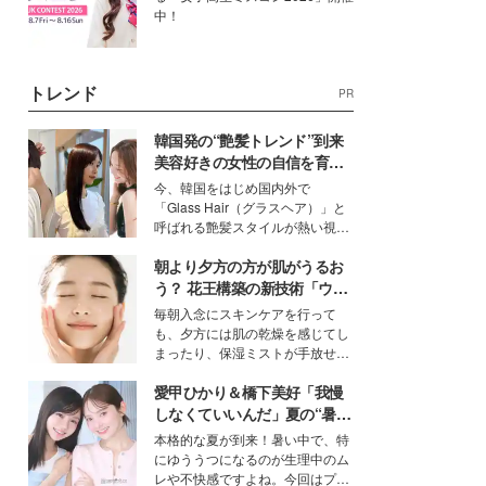
中！
トレンド
PR
韓国発の“艶髪トレンド”到来
美容好きの女性の自信を育む
「ヘアケア事情」って？
今、韓国をはじめ国内外で
「Glass Hair（グラスヘア）」と
呼ばれる艶髪スタイルが熱い視線
を集めています。メイクやファッ
朝より夕方の方が肌がうるお
ションの完成度を高めるベースと
して、“髪そのものの美しさ”に改
う？ 花王構築の新技術「ウォ
めて注目する人が増えている様
ーターキャプチャリングスキ
毎朝入念にスキンケアを行って
子。今回は、そんな憧れの艶やか
ン（捕水肌）」がスキンケア
も、夕方には肌の乾燥を感じてし
な髪を日常で叶える、美容好きの
の常識を変える予感
まったり、保湿ミストが手放せな
女性たちのヘアケア事情を紹介し
いという読者も多いのでは？そん
ます。
愛甲ひかり＆橋下美好「我慢
な美容の常識を大きく変える可能
性を秘めた、革新的な「Water
しなくていいんだ」夏の“暑さ
Capturing Skin（ウォーターキャ
対策”の新しい選択肢とは？
本格的な夏が到来！暑い中で、特
プチャリングスキン：捕水肌）」
にゆううつになるのが生理中のム
技術を、花王が構築した。
レや不快感ですよね。今回はプラ