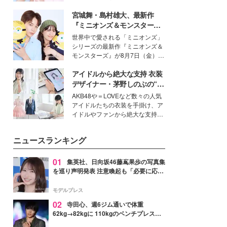
イベートでも仲良しで旅行好きな
宮城舞・島村雄大、最新作
モデル・愛甲ひかりさんと橋下美
好さんを迎えて本音で女子会トー
『ミニオンズ＆モンスター
ク。猛暑のお出かけを快適に過ご
ズ』の魅力熱弁 ハチャメチャ
世界中で愛される「ミニオンズ」
すヒントや、2人が感動した夏の
だけじゃない“友情と絆”に感
シリーズの最新作『ミニオンズ＆
生理の新常識にも迫りました。
動
モンスターズ』が8月7日（金）に
公開。モデルプレスでは、“大のミ
アイドルから絶大な支持 衣装
ニオン好き”という共通点を持つモ
デルの宮城舞と島村雄大の特別対
デザイナー・茅野しのぶの“可
談をお届け！それぞれの視点か
愛い”を作る美学＜「シチズン
AKB48や＝LOVEなど数々の人気
ら、今作ならではの魅力や予想外
クロスシー」インタビュー＞
アイドルたちの衣装を手掛け、ア
の感動をもたらす奥深いストーリ
イドルやファンから絶大な支持を
ーについて熱く語り合ってもらっ
得る、株式会社オサレカンパニー
た。
取締役兼クリエイティブディレク
ニュースランキング
ター・茅野しのぶ。一人ひとりの
個性に寄り添い、魅力を引き出す
衣装作りは、多くの女性たちに勇
01
集英社、日向坂46藤嶌果歩の写真集
気と自信を与え続けている。
を巡り声明発表 注意喚起も「必要に応じ
て法的措置を含む対応を検討」
モデルプレス
02
寺田心、週6ジム通いで体重
62kg→82kgに 110kgのベンチプレス持
ち上げる姿披露「胸板の厚みすごい」