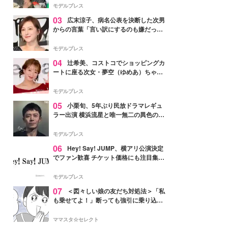
「かっこいい」と反響
モデルプレス
03
広末涼子、病名公表を決断した次男
からの言葉「言い訳にするのも嫌だっ
た」「言うべきか迷った」
モデルプレス
04
辻希美、コストコでショッピングカ
ートに座る次女・夢空（ゆめあ）ちゃん
の姿公開「乗りこなしてる感じが可愛す
ぎ」「成長を感じる」の声
モデルプレス
05
小栗旬、5年ぶり民放ドラマレギュ
ラー出演 横浜流星と唯一無二の異色のバ
ディで初共演【LOST10】
モデルプレス
06
Hey! Say! JUMP、横アリ公演決定
でファン歓喜 チケット価格にも注目集ま
る「激アツ」「平成に戻ったみたい」
モデルプレス
07
＜図々しい娘の友だち対処法＞「私
も乗せてよ！」断っても強引に乗り込ん
でくる友だち【第1話まんが】
ママスタ☆セレクト