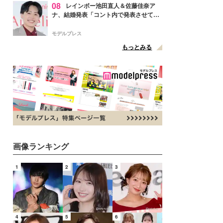
08
レインボー池田直人＆佐藤佳奈ア
ナ、結婚発表「コント内で発表させてい
ただきました」読売テレビ退社は生活拠
点変更のため
モデルプレス
もっとみる
画像ランキング
1
2
3
4
5
6