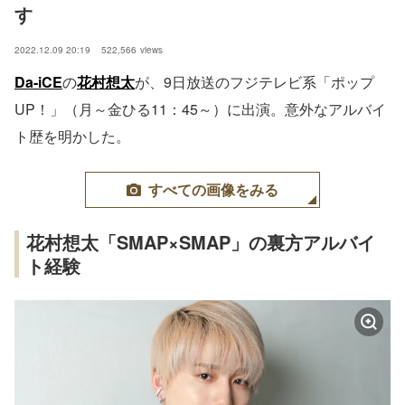
す
2022.12.09 20:19
522,566
views
Da-iCE
の
花村想太
が、9日放送のフジテレビ系「ポップ
UP！」（月～金ひる11：45～）に出演。意外なアルバイ
ト歴を明かした。
すべての画像をみる
花村想太「SMAP×SMAP」の裏方アルバイ
ト経験