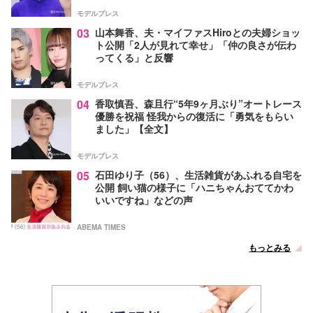
モデルプレス
03
山本舞香、夫・マイファスHiroとの夫婦ショッ
ト公開「2人が見れて幸せ」「仲の良さが伝わ
ってくる」と反響
モデルプレス
04
香取慎吾、森且行“5年9ヶ月ぶり”オートレース
優勝を祝福 怪我からの復活に「勇気をもらい
ました」【全文】
モデルプレス
05
石田ゆり子（56）、生活雑貨があふれる自宅を
公開 飼い猫の様子に「ハニちゃんおててかわ
いいですね」などの声
ABEMA TIMES
もっとみる