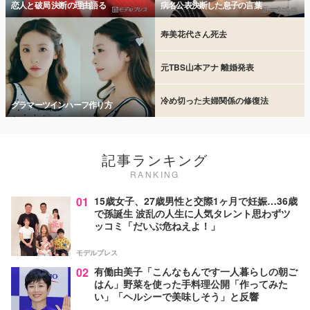
恋人と破局 決断の理由語る
病名公表決断した息子の言葉
寿美花代さん死去
元TBS山本アナ 離婚発表
冷め切った夫婦関係の修復法
グラマーツインハーフ作り方
記事ランキング
RANKING
01
15歳女子、27歳男性と交際1ヶ月で妊娠…36歳
で孫誕生 波乱の人生に人気タレント思わずツ
ッコミ「だいぶ危ねえよ！」
モデルプレス
02
有働由美子「こんなもんです一人暮らしの朝ご
はん」野菜を使った手料理公開「作ってみた
い」「ヘルシーで美味しそう」と反響