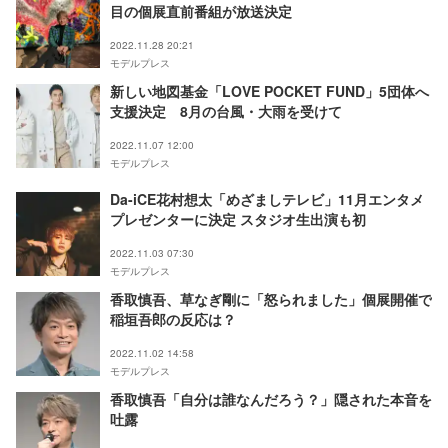
目の個展直前番組が放送決定
2022.11.28 20:21
モデルプレス
新しい地図基金「LOVE POCKET FUND」5団体へ
支援決定 8月の台風・大雨を受けて
2022.11.07 12:00
モデルプレス
Da-iCE花村想太「めざましテレビ」11月エンタメ
プレゼンターに決定 スタジオ生出演も初
2022.11.03 07:30
モデルプレス
香取慎吾、草なぎ剛に「怒られました」個展開催で
稲垣吾郎の反応は？
2022.11.02 14:58
モデルプレス
香取慎吾「自分は誰なんだろう？」隠された本音を
吐露