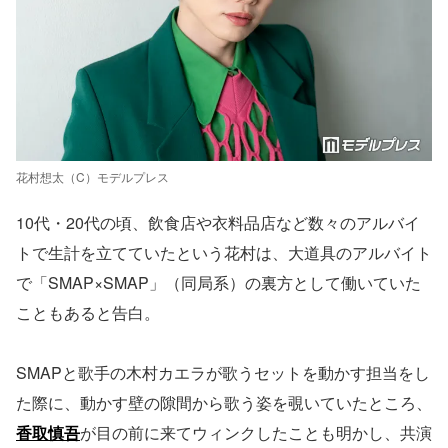
花村想太（C）モデルプレス
10代・20代の頃、飲食店や衣料品店など数々のアルバイ
トで生計を立てていたという花村は、大道具のアルバイト
で「SMAP×SMAP」（同局系）の裏方として働いていた
こともあると告白。
SMAPと歌手の木村カエラが歌うセットを動かす担当をし
た際に、動かす壁の隙間から歌う姿を覗いていたところ、
香取慎吾
が目の前に来てウィンクしたことも明かし、共演