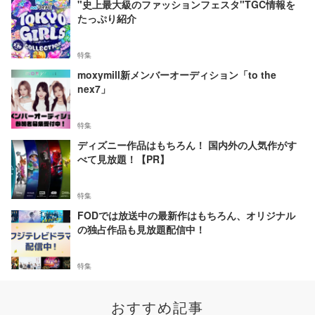
"史上最大級のファッションフェスタ"TGC情報を
たっぷり紹介
特集
moxymill新メンバーオーディション「to the
nex7」
特集
ディズニー作品はもちろん！ 国内外の人気作がす
べて見放題！【PR】
特集
FODでは放送中の最新作はもちろん、オリジナル
の独占作品も見放題配信中！
特集
おすすめ記事