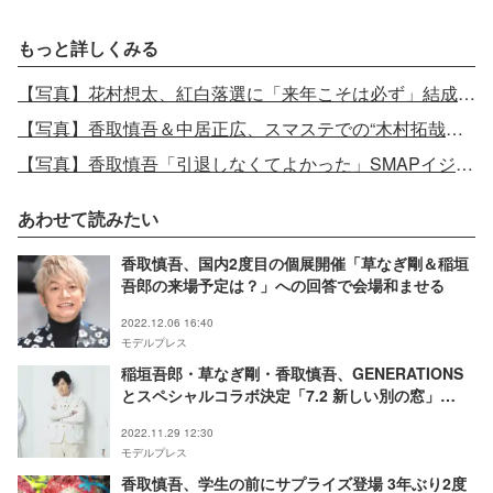
もっと詳しくみる
【写真】花村想太、紅白落選に「来年こそは必ず」結成10周年でレコ大受賞
【写真】香取慎吾＆中居正広、スマステでの“木村拓哉へのメッセージ”が話題に
【写真】香取慎吾「引退しなくてよかった」SMAPイジりへの返答スピーチに拍手喝采
あわせて読みたい
香取慎吾、国内2度目の個展開催「草なぎ剛＆稲垣
吾郎の来場予定は？」への回答で会場和ませる
2022.12.06 16:40
モデルプレス
稲垣吾郎・草なぎ剛・香取慎吾、GENERATIONS
とスペシャルコラボ決定「7.2 新しい別の窓」
「GENERATIONS 24時間テレビ」でトーク＆歌唱
2022.11.29 12:30
モデルプレス
香取慎吾、学生の前にサプライズ登場 3年ぶり2度