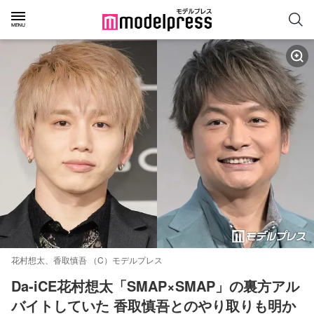
花村想太、香取慎吾 （C）モデルプレス
Da-iCE花村想太「SMAP×SMAP」の裏方アル
バイトしていた 香取慎吾とのやり取りも明か