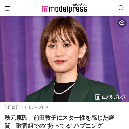
前田敦子（C）モデルプレス
秋元康氏、前田敦子にスター性を感じた瞬
間　歌番組での“持ってる”ハプニング