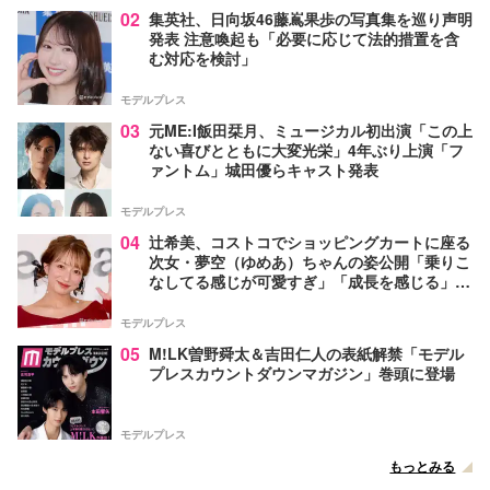
02
集英社、日向坂46藤嶌果歩の写真集を巡り声明
発表 注意喚起も「必要に応じて法的措置を含
む対応を検討」
モデルプレス
03
元ME:I飯田栞月、ミュージカル初出演「この上
ない喜びとともに大変光栄」4年ぶり上演「フ
ァントム」城田優らキャスト発表
モデルプレス
04
辻希美、コストコでショッピングカートに座る
次女・夢空（ゆめあ）ちゃんの姿公開「乗りこ
なしてる感じが可愛すぎ」「成長を感じる」の
声
モデルプレス
05
M!LK曽野舜太＆吉田仁人の表紙解禁「モデル
プレスカウントダウンマガジン」巻頭に登場
モデルプレス
もっとみる