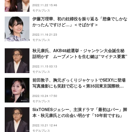
2022.11.22 15:46
モデルプレス
伊藤万理華、初の妊婦役を振り返る「想像でしかな
かったんですけど…」＜そばかす＞
2022.11.16 21:23
モデルプレス
秋元康氏、AKB48総選挙・ジャンケン大会誕生秘
話明かす ムーブメントを生む鍵は“マイナス要素”
2022.11.15 03:13
モデルプレス
前田敦子、胸元ざっくりジャケットでSEXYに登場
写真撮影にも笑顔で応じる＜第35回東京国際映画
祭＞
2022.10.24 17:50
モデルプレス
SixTONESジェシー、主演ドラマ「最初はパー」脚
本・秋元康氏との出会い明かす「10年前ですね」
2022.10.21 12:44
モデルプレス