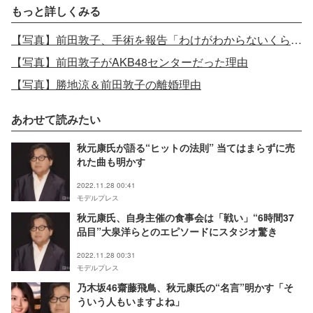
もっと詳しくみる
【写真】前田敦子、手術を報告「わけがわからないくらい痛かった」
【写真】前田敦子がAKB48センターだった理由
【写真】勝地涼＆前田敦子の離婚理由
あわせて読みたい
秋元康氏が語る“ヒットの法則” 当てはまらずに売
れた曲も明かす
2022.11.28 00:41
モデルプレス
秋元康氏、自身主催の食事会は「戦い」“6時間37
品目”大泉洋らとのエピソードにスタジオ驚き
2022.11.28 00:31
モデルプレス
乃木坂46齋藤飛鳥、秋元康氏の“名言”明かす「そ
ういう人もいますよね」