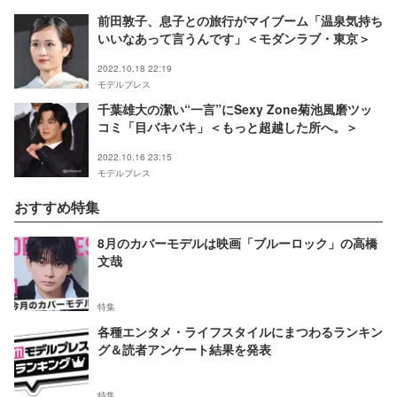
前田敦子、息子との旅行がマイブーム「温泉気持ち
いいなあって言うんです」＜モダンラブ・東京＞
2022.10.18 22:19
モデルプレス
千葉雄大の潔い“一言”にSexy Zone菊池風磨ツッ
コミ「目バキバキ」＜もっと超越した所へ。＞
2022.10.16 23:15
モデルプレス
おすすめ特集
8月のカバーモデルは映画「ブルーロック」の高橋
文哉
特集
各種エンタメ・ライフスタイルにまつわるランキン
グ＆読者アンケート結果を発表
特集