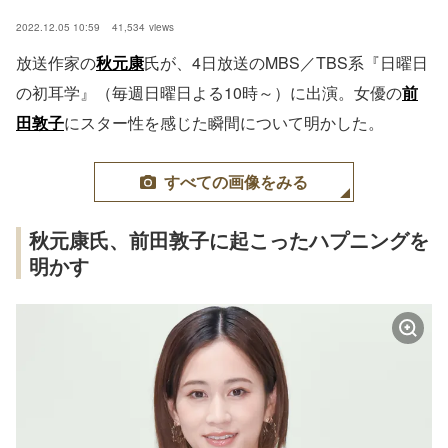
2022.12.05 10:59
41,534
views
放送作家の
秋元康
氏が、4日放送のMBS／TBS系『日曜日
の初耳学』（毎週日曜日よる10時～）に出演。女優の
前
田敦子
にスター性を感じた瞬間について明かした。
すべての画像をみる
秋元康氏、前田敦子に起こったハプニングを
明かす