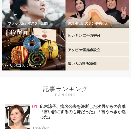
「ブラッサム」ポスター公開
深澤 有田とのテンポ手応え
ヒカキン 二千万寄付
アソビ 米国拠点設立
賢い人の特徴20個
ハリポタコラボドーナツ
記事ランキング
RANKING
01
広末涼子、病名公表を決断した次男からの言葉
「言い訳にするのも嫌だった」「言うべきか迷
った」
モデルプレス