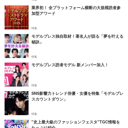
業界初！ 全プラットフォーム横断の大規模読者参
加型アワード
特集
モデルプレス独自取材！著名人が語る「夢を叶える
秘訣」
特集
モデルプレス読者モデル 新メンバー加入！
特集
SNS影響力トレンド俳優・女優を特集「モデルプレ
スカウントダウン」
特集
"史上最大級のファッションフェスタ"TGC情報を
たっぷり紹介