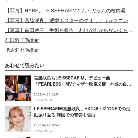
【写真】HYBE、LE SSERAFIMキム・ガラムの校内暴力疑惑にコメント
【写真】宮脇咲良、選挙ポスターのクオリティがスゴい 前田敦子ら大先輩を完コピ
【写真】前田敦子、手術を報告「わけがわからないくらい痛かった」
前田敦子Twitter
指原莉乃Twitter
あわせて読みたい
宮脇咲良らLE SSERAFIM、デビュー曲
「FEARLESS」MVティザー映像公開 “本当の自
分”表現
2022.04.29 12:51
モデルプレス
LE SSERAFIM宮脇咲良、HKT48・IZ*ONEでの活
動振り返る 韓国での苦労も告白
2022.04.27 10:47
モデルプレス