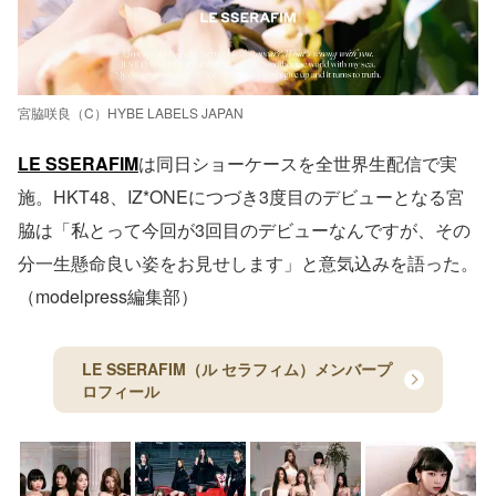
宮脇咲良（C）HYBE LABELS JAPAN
LE SSERAFIM
は同日ショーケースを全世界生配信で実
施。HKT48、IZ*ONEにつづき3度目のデビューとなる宮
脇は「私とって今回が3回目のデビューなんですが、その
分一生懸命良い姿をお見せします」と意気込みを語った。
（modelpress編集部）
LE SSERAFIM（ル セラフィム）メンバープ
ロフィール