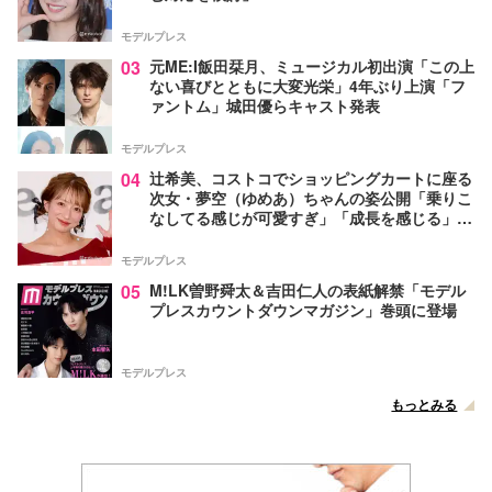
モデルプレス
03
元ME:I飯田栞月、ミュージカル初出演「この上
ない喜びとともに大変光栄」4年ぶり上演「フ
ァントム」城田優らキャスト発表
モデルプレス
04
辻希美、コストコでショッピングカートに座る
次女・夢空（ゆめあ）ちゃんの姿公開「乗りこ
なしてる感じが可愛すぎ」「成長を感じる」の
声
モデルプレス
05
M!LK曽野舜太＆吉田仁人の表紙解禁「モデル
プレスカウントダウンマガジン」巻頭に登場
モデルプレス
もっとみる