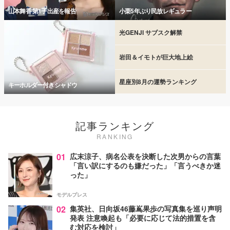
山本舞香 第1子出産を報告
小栗5年ぶり民放レギュラー
光GENJI サブスク解禁
岩田＆イモトが巨大地上絵
星座別8月の運勢ランキング
キーホルダー付きシャドウ
記事ランキング
RANKING
01
広末涼子、病名公表を決断した次男からの言葉
「言い訳にするのも嫌だった」「言うべきか迷
った」
モデルプレス
02
集英社、日向坂46藤嶌果歩の写真集を巡り声明
発表 注意喚起も「必要に応じて法的措置を含
む対応を検討」