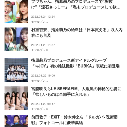
フワちゃん、指原莉乃のプロデュースで“垢抜
け”「流石さっしー」「私もプロデュースして欲し
い」と反響殺到
2022.04.24 12:24
モデルプレス
村重杏奈、指原莉乃の給料は「日本買える」収入内
容にも言及
2022.04.23 14:57
モデルプレス
指原莉乃プロデュース新アイドルグループ
「≒JOY」初の雑誌撮影「BUBKA」表紙に初登場
2022.04.22 19:00
モデルプレス
宮脇咲良らLE SSERAFIM、人魚風の神秘的な姿に
「欲しいものは全部手に入れる」
2022.04.22 09:47
モデルプレス
前田敦子・EXIT・鈴木伸之ら「ドルガバ×呪術廻
戦」フォトコールに豪華集結