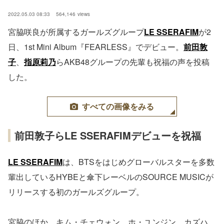
2022.05.03 08:33
564,146
views
宮脇咲良が所属するガールズグループ
LE SSERAFIM
が2
日、1st Mini Album『FEARLESS』でデビュー。
前田敦
子
、
指原莉乃
らAKB48グループの先輩も祝福の声を投稿
した。
すべての画像をみる
前田敦子らLE SSERAFIMデビューを祝福
LE SSERAFIM
は、BTSをはじめグローバルスターを多数
輩出しているHYBEと傘下レーベルのSOURCE MUSICが
リリースする初のガールズグループ。
宮脇のほか、キム・チェウォン、ホ・ユンジン、カズハ、