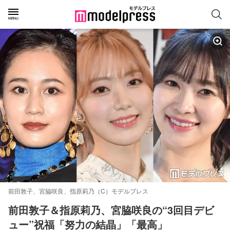
前田敦子、宮脇咲良、指原莉乃（C）モデルプレス
前田敦子＆指原莉乃、宮脇咲良の“3回目デビ
ュー”祝福「努力の結晶」「最高」