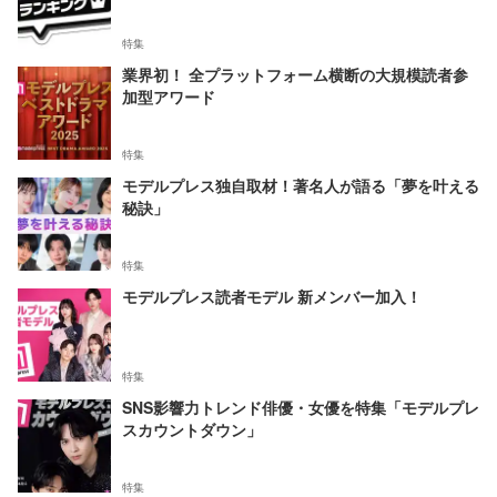
特集
業界初！ 全プラットフォーム横断の大規模読者参
加型アワード
特集
モデルプレス独自取材！著名人が語る「夢を叶える
秘訣」
特集
モデルプレス読者モデル 新メンバー加入！
特集
SNS影響力トレンド俳優・女優を特集「モデルプレ
スカウントダウン」
特集