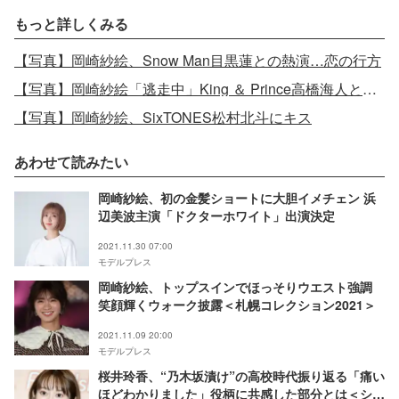
もっと詳しくみる
【写真】岡崎紗絵、Snow Man目黒蓮との熱演…恋の行方
【写真】岡崎紗絵「逃走中」King ＆ Prince高橋海人とミッション成功
【写真】岡崎紗絵、SixTONES松村北斗にキス
あわせて読みたい
岡崎紗絵、初の金髪ショートに大胆イメチェン 浜
辺美波主演「ドクターホワイト」出演決定
2021.11.30 07:00
モデルプレス
岡崎紗絵、トップスインでほっそりウエスト強調
笑顔輝くウォーク披露＜札幌コレクション2021＞
2021.11.09 20:00
モデルプレス
桜井玲香、“乃木坂漬け”の高校時代振り返る「痛い
ほどわかりました」役柄に共感した部分とは＜シノ