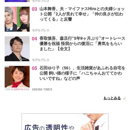
モデルプレス
03
山本舞香、夫・マイファスHiroとの夫婦ショッ
ト公開「2人が見れて幸せ」「仲の良さが伝わ
ってくる」と反響
モデルプレス
04
香取慎吾、森且行“5年9ヶ月ぶり”オートレース
優勝を祝福 怪我からの復活に「勇気をもらい
ました」【全文】
モデルプレス
05
石田ゆり子（56）、生活雑貨があふれる自宅を
公開 飼い猫の様子に「ハニちゃんおててかわ
いいですね」などの声
ABEMA TIMES
もっとみる