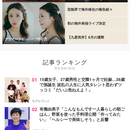
芸能界で海外移住の報告続々
初の海外単独ライブ決定
【九星気学】8月の運勢
グラマーツインハーフ作り方
記事ランキング
RANKING
01
15歳女子、27歳男性と交際1ヶ月で妊娠…36歳
で孫誕生 波乱の人生に人気タレント思わずツ
ッコミ「だいぶ危ねえよ！」
モデルプレス
02
有働由美子「こんなもんです一人暮らしの朝ご
はん」野菜を使った手料理公開「作ってみた
い」「ヘルシーで美味しそう」と反響