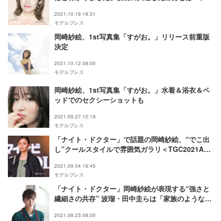
ノメ色の週末＞
2021.10.19 19:31
モデルプレス
岡崎紗絵、1st写真集「すがお。」リリース前重版
決定
2021.10.12 08:00
モデルプレス
岡崎紗絵、1st写真集「すがお。」水着＆浴衣＆ベ
ッドでのセクシーショットも
2021.09.27 12:19
モデルプレス
「ナイト・ドクター」で話題の岡崎紗絵、“でこ出
し”クールスタイルで雰囲気ガラリ＜TGC2021A／
W＞
2021.09.04 16:45
モデルプレス
「ナイト・ドクター」岡崎紗絵が表現する“強さと
繊細さの共存” 波瑠・田中圭らは「家族のような存
在」＜インタビュー＞
2021.08.23 08:00