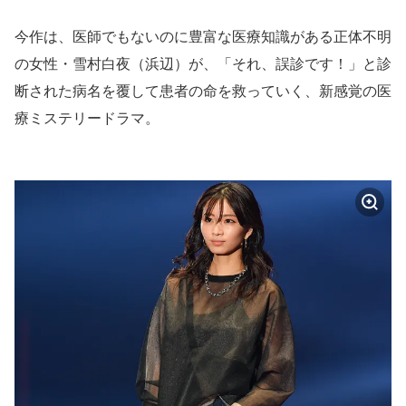
今作は、医師でもないのに豊富な医療知識がある正体不明
の女性・雪村白夜（浜辺）が、「それ、誤診です！」と診
断された病名を覆して患者の命を救っていく、新感覚の医
療ミステリードラマ。