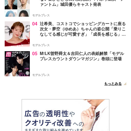
ァントム」城田優らキャスト発表
モデルプレス
04
辻希美、コストコでショッピングカートに座る
次女・夢空（ゆめあ）ちゃんの姿公開「乗りこ
なしてる感じが可愛すぎ」「成長を感じる」の
声
モデルプレス
05
M!LK曽野舜太＆吉田仁人の表紙解禁「モデル
プレスカウントダウンマガジン」巻頭に登場
モデルプレス
もっとみる