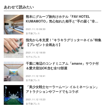
あわせて読みたい
熊本にグループ旅向けホテル「FAV HOTEL
KUMAMOTO」気心知れた相手と“手の届く”非日
常を
2021.11.13 09:30
女子旅プレス
指先から冬支度！“キラキラグリッターネイル”特集
【プレゼント企画あり】
2021.11.12 18:00
モデルプレス
千葉に海辺のコンドミニアム「amane」サウナ付
＆愛犬宿泊OK含む全12部屋
2021.11.12 16:41
女子旅プレス
「美少女戦士セーラームーン イルミネーション」
アトラクションやフードでもコラボ
2021.11.12 15:23
女子旅プレス