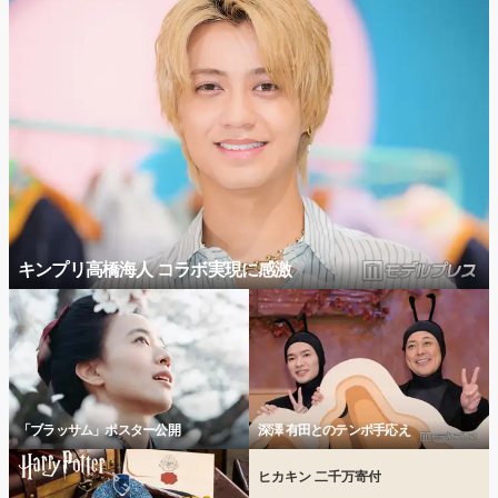
キンプリ高橋海人 コラボ実現に感激
「ブラッサム」ポスター公開
深澤 有田とのテンポ手応え
ヒカキン 二千万寄付