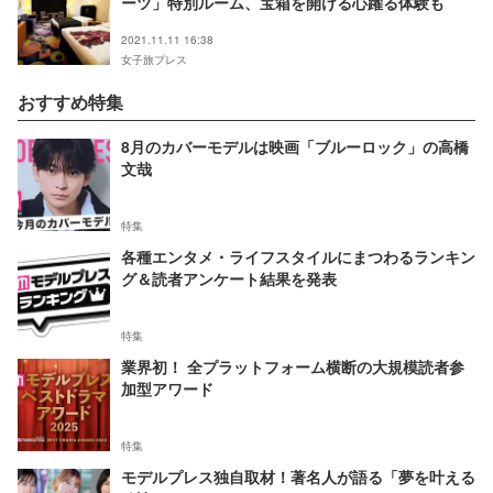
ーツ」特別ルーム、宝箱を開ける心躍る体験も
2021.11.11 16:38
女子旅プレス
おすすめ特集
8月のカバーモデルは映画「ブルーロック」の高橋
文哉
特集
各種エンタメ・ライフスタイルにまつわるランキン
グ＆読者アンケート結果を発表
特集
業界初！ 全プラットフォーム横断の大規模読者参
加型アワード
特集
モデルプレス独自取材！著名人が語る「夢を叶える