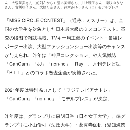
ん、大森舞美さん（前列左から）荒木美輝さん、川上理子さん、栗咲ゆうな
さん、古川桜子さん、大橋可奈さん、鈴木みゆうさん（C）モデルプレス
「MISS CIRCLE CONTEST」（通称：ミスサー）は、全
国の大学生を対象とした日本最大級のミスコンテスト。審
査の段階で雑誌掲載、TVキー局主催のイベント・番組レ
ポーター出演、大型ファッションショー出演等のチャンス
が与えられ、昨年は「神戸コレクション」や人気雑誌
「CanCam」「JJ」「non-no」「Ray」、月刊テレビ誌
「B.L.T.」とのコラボ審査企画が実施された。
2021年度は特別協力として「フジテレビアナトレ」
「CanCam」「non-no」「モデルプレス」が決定。
昨年度は、グランプリに森明日香（日本女子大学）、準グ
ランプリに小山倫可（法政大学）・薬真寺伽帆（愛知淑徳