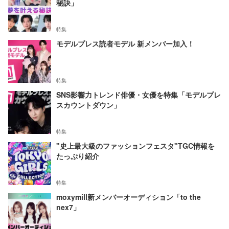
秘訣」
特集
モデルプレス読者モデル 新メンバー加入！
特集
SNS影響力トレンド俳優・女優を特集「モデルプレ
スカウントダウン」
特集
"史上最大級のファッションフェスタ"TGC情報を
たっぷり紹介
特集
moxymill新メンバーオーディション「to the
nex7」