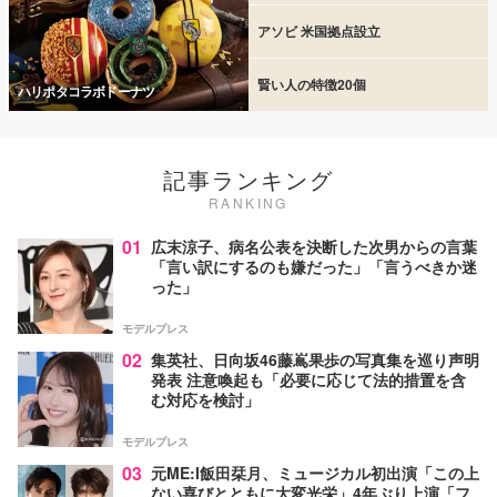
アソビ 米国拠点設立
賢い人の特徴20個
ハリポタコラボドーナツ
記事ランキング
RANKING
01
広末涼子、病名公表を決断した次男からの言葉
「言い訳にするのも嫌だった」「言うべきか迷
った」
モデルプレス
02
集英社、日向坂46藤嶌果歩の写真集を巡り声明
発表 注意喚起も「必要に応じて法的措置を含
む対応を検討」
モデルプレス
03
元ME:I飯田栞月、ミュージカル初出演「この上
ない喜びとともに大変光栄」4年ぶり上演「フ