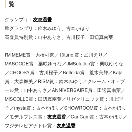
覧
グランプリ：
友恵温香
準グランプリ：鈴木みゆう、古本かほり
審査員特別賞：山中ありさ、古川桜子、田辺真南葉
I'M MEME賞：大橋可奈／10tune.賞：乙川えり／
MASCODE賞：栗咲ゆうな／JMSolution賞：栗咲ゆうな
／CHOOSY賞：古川桜子／Bellcida賞：荒木美輝／Kaja
賞：大森舞美／RISM賞：鈴木みゆう／クレーム・オ・ブ
ール賞：山中ありさ／ANNIVERSAIRE賞：田辺真南葉／
MISCOLLE賞：田辺真南葉／リゼクリニック賞：川上理
子／mysta賞：古本かほり／SHOWROOM賞：古本かほり
／モデルプレス賞：
友恵温香
／CanCam賞：古本かほり／
フジテレビアナトレ賞：
友恵温香