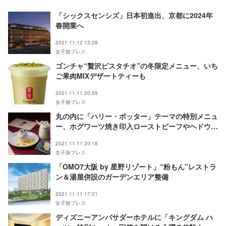
「シックスセンシズ」日本初進出、京都に2024年
春開業へ
2021.11.12 13:28
女子旅プレス
ゴンチャ“贅沢ピスタチオ”の冬限定メニュー、いち
ご果肉MIXデザートティーも
2021.11.11 20:59
女子旅プレス
丸の内に「ハリー・ポッター」テーマの特別メニュ
ー、ホグワーツ焼き印入ローストビーフやヘドウィ
グのスイーツ
2021.11.11 20:18
女子旅プレス
「OMO7大阪 by 星野リゾート」“粉もん”レストラ
ン＆湯屋併設のガーデンエリア整備
2021.11.11 17:21
女子旅プレス
ディズニーアンバサダーホテルに「キングダム ハ