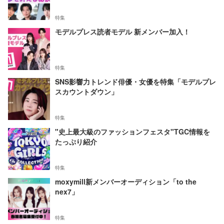
特集
モデルプレス読者モデル 新メンバー加入！
特集
SNS影響力トレンド俳優・女優を特集「モデルプレ
スカウントダウン」
特集
"史上最大級のファッションフェスタ"TGC情報を
たっぷり紹介
特集
moxymill新メンバーオーディション「to the
nex7」
特集