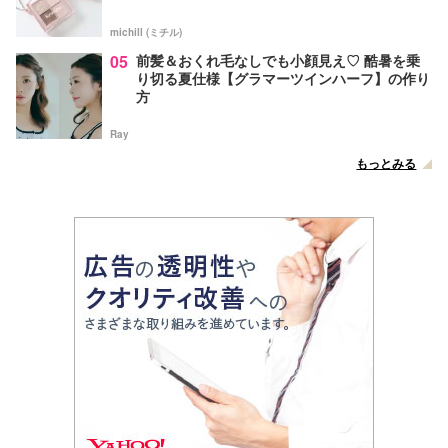
michill (ミチル)
05
前髪＆おくれ毛なしでも小顔見え♡ 酷暑を乗
り切る夏仕様【グラマーツインハーフ】の作り
方
Ray
もっとみる