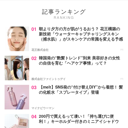
記事ランキング
RANKING
01
朝より夕方の方が肌がうるおう？ 花王構築の
新技術「ウォーターキャプチャリングスキン
（捕水肌）」がスキンケアの常識を変える予感
花王株式会社
PR
02
韓国発の“艶髪トレンド”到来 美容好きの女性
の自信を育む「ヘアケア事情」って？
株式会社ファイントゥデイ
PR
03
【melt】SNS発の“付け替えDIY”から着想！ 髪
の化粧水「スプレータイプ」登場
マイナビウーマン
04
200円で買えるって凄い！「持ち運びに便
利！」キーホルダー付きのミニアイシャドウ