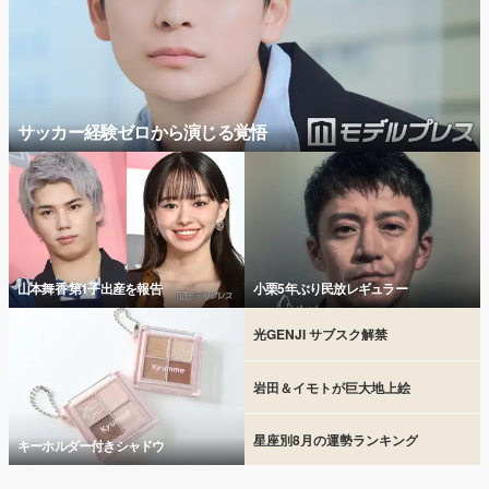
サッカー経験ゼロから演じる覚悟
山本舞香 第1子出産を報告
小栗5年ぶり民放レギュラー
光GENJI サブスク解禁
岩田＆イモトが巨大地上絵
星座別8月の運勢ランキング
キーホルダー付きシャドウ