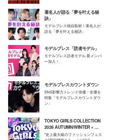
著名人が語る「夢を叶える秘
訣」
モデルプレス独自取材！著名人が
語る「夢を叶える秘訣」
モデルプレス「読者モデル」
モデルプレス読者モデル 新メンバ
ー加入！
モデルプレスカウントダウン
SNS影響力トレンド俳優・女優を
特集「モデルプレスカウントダウ
ン」
TOKYO GIRLS COLLECTION
2026 AUTUMN/WINTER × モ
デルプレス
"史上最大級のファッションフェス
タ"TGC情報をたっぷり紹介