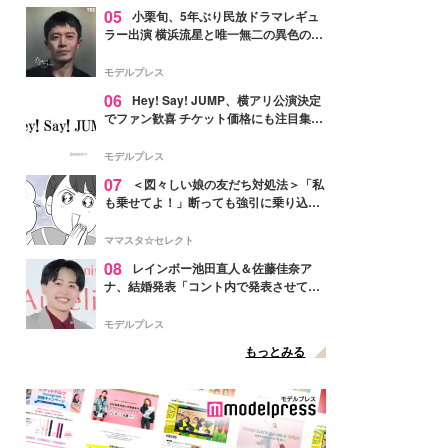
05
小栗旬、5年ぶり民放ドラマレギュ
ラー出演 横浜流星と唯一無二の異色のバ
ディで初共演【LOST10】
モデルプレス
06
Hey! Say! JUMP、横アリ公演決定
でファン歓喜 チケット価格にも注目集ま
る「激アツ」「平成に戻ったみたい」
モデルプレス
07
＜図々しい娘の友だち対処法＞「私
も乗せてよ！」断っても強引に乗り込ん
でくる友だち【第1話まんが】
ママスタ☆セレクト
08
レインボー池田直人＆佐藤佳奈ア
ナ、結婚発表「コント内で発表させてい
ただきました」読売テレビ退社は生活拠
点変更のため
モデルプレス
もっとみる