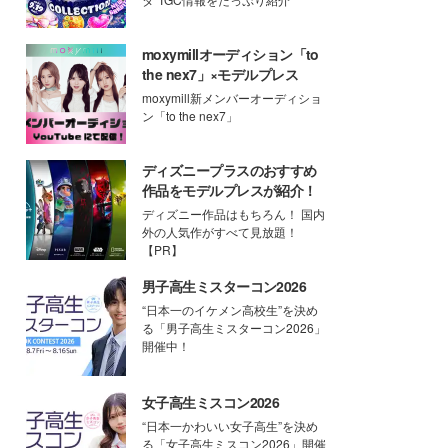
moxymillオーディション「to
the nex7」×モデルプレス
moxymill新メンバーオーディショ
ン「to the nex7」
ディズニープラスのおすすめ
作品をモデルプレスが紹介！
ディズニー作品はもちろん！ 国内
外の人気作がすべて見放題！
【PR】
男子高生ミスターコン2026
“日本一のイケメン高校生”を決め
る「男子高生ミスターコン2026」
開催中！
女子高生ミスコン2026
“日本一かわいい女子高生”を決め
る「女子高生ミスコン2026」開催