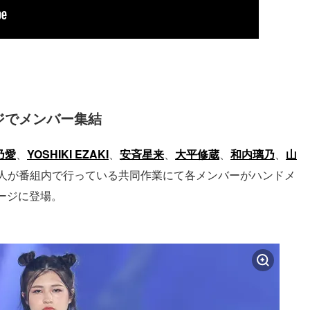
ジでメンバー集結
乃愛
、
YOSHIKI EZAKI
、
安斉星来
、
大平修蔵
、
和内璃乃
、
山
0人が番組内で行っている共同作業にて各メンバーがハンドメ
ージに登場。