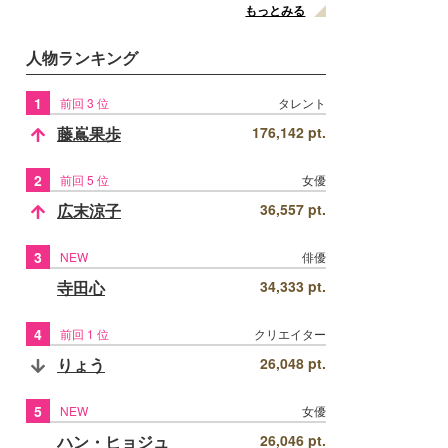
もっとみる
人物ランキング
1
前回 3 位
タレント
藤嶌果歩
176,142 pt.
2
前回 5 位
女優
広末涼子
36,557 pt.
3
NEW
俳優
寺田心
34,333 pt.
4
前回 1 位
クリエイター
りょう
26,048 pt.
5
NEW
女優
ハン・ヒョジュ
26,046 pt.