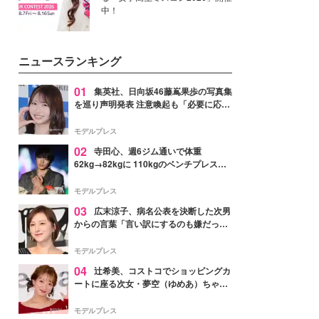
中！
ニュースランキング
01
集英社、日向坂46藤嶌果歩の写真集
を巡り声明発表 注意喚起も「必要に応じ
て法的措置を含む対応を検討」
モデルプレス
02
寺田心、週6ジム通いで体重
62kg→82kgに 110kgのベンチプレス持
ち上げる姿披露「胸板の厚みすごい」
「かっこいい」と反響
モデルプレス
03
広末涼子、病名公表を決断した次男
からの言葉「言い訳にするのも嫌だっ
た」「言うべきか迷った」
モデルプレス
04
辻希美、コストコでショッピングカ
ートに座る次女・夢空（ゆめあ）ちゃん
の姿公開「乗りこなしてる感じが可愛す
ぎ」「成長を感じる」の声
モデルプレス