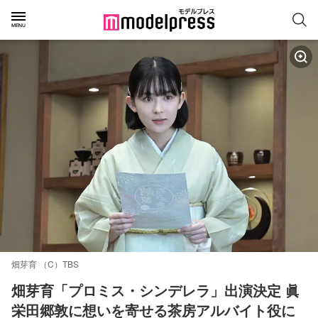
畑芽育 （C）TBS
畑芽育「プロミス・シンデレラ」出演決定 眞
栄田郷敦に想いを寄せる茶房アルバイト役に