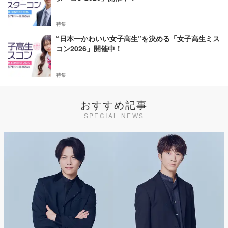
特集
“日本一かわいい女子高生”を決める「女子高生ミス
コン2026」開催中！
特集
おすすめ記事
SPECIAL NEWS