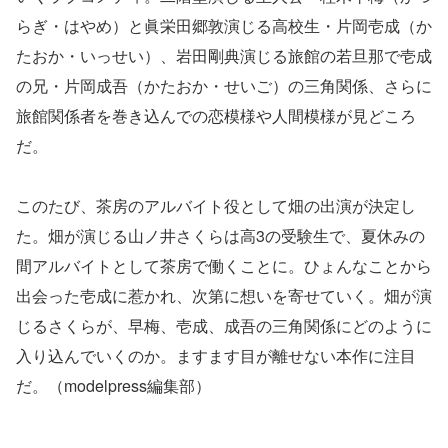
らぎ・はやめ）と眞栄田郷敦演じる高校生・片岡壱成（か
たおか・いっせい）、岩田剛典演じる旅館の若旦那で壱成
の兄・片岡成吾（かたおか・せいご）の三角関係、さらに
旅館関係者を巻き込んでの恋模様や人間模様が見どころ
だ。
このたび、茶房のアルバイト役として畑の出演が決定し
た。畑が演じる山ノ井さくらは高3の受験生で、夏休みの
間アルバイトとして茶房で働くことに。ひょんなことから
出会った壱成に惹かれ、次第に想いを寄せていく。畑が演
じるさくらが、早梅、壱成、成吾の三角関係にどのように
入り込んでいくのか。ますます目が離せない本作に注目
だ。（modelpress編集部）