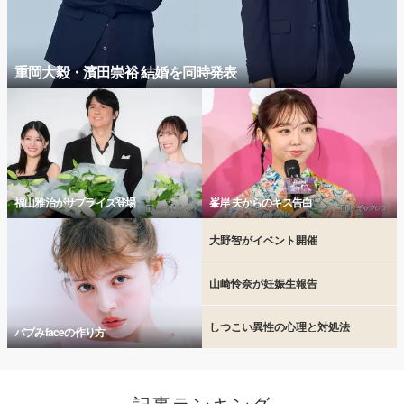
重岡大毅・濱田崇裕 結婚を同時発表
福山雅治がサプライズ登場
峯岸 夫からのキス告白
大野智がイベント開催
山崎怜奈が妊娠生報告
しつこい異性の心理と対処法
バブみfaceの作り方
記事ランキング