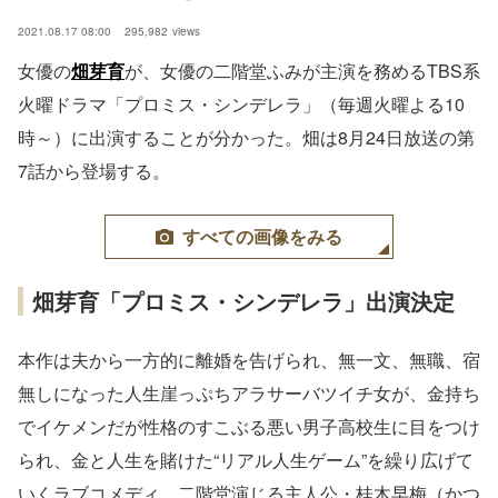
2021.08.17 08:00
295,982
views
女優の
畑芽育
が、女優の二階堂ふみが主演を務めるTBS系
火曜ドラマ「プロミス・シンデレラ」（毎週火曜よる10
時～）に出演することが分かった。畑は8月24日放送の第
7話から登場する。
すべての画像をみる
畑芽育「プロミス・シンデレラ」出演決定
本作は夫から一方的に離婚を告げられ、無一文、無職、宿
無しになった人生崖っぷちアラサーバツイチ女が、金持ち
でイケメンだが性格のすこぶる悪い男子高校生に目をつけ
られ、金と人生を賭けた“リアル人生ゲーム”を繰り広げて
いくラブコメディ。二階堂演じる主人公・桂木早梅（かつ