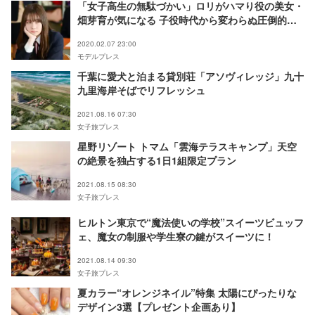
「女子高生の無駄づかい」ロリがハマり役の美女・
畑芽育が気になる 子役時代から変わらぬ圧倒的ビ
ジュアル【注目の人物】
2020.02.07 23:00
モデルプレス
千葉に愛犬と泊まる貸別荘「アソヴィレッジ」九十
九里海岸そばでリフレッシュ
2021.08.16 07:30
女子旅プレス
星野リゾート トマム「雲海テラスキャンプ」天空
の絶景を独占する1日1組限定プラン
2021.08.15 08:30
女子旅プレス
ヒルトン東京で“魔法使いの学校”スイーツビュッフ
ェ、魔女の制服や学生寮の鍵がスイーツに！
2021.08.14 09:30
女子旅プレス
夏カラー“オレンジネイル”特集 太陽にぴったりな
デザイン3選【プレゼント企画あり】