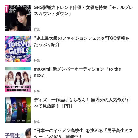
SNS影響力トレンド俳優・女優を特集「モデルプレ
スカウントダウン」
特集
"史上最大級のファッションフェスタ"TGC情報を
たっぷり紹介
特集
moxymill新メンバーオーディション「to the
nex7」
特集
ディズニー作品はもちろん！ 国内外の人気作がす
べて見放題！【PR】
特集
“日本一のイケメン高校生”を決める「男子高生ミス
ターコン2026」開催中！