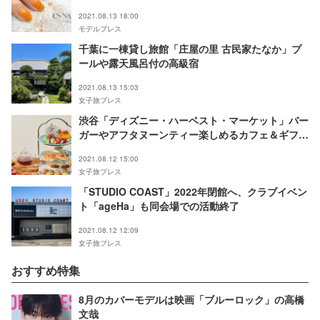
2021.08.13 18:00
モデルプレス
千葉に一棟貸し旅館「庄屋の里 古民家たなか」プ
ールや露天風呂付の高級宿
2021.08.13 15:03
女子旅プレス
渋谷「ディズニー・ハーベスト・マーケット」バー
ガーやアフタヌーンティー楽しめるカフェ＆ギフト
ショップ
2021.08.12 15:00
女子旅プレス
「STUDIO COAST」2022年閉館へ、クラブイベン
ト「ageHa」も同会場での活動終了
2021.08.12 12:09
女子旅プレス
おすすめ特集
8月のカバーモデルは映画「ブルーロック」の高橋
文哉