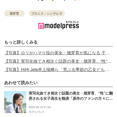
畑芽育
プロミス・シンデレラ
もっと詳しくみる
【写真】ロリがハマり役の美女・畑芽育が気になる 子役時代から変わらぬ圧倒的ビジュアル
【写真】実写化抜てき相次ぐ話題の美女・畑芽育、“性”に翻弄される女子高生を熱演
【写真】HiHi Jets井上瑞稀ら「荒ぶる季節の乙女どもよ。」追加キャスト発表
あわせて読みたい
実写化抜てき相次ぐ話題の美女・畑芽育、“性”に翻
弄される女子高生を熱演「原作のファンの方々に認
められるような作品にしたい」＜「荒ぶる季節の乙
2020.09.15 21:00
女どもよ。」インタビュー＞
モデルプレス