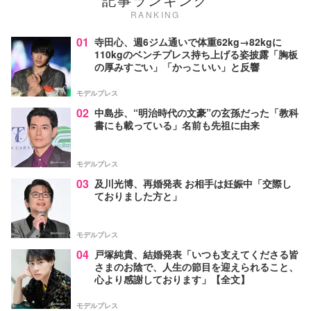
RANKING
01
寺田心、週6ジム通いで体重62kg→82kgに
110kgのベンチプレス持ち上げる姿披露「胸板
の厚みすごい」「かっこいい」と反響
モデルプレス
02
中島歩、“明治時代の文豪”の玄孫だった「教科
書にも載っている」名前も先祖に由来
モデルプレス
03
及川光博、再婚発表 お相手は妊娠中「交際し
ておりました方と」
モデルプレス
04
戸塚純貴、結婚発表「いつも支えてくださる皆
さまのお陰で、人生の節目を迎えられること、
心より感謝しております」【全文】
モデルプレス