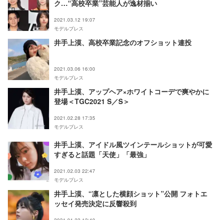
ク…“高校卒業”芸能人が逸材揃い
2021.03.12 19:07
モデルプレス
井手上漠、高校卒業記念のオフショット連投
2021.03.06 16:00
モデルプレス
井手上漠、アップヘア×ホワイトコーデで爽やかに
登場＜TGC2021 S／S＞
2021.02.28 17:35
モデルプレス
井手上漠、アイドル風ツインテールショットが可愛
すぎると話題「天使」「最強」
2021.02.03 22:47
モデルプレス
井手上漠、“凛とした横顔ショット”公開 フォトエ
ッセイ発売決定に反響殺到