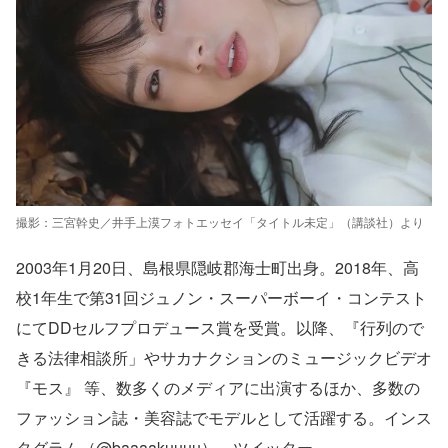
撮影：三宮幹史／井手上漠フォトエッセイ「タイトル未定」（講談社）より
2003年1月20日、島根県隠岐郡海士町出身。2018年、高
校1年生で第31回ジュノン・スーパーボーイ・コンテスト
にてDDセルフプロデュース賞を受賞。以降、『行列ので
きる法律相談所」やサカナクションのミュージックビデオ
『モス』 等、数多くのメディアに出演するほか、多数の
ファッション誌・美容誌でモデルとして活躍する。インス
タグラム（@baaaakuuuu）、ツイッター