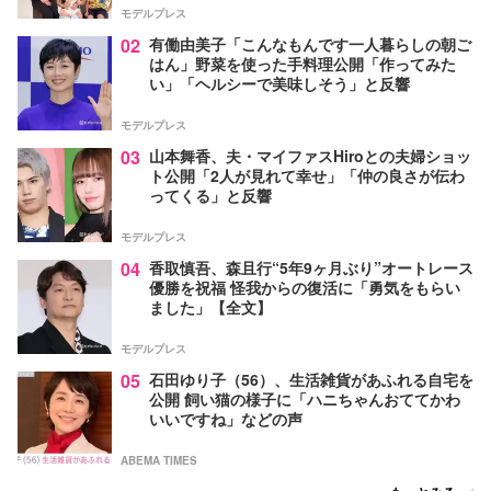
モデルプレス
02
有働由美子「こんなもんです一人暮らしの朝ご
はん」野菜を使った手料理公開「作ってみた
い」「ヘルシーで美味しそう」と反響
モデルプレス
03
山本舞香、夫・マイファスHiroとの夫婦ショッ
ト公開「2人が見れて幸せ」「仲の良さが伝わ
ってくる」と反響
モデルプレス
04
香取慎吾、森且行“5年9ヶ月ぶり”オートレース
優勝を祝福 怪我からの復活に「勇気をもらい
ました」【全文】
モデルプレス
05
石田ゆり子（56）、生活雑貨があふれる自宅を
公開 飼い猫の様子に「ハニちゃんおててかわ
いいですね」などの声
ABEMA TIMES