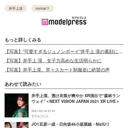
井手上漠
normal？
もっと詳しくみる
【写真】“可愛すぎるジュノンボーイ”井手上 漠の素顔に迫る 「気持ち悪い」周囲の言葉に傷ついた過去・個性で道を切り拓くまで
【写真】井手上 漠、女子力高めな生活明らかに
【写真】井手上漠、堂々スカート制服姿に絶賛の声
あわせて読みたい
井手上漠、透け衣装が爽やか XR演出で“森林ラン
ウェイ”＜NEXT VISION JAPAN 2021 XR LIVE＞
2021.03.16 21:31
モデルプレス
JO1豆原一成・日向坂46小坂菜緒・NiziUリ