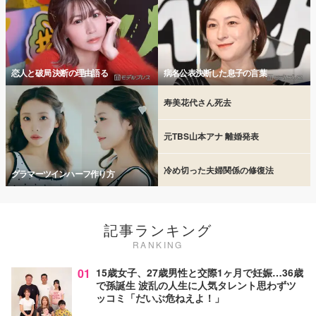
恋人と破局 決断の理由語る
病名公表決断した息子の言葉
寿美花代さん死去
元TBS山本アナ 離婚発表
冷め切った夫婦関係の修復法
グラマーツインハーフ作り方
記事ランキング
RANKING
01
15歳女子、27歳男性と交際1ヶ月で妊娠…36歳
で孫誕生 波乱の人生に人気タレント思わずツ
ッコミ「だいぶ危ねえよ！」