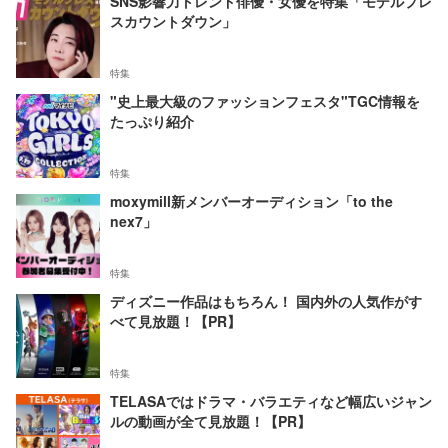
SNS影響力トレンド俳優・女優を特集「モデルプレ
スカウントダウン」
特集
"史上最大級のファッションフェスタ"TGC情報を
たっぷり紹介
特集
moxymill新メンバーオーディション「to the
nex7」
特集
ディズニー作品はもちろん！ 国内外の人気作がす
べて見放題！【PR】
特集
TELASAではドラマ・バラエティなど幅広いジャン
ルの動画が全て見放題！【PR】