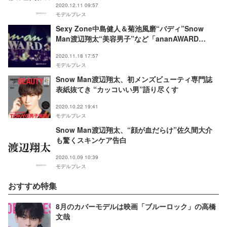
2020.12.11 09:57
モデルプレス
Sexy Zone中島健人＆菊池風磨“バディ”Snow
Man渡辺翔太“美容男子”など「ananAWARD
2020」トレンドワード発表
2020.11.18 17:57
モデルプレス
Snow Man渡辺翔太、初メンズビューティ専門誌
表紙抜てき “カッコいい男”語り尽くす
2020.10.22 19:41
モデルプレス
Snow Man渡辺翔太、“顔が血だらけ”佐久間大介
も驚くスキンケア告白
2020.10.09 10:39
モデルプレス
おすすめ特集
8月のカバーモデルは映画「ブルーロック」の高橋
文哉