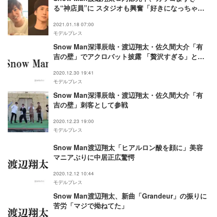
る“神店員”に スタジオも興奮「好きになっちゃ
う」
2021.01.18 07:00
モデルプレス
Snow Man深澤辰哉・渡辺翔太・佐久間大介「有
吉の壁」でアクロバット披露 「贅沢すぎる」と反
響
2020.12.30 19:41
モデルプレス
Snow Man深澤辰哉・渡辺翔太・佐久間大介「有
吉の壁」刺客として参戦
2020.12.23 19:00
モデルプレス
Snow Man渡辺翔太「ヒアルロン酸を顔に」美容
マニアぶりに中居正広驚愕
2020.12.12 10:44
モデルプレス
Snow Man渡辺翔太、新曲「Grandeur」の振りに
苦労「マジで拗ねてた」