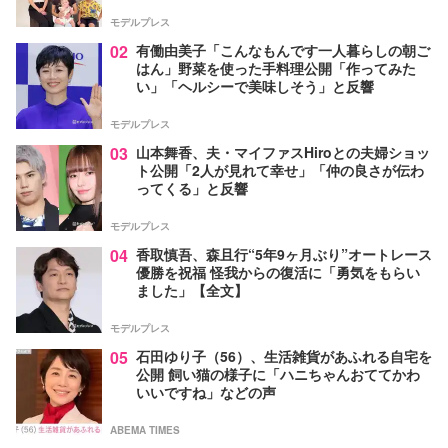
モデルプレス
02
有働由美子「こんなもんです一人暮らしの朝ご
はん」野菜を使った手料理公開「作ってみた
い」「ヘルシーで美味しそう」と反響
モデルプレス
03
山本舞香、夫・マイファスHiroとの夫婦ショッ
ト公開「2人が見れて幸せ」「仲の良さが伝わ
ってくる」と反響
モデルプレス
04
香取慎吾、森且行“5年9ヶ月ぶり”オートレース
優勝を祝福 怪我からの復活に「勇気をもらい
ました」【全文】
モデルプレス
05
石田ゆり子（56）、生活雑貨があふれる自宅を
公開 飼い猫の様子に「ハニちゃんおててかわ
いいですね」などの声
ABEMA TIMES