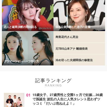
恋人と破局 決断の理由語る
病名公表決断した息子の言葉
寿美花代さん死去
元TBS山本アナ 離婚発表
冷め切った夫婦関係の修復法
グラマーツインハーフ作り方
記事ランキング
RANKING
01
15歳女子、27歳男性と交際1ヶ月で妊娠…36歳
で孫誕生 波乱の人生に人気タレント思わずツ
ッコミ「だいぶ危ねえよ！」