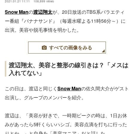
2021.01.21 11:11
108,899
views
Snow Man
の
渡辺翔太
が、20日放送のTBS系バラエティ
ー番組『バナナサンド』（毎週水曜よる11時56分～）に
出演。美容や脱毛事情を明かした。
すべての画像をみる
渡辺翔太、美容と整形の線引きは？「メスは
入れてない」
この日は、渡辺と同じく
Snow Man
の佐久間大介がゲスト
出演し、グループのメンバーを紹介。
渡辺は、「美容が好きで、一時期ピークの時は、1日お休
みがあったら5軒くらいハシゴ。美容点滴を打ちに行った
りとか…」と自身を「美容マニア」だと話した。