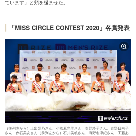
ています」と頬を緩ませた。
「MISS CIRCLE CONTEST 2020」各賞発表
（後列左から）上出梨乃さん、小松原光里さん、奥野粋子さん、青野日向子
さん、赤石美友さん（前列左から）石井美帆さん、海野名津紀さん、工藤あ