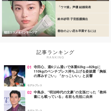
「ウマ娘」声優 結婚発表
鈴木砂羽 子宮筋腫摘出
都合のよい恋を卒業するには
朝活コスメ＆インナーケア
記事ランキング
RANKING
01
寺田心、週6ジム通いで体重62kg→82kgに
110kgのベンチプレス持ち上げる姿披露「胸板
の厚みすごい」「かっこいい」と反響
モデルプレス
02
中島歩、“明治時代の文豪”の玄孫だった「教科
書にも載っている」名前も先祖に由来
モデルプレス