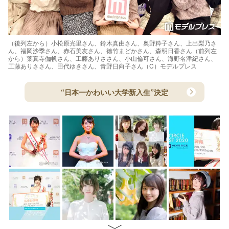
（後列左から）小松原光里さん、鈴木真由さん、奥野粋子さん、上出梨乃さ
ん、福岡沙季さん、赤石美友さん、徳竹まどかさん、森明日香さん（前列左
から）薬真寺伽帆さん、工藤ありささん、小山倫可さん、海野名津紀さん、
工藤ありささん、田代ゆきさん、青野日向子さん（C）モデルプレス
“日本一かわいい大学新入生”決定