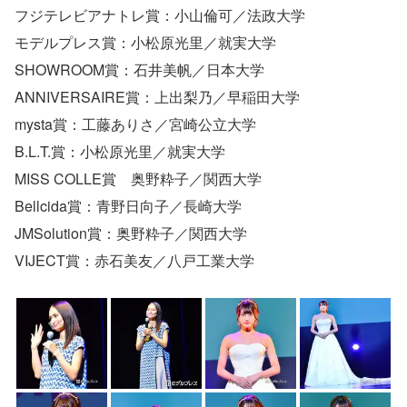
フジテレビアナトレ賞：小山倫可／法政大学
モデルプレス賞：小松原光里／就実大学
SHOWROOM賞：石井美帆／日本大学
ANNIVERSAIRE賞：上出梨乃／早稲田大学
mysta賞：工藤ありさ／宮崎公立大学
B.L.T.賞：小松原光里／就実大学
MISS COLLE賞 奥野粋子／関西大学
Bellcida賞：青野日向子／長崎大学
JMSolution賞：奥野粋子／関西大学
VIJECT賞：赤石美友／八戸工業大学