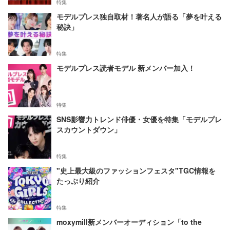
特集
モデルプレス独自取材！著名人が語る「夢を叶える
秘訣」
特集
モデルプレス読者モデル 新メンバー加入！
特集
SNS影響力トレンド俳優・女優を特集「モデルプレ
スカウントダウン」
特集
"史上最大級のファッションフェスタ"TGC情報を
たっぷり紹介
特集
moxymill新メンバーオーディション「to the