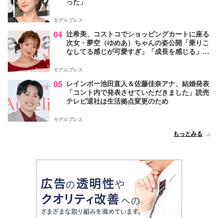
った」
モデルプレス
04
辻希美、コストコでショッピングカートに座る
次女・夢空（ゆめあ）ちゃんの姿公開「乗りこ
なしてる感じが可愛すぎ」「成長を感じる」の
声
モデルプレス
05
レインボー池田直人＆佐藤佳奈アナ、結婚発表
「コント内で発表させていただきました」読売
テレビ退社は生活拠点変更のため
モデルプレス
もっとみる