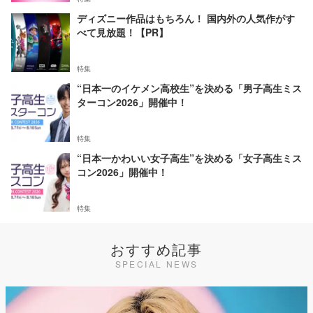
ディズニー作品はもちろん！ 国内外の人気作がす
べて見放題！【PR】
特集
“日本一のイケメン高校生”を決める「男子高生ミス
ターコン2026」開催中！
特集
“日本一かわいい女子高生”を決める「女子高生ミス
コン2026」開催中！
特集
おすすめ記事
SPECIAL NEWS