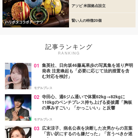
アソビ 米国拠点設立
賢い人の特徴20個
ハリポタコラボドーナツ
記事ランキング
RANKING
01
集英社、日向坂46藤嶌果歩の写真集を巡り声明
発表 注意喚起も「必要に応じて法的措置を含
む対応を検討」
モデルプレス
02
寺田心、週6ジム通いで体重62kg→82kgに
110kgのベンチプレス持ち上げる姿披露「胸板
の厚みすごい」「かっこいい」と反響
モデルプレス
03
広末涼子、病名公表を決断した次男からの言葉
「言い訳にするのも嫌だった」「言うべきか迷