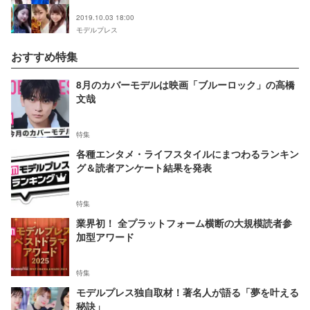
表
2019.10.03 18:00
モデルプレス
おすすめ特集
8月のカバーモデルは映画「ブルーロック」の高橋
文哉
特集
各種エンタメ・ライフスタイルにまつわるランキン
グ＆読者アンケート結果を発表
特集
業界初！ 全プラットフォーム横断の大規模読者参
加型アワード
特集
モデルプレス独自取材！著名人が語る「夢を叶える
秘訣」