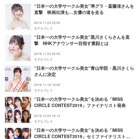
“日本一の大学サークル美女”準グラ・斎藤渚さんを
直撃 映画出演も…女優の道を走る
2019.11.23 23:00
モデルプレス
“日本一の大学サークル美女”黒川さくらさんを直
撃 NHKアナウンサー目指す素顔とは
2019.11.23 22:00
モデルプレス
“日本一の大学サークル美女”青山学院・黒川さくら
さんに決定
2019.11.16 19:05
モデルプレス
“日本一の大学サークル美女”を決める「MISS
CIRCLE CONTEST2019」ファイナリスト発表
2019.10.23 19:14
モデルプレス
“日本一の大学サークル美女”を決める「MISS
CIRCLE CONTEST2019」セミファイナリスト発