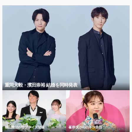
重岡大毅・濱田崇裕 結婚を同時発表
福山雅治がサプライズ登場
峯岸 夫からのキス告白