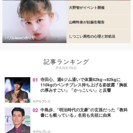
大野智がイベント開催
山崎怜奈が妊娠生報告
しつこい異性の心理と対処法
バブみfaceの作り方
記事ランキング
RANKING
01
寺田心、週6ジム通いで体重62kg→82kgに
110kgのベンチプレス持ち上げる姿披露「胸板
の厚みすごい」「かっこいい」と反響
モデルプレス
02
中島歩、“明治時代の文豪”の玄孫だった「教科
書にも載っている」名前も先祖に由来
モデルプレス