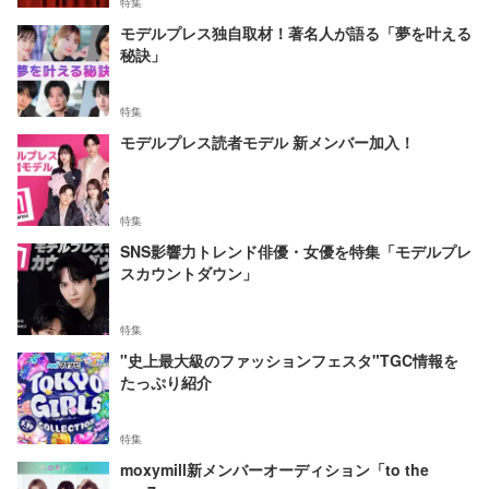
特集
モデルプレス独自取材！著名人が語る「夢を叶える
秘訣」
特集
モデルプレス読者モデル 新メンバー加入！
特集
SNS影響力トレンド俳優・女優を特集「モデルプレ
スカウントダウン」
特集
"史上最大級のファッションフェスタ"TGC情報を
たっぷり紹介
特集
moxymill新メンバーオーディション「to the