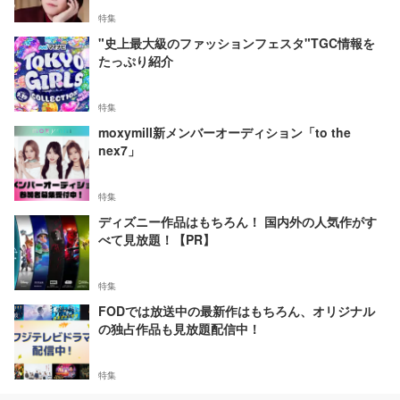
特集
"史上最大級のファッションフェスタ"TGC情報を
たっぷり紹介
特集
moxymill新メンバーオーディション「to the
nex7」
特集
ディズニー作品はもちろん！ 国内外の人気作がす
べて見放題！【PR】
特集
FODでは放送中の最新作はもちろん、オリジナル
の独占作品も見放題配信中！
特集