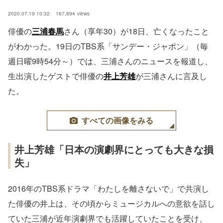
2020.07.19 10:32
167,894
views
俳優の
三浦春馬
さん（享年30）が18日、亡くなったこと
がわかった。19日のTBS系「サンデー・ジャポン」（毎
週日曜9時54分～）では、三浦さんのニュースを報道し、
生出演したゲストで俳優の
井上芳雄
が三浦さんに言及し
た。
すべての画像をみる
井上芳雄「日本の演劇界にとっても大きな損
失」
2016年のTBS系ドラマ「わたしを離さないで」で共演し
た俳優の井上は、その頃からミュージカルへの意欲を話し
ていた三浦が近年演劇界でも活躍していたことを受け、