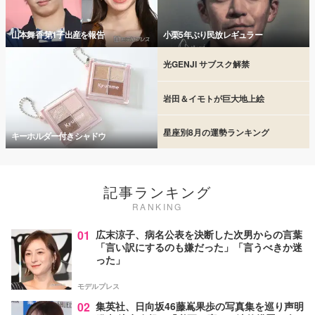
山本舞香 第1子出産を報告
小栗5年ぶり民放レギュラー
光GENJI サブスク解禁
岩田＆イモトが巨大地上絵
星座別8月の運勢ランキング
キーホルダー付きシャドウ
記事ランキング
RANKING
01
広末涼子、病名公表を決断した次男からの言葉
「言い訳にするのも嫌だった」「言うべきか迷
った」
モデルプレス
02
集英社、日向坂46藤嶌果歩の写真集を巡り声明