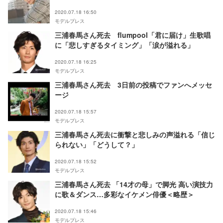
2020.07.18 16:50
モデルプレス
三浦春馬さん死去 flumpool「君に届け」生歌唱
に「悲しすぎるタイミング」「涙が溢れる」
2020.07.18 16:25
モデルプレス
三浦春馬さん死去 3日前の投稿でファンへメッセ
ージ
2020.07.18 15:57
モデルプレス
三浦春馬さん死去に衝撃と悲しみの声溢れる「信じ
られない」「どうして？」
2020.07.18 15:52
モデルプレス
三浦春馬さん死去 「14才の母」で脚光 高い演技力
に歌＆ダンス…多彩なイケメン俳優＜略歴＞
2020.07.18 15:46
モデルプレス