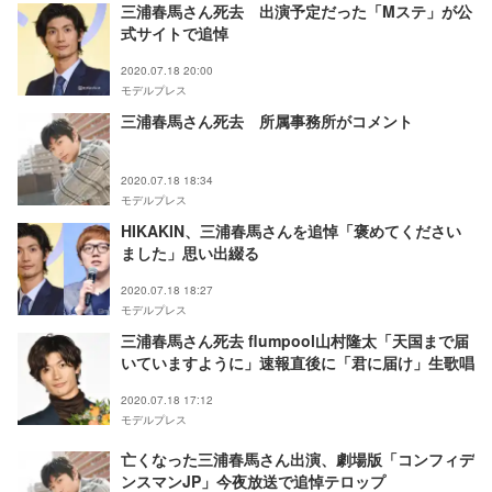
三浦春馬さん死去 出演予定だった「Mステ」が公
式サイトで追悼
2020.07.18 20:00
モデルプレス
三浦春馬さん死去 所属事務所がコメント
2020.07.18 18:34
モデルプレス
HIKAKIN、三浦春馬さんを追悼「褒めてください
ました」思い出綴る
2020.07.18 18:27
モデルプレス
三浦春馬さん死去 flumpool山村隆太「天国まで届
いていますように」速報直後に「君に届け」生歌唱
2020.07.18 17:12
モデルプレス
亡くなった三浦春馬さん出演、劇場版「コンフィデ
ンスマンJP」今夜放送で追悼テロップ