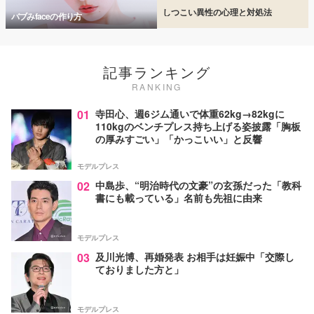
しつこい異性の心理と対処法
バブみfaceの作り方
記事ランキング
RANKING
01
寺田心、週6ジム通いで体重62kg→82kgに
110kgのベンチプレス持ち上げる姿披露「胸板
の厚みすごい」「かっこいい」と反響
モデルプレス
02
中島歩、“明治時代の文豪”の玄孫だった「教科
書にも載っている」名前も先祖に由来
モデルプレス
03
及川光博、再婚発表 お相手は妊娠中「交際し
ておりました方と」
モデルプレス