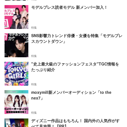
モデルプレス読者モデル 新メンバー加入！
特集
SNS影響力トレンド俳優・女優を特集「モデルプレ
スカウントダウン」
特集
"史上最大級のファッションフェスタ"TGC情報を
たっぷり紹介
特集
moxymill新メンバーオーディション「to the
nex7」
特集
ディズニー作品はもちろん！ 国内外の人気作がす
べて見放題！【PR】