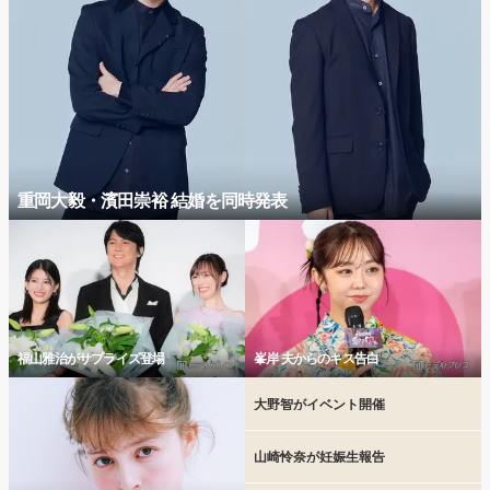
重岡大毅・濱田崇裕 結婚を同時発表
福山雅治がサプライズ登場
峯岸 夫からのキス告白
大野智がイベント開催
山崎怜奈が妊娠生報告