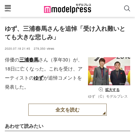
ゆず、三浦春馬さんを追悼「受け入れ難いと
ても大きな悲しみ」
2020.07.18 21:45
279,350
views
俳優の
三浦春馬
さん（享年30）が、
18日に亡くなった。これを受け、ア
ーティストの
ゆず
が追悼コメントを
発表した。
拡大する
ゆず （C）モデルプレス
全文を読む
あわせて読みたい