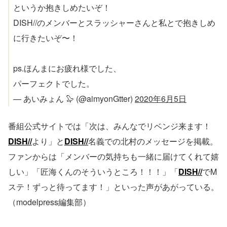
というか抱きしめたいぞ！
DISH//のメンバーとスラッシャーさんと私とで抱きしめ
に行きたいぞ〜！
ps.ほんまにお疲れ様でした、
パーフェクトでした。
— あいみょん 🦭 (@aimyonGtter)
2020年6月5日
番組公式サイトでは「次は、みんなでリベンジ来ます！
DISH//
より」と
DISH//
名義での北村のメッセージを掲載。
ファンからは「メンバーの気持ちも一緒に届けてくれて嬉
しい」「匠海くんのそういうところ！！！」「
DISH//
でM
ステ！ずっと待ってます！」といった声があがっている。
（modelpress編集部）