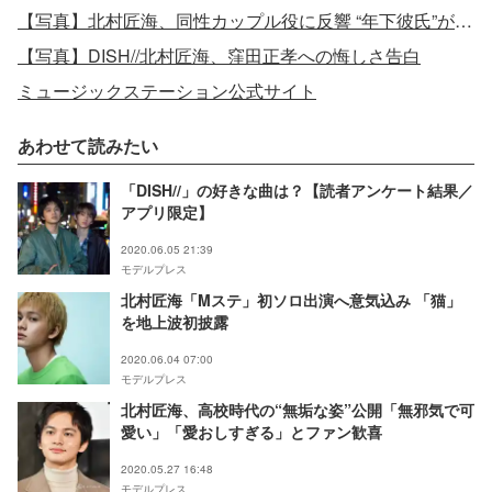
【写真】北村匠海、同性カップル役に反響 “年下彼氏”が「あざと可愛すぎる」
【写真】DISH//北村匠海、窪田正孝への悔しさ告白
ミュージックステーション公式サイト
あわせて読みたい
「DISH//」の好きな曲は？【読者アンケート結果／
アプリ限定】
2020.06.05 21:39
モデルプレス
北村匠海「Mステ」初ソロ出演へ意気込み 「猫」
を地上波初披露
2020.06.04 07:00
モデルプレス
北村匠海、高校時代の“無垢な姿”公開「無邪気で可
愛い」「愛おしすぎる」とファン歓喜
2020.05.27 16:48
モデルプレス