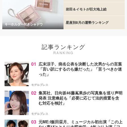
岩田＆イモトが巨大地上絵
星座別8月の運勢ランキング
キーホルダー付きシャドウ
記事ランキング
RANKING
01
広末涼子、病名公表を決断した次男からの言葉
「言い訳にするのも嫌だった」「言うべきか迷
った」
モデルプレス
02
集英社、日向坂46藤嶌果歩の写真集を巡り声明
発表 注意喚起も「必要に応じて法的措置を含
む対応を検討」
モデルプレス
03
元ME:I飯田栞月、ミュージカル初出演「この上
ない喜びとともに大変光栄」4年ぶり上演「フ