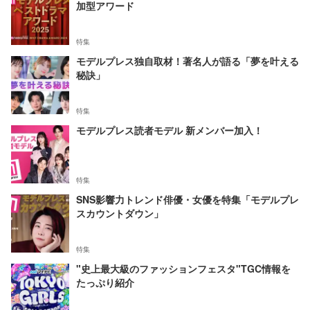
加型アワード
特集
モデルプレス独自取材！著名人が語る「夢を叶える
秘訣」
特集
モデルプレス読者モデル 新メンバー加入！
特集
SNS影響力トレンド俳優・女優を特集「モデルプレ
スカウントダウン」
特集
"史上最大級のファッションフェスタ"TGC情報を
たっぷり紹介