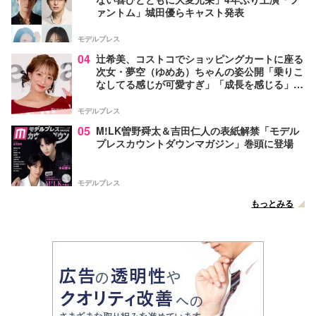
ァントム」城田優らキャスト発表
モデルプレス
04
辻希美、コストコでショッピングカートに座る
次女・夢空（ゆめあ）ちゃんの姿公開「乗りこ
なしてる感じが可愛すぎ」「成長を感じる」の
声
モデルプレス
05
M!LK曽野舜太＆吉田仁人の表紙解禁「モデル
プレスカウントダウンマガジン」巻頭に登場
モデルプレス
もっとみる