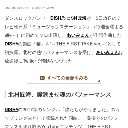
2020.06.06 12:41
2,023,874
views
ダンスロックバンド・
DISH//
の
北村匠海
が、5日放送のテ
レビ朝日系『ミュージックステーション』（毎週金曜よる
9時～）に初めてソロ出演し、
あいみょん
が作詞作曲した
DISH//
の楽曲「猫」を“～THE FIRST TAKE ver.～”として
初披露。北村の熱いパフォーマンスを受け、
あいみょん
は
放送後にTwitterで感動をつづった。
すべての画像をみる
北村匠海、瞳潤ませ魂のパフォーマンス
DISH//
の2017年のシングル「僕たちがやりました」のカ
ップリング曲として収録された同曲。一発撮りのパフォー
マンスを切り取るYouTubeコンテンツ「THE FIRST