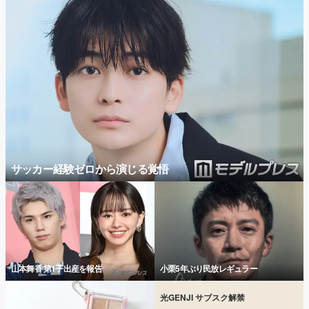
サッカー経験ゼロから演じる覚悟
山本舞香 第1子出産を報告
小栗5年ぶり民放レギュラー
光GENJI サブスク解禁