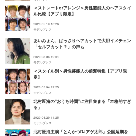
＜ストレートorアレンジ＞男性芸能人のヘアスタイ
ル比較【アプリ限定】
2020.05.19 18:26
モデルプレス
あいみょん、ばっさりヘアカットで大胆イメチェン
「セルフカット？」の声も
2020.05.06 19:04
モデルプレス
＜スタイル別＞男性芸能人の前髪特集【アプリ限
定】
2020.05.04 19:25
モデルプレス
北村匠海の“おうち時間”に注目集まる「本格的すぎ
る」
2020.04.29 11:25
モデルプレス
北村匠海主演「とんかつDJアゲ太郎」公開延期を