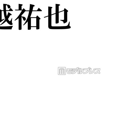
Loaded
:
87.03%