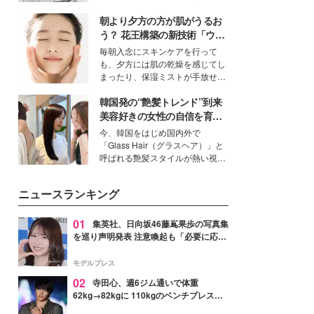
ーについて熱く語り合ってもらっ
得る、株式会社オサレカンパニー
た。
朝より夕方の方が肌がうるお
取締役兼クリエイティブディレク
ター・茅野しのぶ。一人ひとりの
う？ 花王構築の新技術「ウォ
個性に寄り添い、魅力を引き出す
ーターキャプチャリングスキ
毎朝入念にスキンケアを行って
衣装作りは、多くの女性たちに勇
ン（捕水肌）」がスキンケア
も、夕方には肌の乾燥を感じてし
気と自信を与え続けている。
の常識を変える予感
まったり、保湿ミストが手放せな
いという読者も多いのでは？そん
韓国発の“艶髪トレンド”到来
な美容の常識を大きく変える可能
性を秘めた、革新的な「Water
美容好きの女性の自信を育む
Capturing Skin（ウォーターキャ
「ヘアケア事情」って？
今、韓国をはじめ国内外で
プチャリングスキン：捕水肌）」
「Glass Hair（グラスヘア）」と
技術を、花王が構築した。
呼ばれる艶髪スタイルが熱い視線
を集めています。メイクやファッ
ションの完成度を高めるベースと
ニュースランキング
して、“髪そのものの美しさ”に改
めて注目する人が増えている様
子。今回は、そんな憧れの艶やか
01
集英社、日向坂46藤嶌果歩の写真集
な髪を日常で叶える、美容好きの
を巡り声明発表 注意喚起も「必要に応じ
女性たちのヘアケア事情を紹介し
て法的措置を含む対応を検討」
ます。
モデルプレス
02
寺田心、週6ジム通いで体重
62kg→82kgに 110kgのベンチプレス持
ち上げる姿披露「胸板の厚みすごい」