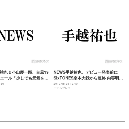
越祐也＆小山慶一郎、台風19
NEWS手越祐也、デビュー発表前に
エール「少しでも元気を届
SixTONES京本大我から連絡 内容明か
うに」
す
:36
2019.08.28 12:40
モデルプレス