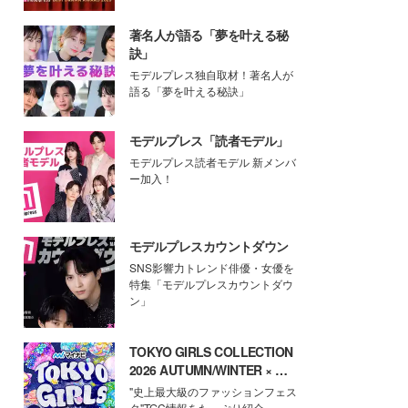
著名人が語る「夢を叶える秘
訣」
モデルプレス独自取材！著名人が
語る「夢を叶える秘訣」
モデルプレス「読者モデル」
モデルプレス読者モデル 新メンバ
ー加入！
モデルプレスカウントダウン
SNS影響力トレンド俳優・女優を
特集「モデルプレスカウントダウ
ン」
TOKYO GIRLS COLLECTION
2026 AUTUMN/WINTER × モ
デルプレス
"史上最大級のファッションフェス
タ"TGC情報をたっぷり紹介