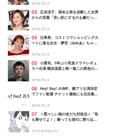
「かっこいい」と反響
モデルプレス
03
広末涼子、病名公表を決断した次男
からの言葉「言い訳にするのも嫌だっ
た」「言うべきか迷った」
モデルプレス
04
辻希美、コストコでショッピングカ
ートに座る次女・夢空（ゆめあ）ちゃん
の姿公開「乗りこなしてる感じが可愛す
ぎ」「成長を感じる」の声
モデルプレス
05
小栗旬、5年ぶり民放ドラマレギュ
ラー出演 横浜流星と唯一無二の異色のバ
ディで初共演【LOST10】
モデルプレス
06
Hey! Say! JUMP、横アリ公演決定
でファン歓喜 チケット価格にも注目集ま
る「激アツ」「平成に戻ったみたい」
モデルプレス
07
＜図々しい娘の友だち対処法＞「私
も乗せてよ！」断っても強引に乗り込ん
でくる友だち【第1話まんが】
ママスタ☆セレクト