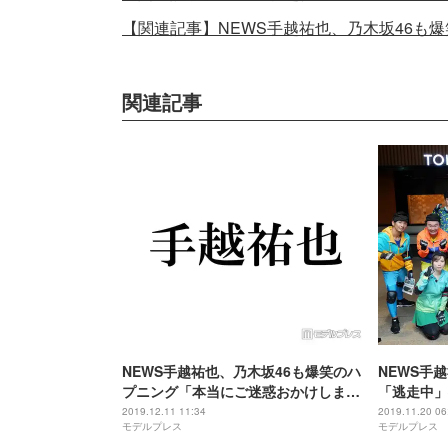
【関連記事】NEWS手越祐也、乃木坂46も
関連記事
NEWS手越祐也、乃木坂46も爆笑のハ
NEWS手
プニング「本当にご迷惑おかけしまし
「逃走中」
た」
者”も参加
2019.12.11 11:34
2019.11.20 06
モデルプレス
モデルプレス