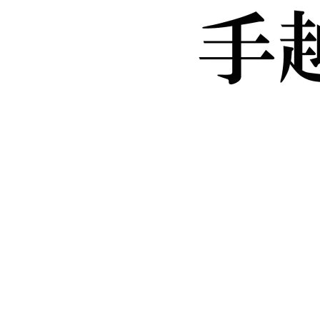
/
Unmute