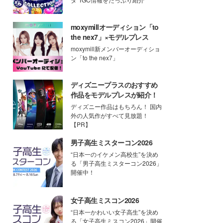
moxymillオーディション「to
the nex7」×モデルプレス
moxymill新メンバーオーディショ
ン「to the nex7」
ディズニープラスのおすすめ
作品をモデルプレスが紹介！
ディズニー作品はもちろん！ 国内
外の人気作がすべて見放題！
【PR】
男子高生ミスターコン2026
“日本一のイケメン高校生”を決め
る「男子高生ミスターコン2026」
開催中！
女子高生ミスコン2026
“日本一かわいい女子高生”を決め
る「女子高生ミスコン2026」開催