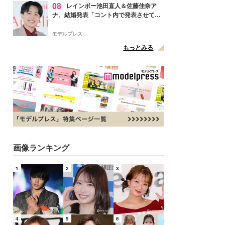
08
レインボー池田直人＆佐藤佳奈ア
ナ、結婚発表「コント内で発表させてい
ただきました」読売テレビ退社は生活拠
点変更のため
モデルプレス
もっとみる
画像ランキング
1
2
3
4
5
6