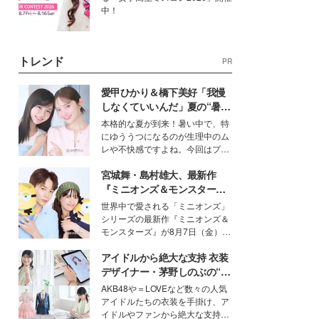
中！
トレンド
PR
愛甲ひかり＆橋下美好「我慢
しなくていいんだ」夏の“暑さ
対策”の新しい選択肢とは？
本格的な夏が到来！暑い中で、特
にゆううつになるのが生理中のム
レや不快感ですよね。今回はプラ
イベートでも仲良しで旅行好きな
宮城舞・島村雄大、最新作
モデル・愛甲ひかりさんと橋下美
好さんを迎えて本音で女子会トー
『ミニオンズ＆モンスター
ク。猛暑のお出かけを快適に過ご
ズ』の魅力熱弁 ハチャメチャ
世界中で愛される「ミニオンズ」
すヒントや、2人が感動した夏の
だけじゃない“友情と絆”に感
シリーズの最新作『ミニオンズ＆
生理の新常識にも迫りました。
動
モンスターズ』が8月7日（金）に
公開。モデルプレスでは、“大のミ
アイドルから絶大な支持 衣装
ニオン好き”という共通点を持つモ
デルの宮城舞と島村雄大の特別対
デザイナー・茅野しのぶの“可
談をお届け！それぞれの視点か
愛い”を作る美学＜「シチズン
AKB48や＝LOVEなど数々の人気
ら、今作ならではの魅力や予想外
クロスシー」インタビュー＞
アイドルたちの衣装を手掛け、ア
の感動をもたらす奥深いストーリ
イドルやファンから絶大な支持を