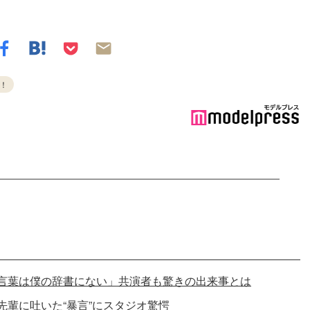
！
う言葉は僕の辞書にない」共演者も驚きの出来事とは
先輩に吐いた“暴言”にスタジオ驚愕