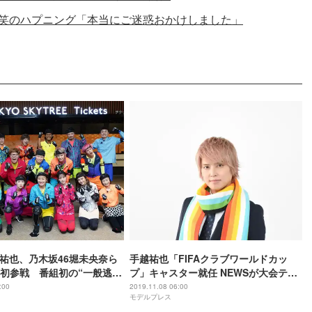
爆笑のハプニング「本当にご迷惑おかけしました」
越祐也、乃木坂46堀未央奈ら
手越祐也「FIFAクラブワールドカッ
初参戦 番組初の“一般逃走
プ」キャスター就任 NEWSが大会テー
マソング担当
:00
2019.11.08 06:00
モデルプレス