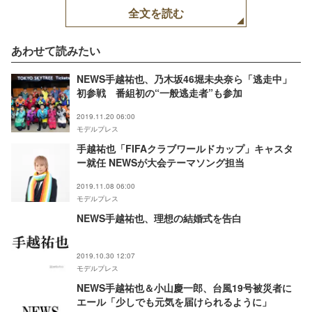
全文を読む
あわせて読みたい
NEWS手越祐也、乃木坂46堀未央奈ら「逃走中」
初参戦 番組初の“一般逃走者”も参加
2019.11.20 06:00
モデルプレス
手越祐也「FIFAクラブワールドカップ」キャスタ
ー就任 NEWSが大会テーマソング担当
2019.11.08 06:00
モデルプレス
NEWS手越祐也、理想の結婚式を告白
2019.10.30 12:07
モデルプレス
NEWS手越祐也＆小山慶一郎、台風19号被災者に
エール「少しでも元気を届けられるように」