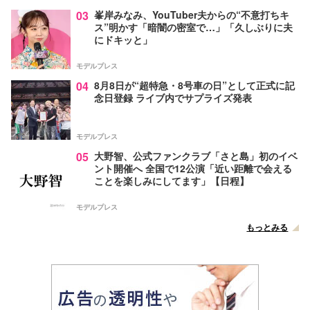
03
峯岸みなみ、YouTuber夫からの“不意打ちキ
ス”明かす「暗闇の密室で…」「久しぶりに夫
にドキッと」
モデルプレス
04
8月8日が“超特急・8号車の日”として正式に記
念日登録 ライブ内でサプライズ発表
モデルプレス
05
大野智、公式ファンクラブ「さと島」初のイベ
ント開催へ 全国で12公演「近い距離で会える
ことを楽しみにしてます」【日程】
モデルプレス
もっとみる