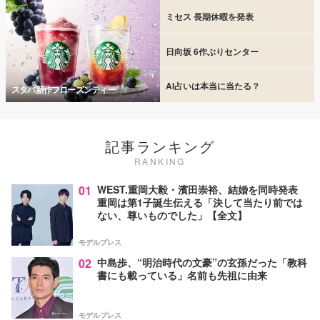
ミセス 長期休暇を発表
日向坂 6作ぶりセンター
AI占いは本当に当たる？
スタバ新作フローズンティー
記事ランキング
RANKING
01
WEST.重岡大毅・濱田崇裕、結婚を同時発表
重岡は第1子誕生伝える「決して当たり前では
ない、尊いものでした」【全文】
モデルプレス
02
中島歩、“明治時代の文豪”の玄孫だった「教科
書にも載っている」名前も先祖に由来
モデルプレス