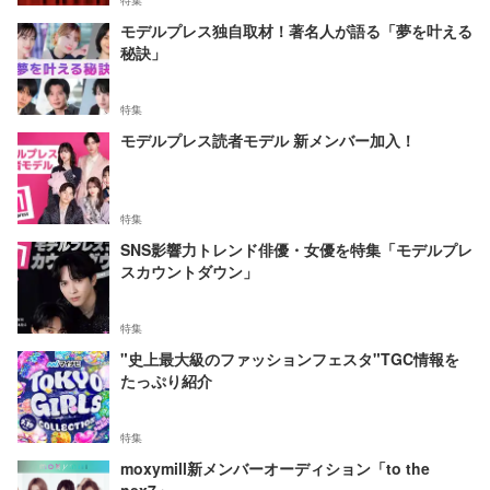
特集
モデルプレス独自取材！著名人が語る「夢を叶える
秘訣」
特集
モデルプレス読者モデル 新メンバー加入！
特集
SNS影響力トレンド俳優・女優を特集「モデルプレ
スカウントダウン」
特集
"史上最大級のファッションフェスタ"TGC情報を
たっぷり紹介
特集
moxymill新メンバーオーディション「to the