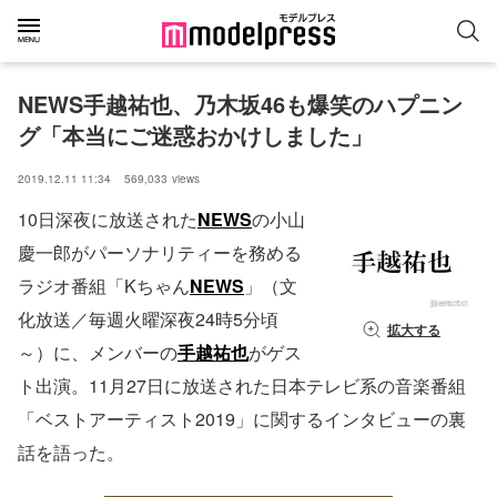
NEWS手越祐也、乃木坂46も爆笑のハプニン
グ「本当にご迷惑おかけしました」
2019.12.11 11:34
569,033
views
10日深夜に放送された
NEWS
の小山
慶一郎がパーソナリティーを務める
ラジオ番組「Kちゃん
NEWS
」（文
化放送／毎週火曜深夜24時5分頃
拡大する
～）に、メンバーの
手越祐也
がゲス
ト出演。11月27日に放送された日本テレビ系の音楽番組
「ベストアーティスト2019」に関するインタビューの裏
話を語った。