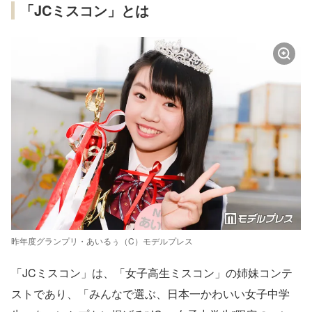
「JCミスコン」とは
昨年度グランプリ・あいるぅ（C）モデルプレス
「JCミスコン」は、「女子高生ミスコン」の姉妹コンテ
ストであり、「みんなで選ぶ、日本一かわいい女子中学