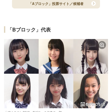
「Aブロック」投票サイト／候補者
「Bブロック」代表