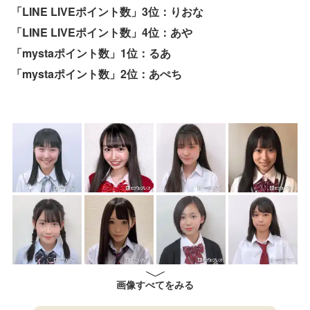
「LINE LIVEポイント数」3位：りおな
「LINE LIVEポイント数」4位：あや
「mystaポイント数」1位：るあ
「mystaポイント数」2位：あぺち
画像すべてをみる