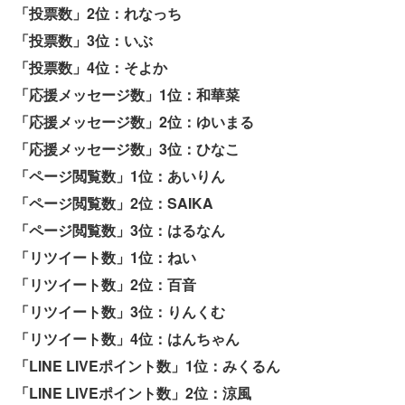
「投票数」2位：れなっち
「投票数」3位：いぶ
「投票数」4位：そよか
「応援メッセージ数」1位：和華菜
「応援メッセージ数」2位：ゆいまる
「応援メッセージ数」3位：ひなこ
「ページ閲覧数」1位：あいりん
「ページ閲覧数」2位：SAIKA
「ページ閲覧数」3位：はるなん
「リツイート数」1位：ねい
「リツイート数」2位：百音
「リツイート数」3位：りんくむ
「リツイート数」4位：はんちゃん
「LINE LIVEポイント数」1位：みくるん
「LINE LIVEポイント数」2位：涼風