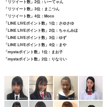
「リツイート数」2位：いーてゃん
「リツイート数」3位：まこつん
「リツイート数」4位：Moco
「LINE LIVEポイント数」1位：さゆさゆ
「LINE LIVEポイント数」2位：ちゃんみほ
「LINE LIVEポイント数」3位：ゆず
「LINE LIVEポイント数」4位：まや
「mystaポイント数」1位：まお子
「mystaポイント数」2位：りなりい