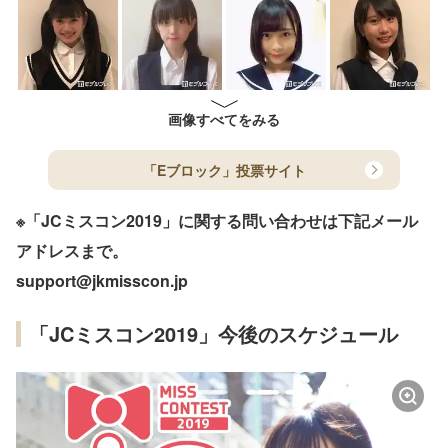
画像すべてをみる
「Eブロック」投票サイト
※「JCミスコン2019」に関する問い合わせは下記メール
アドレスまで。
support@jkmisscon.jp
「JCミスコン2019」今後のスケジュール