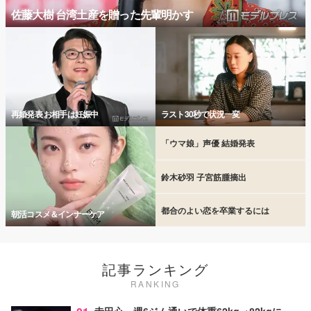
佐藤大樹 台湾土産を贈った先輩明かす
再婚発表 お相手は妊娠中
ラスト30秒で状況一変
「ウマ娘」声優 結婚発表
鈴木砂羽 子宮筋腫摘出
都合のよい恋を卒業するには
朝活コスメ＆インナーケア
記事ランキング
RANKING
寺田心、週6ジム通いで体重62kg→82kgに