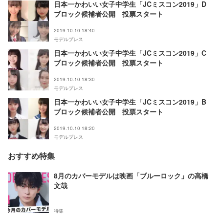
日本一かわいい女子中学生「JCミスコン2019」D
ブロック候補者公開 投票スタート
2019.10.10 18:40
モデルプレス
日本一かわいい女子中学生「JCミスコン2019」C
ブロック候補者公開 投票スタート
2019.10.10 18:30
モデルプレス
日本一かわいい女子中学生「JCミスコン2019」B
ブロック候補者公開 投票スタート
2019.10.10 18:20
モデルプレス
おすすめ特集
8月のカバーモデルは映画「ブルーロック」の高橋
文哉
特集