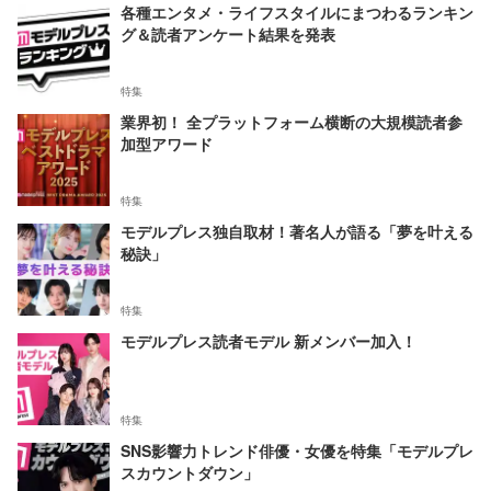
各種エンタメ・ライフスタイルにまつわるランキン
グ＆読者アンケート結果を発表
特集
業界初！ 全プラットフォーム横断の大規模読者参
加型アワード
特集
モデルプレス独自取材！著名人が語る「夢を叶える
秘訣」
特集
モデルプレス読者モデル 新メンバー加入！
特集
SNS影響力トレンド俳優・女優を特集「モデルプレ
スカウントダウン」