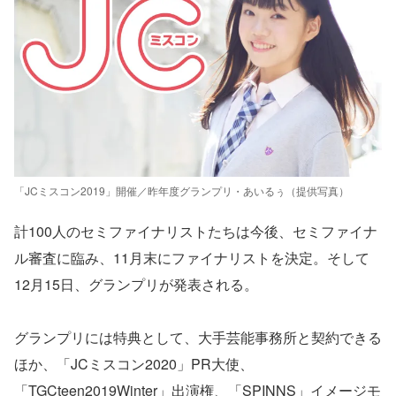
「JCミスコン2019」開催／昨年度グランプリ・あいるぅ（提供写真）
計100人のセミファイナリストたちは今後、セミファイナ
ル審査に臨み、11月末にファイナリストを決定。そして
12月15日、グランプリが発表される。
グランプリには特典として、大手芸能事務所と契約できる
ほか、「JCミスコン2020」PR大使、
「TGCteen2019Winter」出演権、「SPINNS」イメージモ