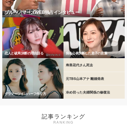
ブルーノマーズWEB独占インタビュー
恋人と破局 決断の理由語る
病名公表決断した息子の言葉
寿美花代さん死去
元TBS山本アナ 離婚発表
冷め切った夫婦関係の修復法
グラマーツインハーフ作り方
記事ランキング
RANKING