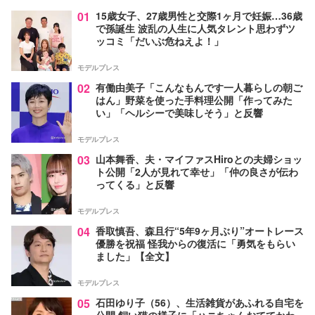
01
15歳女子、27歳男性と交際1ヶ月で妊娠…36歳
で孫誕生 波乱の人生に人気タレント思わずツ
ッコミ「だいぶ危ねえよ！」
モデルプレス
02
有働由美子「こんなもんです一人暮らしの朝ご
はん」野菜を使った手料理公開「作ってみた
い」「ヘルシーで美味しそう」と反響
モデルプレス
03
山本舞香、夫・マイファスHiroとの夫婦ショッ
ト公開「2人が見れて幸せ」「仲の良さが伝わ
ってくる」と反響
モデルプレス
04
香取慎吾、森且行“5年9ヶ月ぶり”オートレース
優勝を祝福 怪我からの復活に「勇気をもらい
ました」【全文】
モデルプレス
05
石田ゆり子（56）、生活雑貨があふれる自宅を