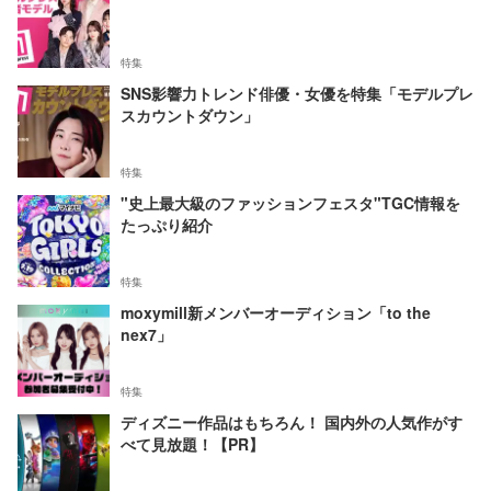
特集
SNS影響力トレンド俳優・女優を特集「モデルプレ
スカウントダウン」
特集
"史上最大級のファッションフェスタ"TGC情報を
たっぷり紹介
特集
moxymill新メンバーオーディション「to the
nex7」
特集
ディズニー作品はもちろん！ 国内外の人気作がす
べて見放題！【PR】