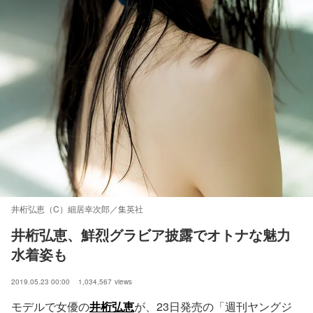
井桁弘恵（C）細居幸次郎／集英社
井桁弘恵、鮮烈グラビア披露でオトナな魅力 
水着姿も
2019.05.23 00:00
1,034,567
views
モデルで女優の
井桁弘恵
が、23日発売の「週刊ヤングジ