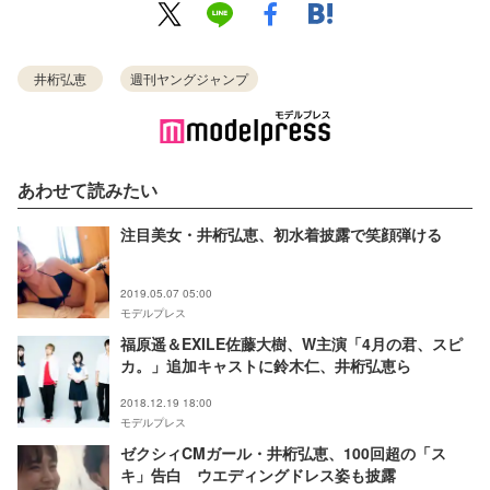
井桁弘恵
週刊ヤングジャンプ
あわせて読みたい
注目美女・井桁弘恵、初水着披露で笑顔弾ける
2019.05.07 05:00
モデルプレス
福原遥＆EXILE佐藤大樹、W主演「4月の君、スピ
カ。」追加キャストに鈴木仁、井桁弘恵ら
2018.12.19 18:00
モデルプレス
ゼクシィCMガール・井桁弘恵、100回超の「ス
キ」告白 ウエディングドレス姿も披露