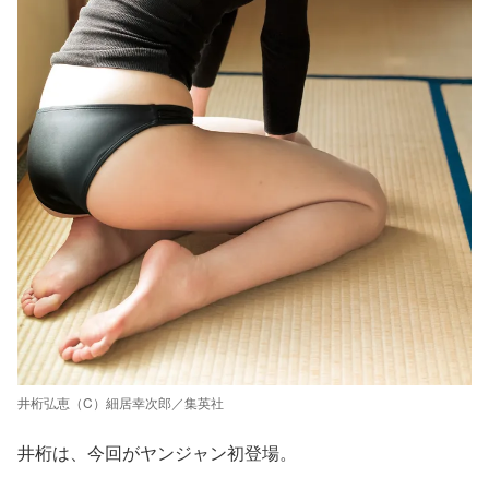
井桁弘恵（C）細居幸次郎／集英社
井桁は、今回がヤンジャン初登場。