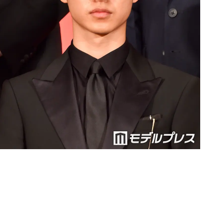
Loaded
:
87.03%