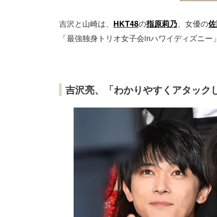
吉沢と山崎は、
HKT48
の
指原莉乃
、女優の
佐
「最強独身トリオ女子会inハワイディズニー
吉沢亮、「わかりやすくアタック