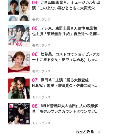
04
元ME:I飯田栞月、ミュージカル初出
演「この上ない喜びとともに大変光栄」
4年ぶり上演「ファントム」城田優らキ
ャスト発表
モデルプレス
05
テレ東、東野圭吾さん追悼 亀梨和
也主演「東野圭吾 手紙」再放送へ 佐藤隆
太・本田翼・中村倫也ら出演
モデルプレス
06
辻希美、コストコでショッピングカ
ートに座る次女・夢空（ゆめあ）ちゃん
の姿公開「乗りこなしてる感じが可愛す
ぎ」「成長を感じる」の声
モデルプレス
07
織田裕二主演「踊る大捜査線
N.E.W.」趣里・増田貴久・佐藤二朗ら新
メンバー紹介映像解禁 各キャラクター象
徴する“謎のキーワード”も
モデルプレス
08
M!LK曽野舜太＆吉田仁人の表紙解
禁「モデルプレスカウントダウンマガジ
ン」巻頭に登場
モデルプレス
もっとみる