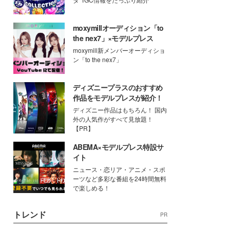
moxymillオーディション「to
the nex7」×モデルプレス
moxymill新メンバーオーディショ
ン「to the nex7」
ディズニープラスのおすすめ
作品をモデルプレスが紹介！
ディズニー作品はもちろん！ 国内
外の人気作がすべて見放題！
【PR】
ABEMA×モデルプレス特設サ
イト
ニュース・恋リア・アニメ・スポ
ーツなど多彩な番組を24時間無料
で楽しめる！
トレンド
PR