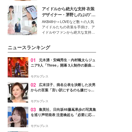
女性たちのヘアケア事情を紹介し
いという読者も多いのでは？そん
ます。
アイドルから絶大な支持 衣装
な美容の常識を大きく変える可能
性を秘めた、革新的な「Water
デザイナー・茅野しのぶの“可
Capturing Skin（ウォーターキャ
愛い”を作る美学＜「シチズン
AKB48や＝LOVEなど数々の人気
プチャリングスキン：捕水肌）」
クロスシー」インタビュー＞
アイドルたちの衣装を手掛け、ア
技術を、花王が構築した。
イドルやファンから絶大な支持を
得る、株式会社オサレカンパニー
取締役兼クリエイティブディレク
ニュースランキング
ター・茅野しのぶ。一人ひとりの
個性に寄り添い、魅力を引き出す
衣装作りは、多くの女性たちに勇
01
元木湧・安嶋秀生・内村颯太らジュ
気と自信を与え続けている。
ニア9人「Three」開幕 3人制作の新曲＆
手描きセットに込めた想い「もっと前に
進んで夢を掴みたい」【ゲネプロレポ】
モデルプレス
02
広末涼子、病名公表を決断した次男
からの言葉「言い訳にするのも嫌だっ
た」「言うべきか迷った」
モデルプレス
03
集英社、日向坂46藤嶌果歩の写真集
を巡り声明発表 注意喚起も「必要に応じ
て法的措置を含む対応を検討」
モデルプレス