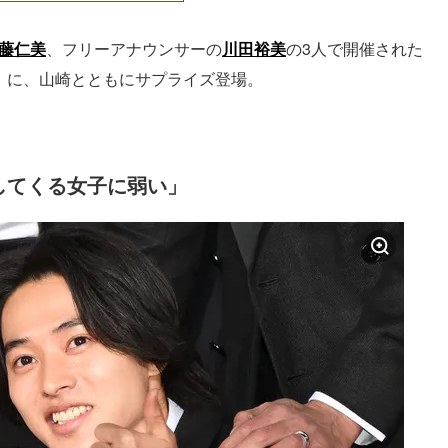
藤仁美
、フリーアナウンサーの
川田裕美
の3人で開催された
」に、山崎とともにサプライズ登場。
してくる女子に弱い」