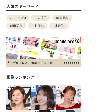
人気のキーワード
ジャニーズJr.
広末涼子
藤嶌果歩
飯田栞月
中村倫也
辻希美
画像ランキング
1
2
3