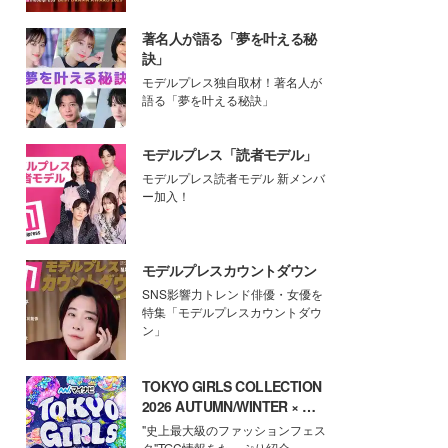
著名人が語る「夢を叶える秘
訣」
モデルプレス独自取材！著名人が
語る「夢を叶える秘訣」
モデルプレス「読者モデル」
モデルプレス読者モデル 新メンバ
ー加入！
モデルプレスカウントダウン
SNS影響力トレンド俳優・女優を
特集「モデルプレスカウントダウ
ン」
TOKYO GIRLS COLLECTION
2026 AUTUMN/WINTER × モ
デルプレス
"史上最大級のファッションフェス
タ"TGC情報をたっぷり紹介