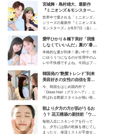
宮城舞・島村雄大、最新作
『ミニオンズ＆モンスター
ズ』の魅力熱弁 ハチャメチャ
世界中で愛される「ミニオンズ」
だけじゃない“友情と絆”に感
シリーズの最新作『ミニオンズ＆
動
モンスターズ』が8月7日（金）に
公開。モデルプレスでは、“大のミ
愛甲ひかり＆橋下美好「我慢
ニオン好き”という共通点を持つモ
デルの宮城舞と島村雄大の特別対
しなくていいんだ」夏の“暑さ
談をお届け！それぞれの視点か
対策”の新しい選択肢とは？
本格的な夏が到来！暑い中で、特
ら、今作ならではの魅力や予想外
にゆううつになるのが生理中のム
の感動をもたらす奥深いストーリ
レや不快感ですよね。今回はプラ
ーについて熱く語り合ってもらっ
イベートでも仲良しで旅行好きな
た。
韓国発の“艶髪トレンド”到来
モデル・愛甲ひかりさんと橋下美
好さんを迎えて本音で女子会トー
美容好きの女性の自信を育む
ク。猛暑のお出かけを快適に過ご
「ヘアケア事情」って？
今、韓国をはじめ国内外で
すヒントや、2人が感動した夏の
「Glass Hair（グラスヘア）」と
生理の新常識にも迫りました。
呼ばれる艶髪スタイルが熱い視線
を集めています。メイクやファッ
朝より夕方の方が肌がうるお
ションの完成度を高めるベースと
して、“髪そのものの美しさ”に改
う？ 花王構築の新技術「ウォ
めて注目する人が増えている様
ーターキャプチャリングスキ
毎朝入念にスキンケアを行って
子。今回は、そんな憧れの艶やか
ン（捕水肌）」がスキンケア
も、夕方には肌の乾燥を感じてし
な髪を日常で叶える、美容好きの
の常識を変える予感
まったり、保湿ミストが手放せな