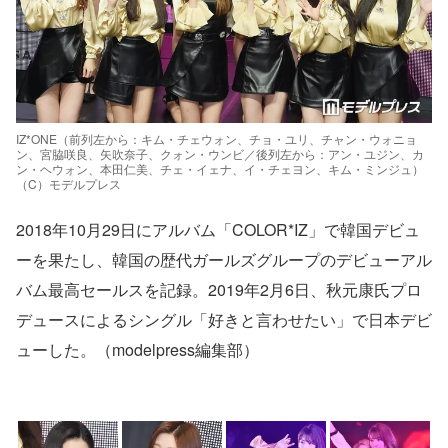
IZ*ONE（前列左から：キム・チェウォン、チョ・ユリ、チャン・ウォニョ
ン、宮脇咲良、矢吹奈子、クォン・ウンビ／後列左から：アン・ユジン、カ
ン・ヘウォン、本田仁美、チェ・イェナ、イ・チェヨン、キム・ミンジュ）
（C）モデルプレス
2018年10月29日にアルバム「COLOR*IZ」で韓国デビュ
ーを果たし、韓国の歴代ガールズグループのデビューアル
バム最高セールスを記録。2019年2月6日、秋元康氏プロ
デュースによるシングル「好きと言わせたい」で日本デビ
ューした。（modelpress編集部）