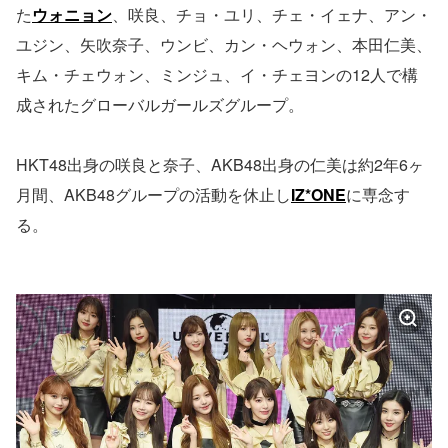
た
ウォニョン
、咲良、チョ・ユリ、チェ・イェナ、アン・
ユジン、矢吹奈子、ウンビ、カン・ヘウォン、本田仁美、
キム・チェウォン、ミンジュ、イ・チェヨンの12人で構
成されたグローバルガールズグループ。
HKT48出身の咲良と奈子、AKB48出身の仁美は約2年6ヶ
月間、AKB48グループの活動を休止し
IZ*ONE
に専念す
る。