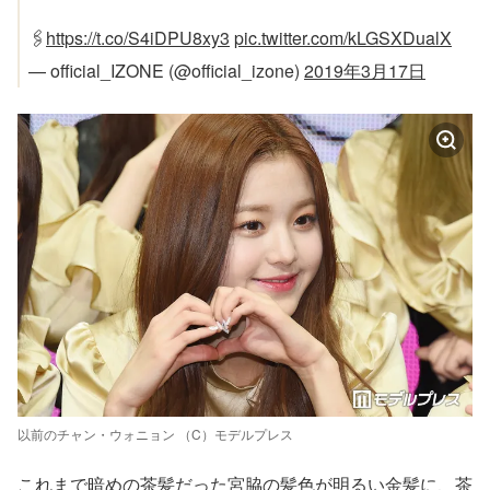
🖇
https://t.co/S4iDPU8xy3
pic.twitter.com/kLGSXDualX
— official_IZONE (@official_izone)
2019年3月17日
以前のチャン・ウォニョン （C）モデルプレス
これまで暗めの茶髪だった宮脇の髪色が明るい金髪に、茶