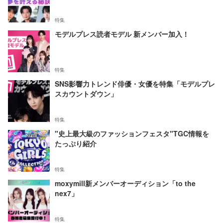
特集
モデルプレス読者モデル 新メンバー加入！
特集
SNS影響力トレンド俳優・女優を特集「モデルプレ
スカウントダウン」
特集
"史上最大級のファッションフェスタ"TGC情報を
たっぷり紹介
特集
moxymill新メンバーオーディション「to the
nex7」
特集