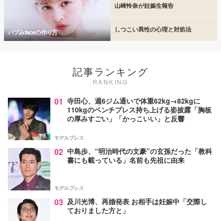
山崎怜奈が妊娠生報告
しつこい異性の心理と対処法
バブみfaceの作り方
記事ランキング
RANKING
01
寺田心、週6ジム通いで体重62kg→82kgに
110kgのベンチプレス持ち上げる姿披露「胸板
の厚みすごい」「かっこいい」と反響
モデルプレス
02
中島歩、“明治時代の文豪”の玄孫だった「教科
書にも載っている」名前も先祖に由来
モデルプレス
03
及川光博、再婚発表 お相手は妊娠中「交際し
ておりました方と」