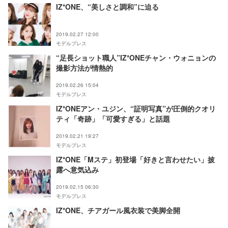
IZ*ONE、“美しさと調和”に迫る
2019.02.27 12:00
モデルプレス
“足長ショット職人”IZ*ONEチャン・ウォニョンの
撮影方法が情熱的
2019.02.26 15:04
モデルプレス
IZ*ONEアン・ユジン、“証明写真”が圧倒的クオリ
ティ「奇跡」「可愛すぎる」と話題
2019.02.21 19:27
モデルプレス
IZ*ONE「Mステ」初登場「好きと言わせたい」披
露へ意気込み
2019.02.15 06:30
モデルプレス
IZ*ONE、チアガール風衣装で美脚全開