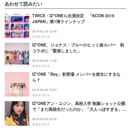
あわせて読みたい
TWICE・IZ*ONEら出演決定 「KCON 2019
JAPAN」第1弾ラインナップ
2019.03.18 12:45
モデルプレス
IZ*ONE、ジョナス・ブルーのヒット曲カバー 初
コラボに「緊張しました」
2019.03.08 11:55
モデルプレス
IZ*ONE「Ray」初登場 メンバーを彼女にするな
ら？
2019.03.06 12:57
モデルプレス
IZ*ONEアン・ユジン、高校入学 制服ショット公開
で「まだ高校生だったのか」「大人っぽすぎる」と
驚きの声
2019.03.05 20:24
モデルプレス