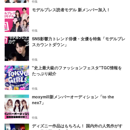
特集
モデルプレス読者モデル 新メンバー加入！
特集
SNS影響力トレンド俳優・女優を特集「モデルプレ
スカウントダウン」
特集
"史上最大級のファッションフェスタ"TGC情報を
たっぷり紹介
特集
moxymill新メンバーオーディション「to the
nex7」
特集
ディズニー作品はもちろん！ 国内外の人気作がす