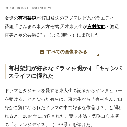
2018.09.18 10:34
180,179
views
女優の
有村架純
が17日放送のフジテレビ系バラエティー
番組「さんまの東大方程式 天才東大生が
有村架純
・渡辺
直美と夢の共演SP」（よる9時～）に出演した。
すべての画像をみる
有村架純が好きなドラマを明かす「キャンパ
スライフに憧れた」
ドラマとダジャレを愛する東大生の記者からインタビュー
を受けることとなった有村は、東大生から「有村さんご自
身がご覧になられたドラマの中で好きな作品は？」と問わ
れると、2004年に放送された、妻夫木聡・柴咲コウ主演
の「オレンジデイズ」（TBS系）を挙げた。