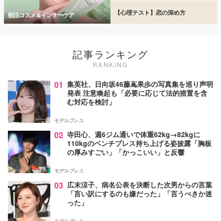
【心理テスト】恋の深め方
朝活コスメ＆インナーケア
記事ランキング
RANKING
01
集英社、日向坂46藤嶌果歩の写真集を巡り声明
発表 注意喚起も「必要に応じて法的措置を含
む対応を検討」
モデルプレス
02
寺田心、週6ジム通いで体重62kg→82kgに
110kgのベンチプレス持ち上げる姿披露「胸板
の厚みすごい」「かっこいい」と反響
モデルプレス
03
広末涼子、病名公表を決断した次男からの言葉
「言い訳にするのも嫌だった」「言うべきか迷
った」