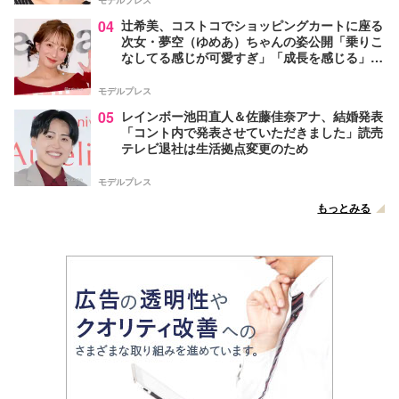
モデルプレス
04
辻希美、コストコでショッピングカートに座る
次女・夢空（ゆめあ）ちゃんの姿公開「乗りこ
なしてる感じが可愛すぎ」「成長を感じる」の
声
モデルプレス
05
レインボー池田直人＆佐藤佳奈アナ、結婚発表
「コント内で発表させていただきました」読売
テレビ退社は生活拠点変更のため
モデルプレス
もっとみる