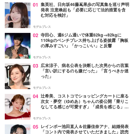
01
集英社、日向坂46藤嶌果歩の写真集を巡り声明
発表 注意喚起も「必要に応じて法的措置を含
む対応を検討」
モデルプレス
02
寺田心、週6ジム通いで体重62kg→82kgに
110kgのベンチプレス持ち上げる姿披露「胸板
の厚みすごい」「かっこいい」と反響
モデルプレス
03
広末涼子、病名公表を決断した次男からの言葉
「言い訳にするのも嫌だった」「言うべきか迷
った」
モデルプレス
04
辻希美、コストコでショッピングカートに座る
次女・夢空（ゆめあ）ちゃんの姿公開「乗りこ
なしてる感じが可愛すぎ」「成長を感じる」の
声
モデルプレス
05
レインボー池田直人＆佐藤佳奈アナ、結婚発表
「コント内で発表させていただきました」読売