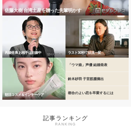
佐藤大樹 台湾土産を贈った先輩明かす
再婚発表 お相手は妊娠中
ラスト30秒で状況一変
「ウマ娘」声優 結婚発表
鈴木砂羽 子宮筋腫摘出
都合のよい恋を卒業するには
朝活コスメ＆インナーケア
記事ランキング
RANKING