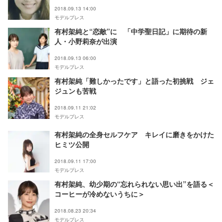
2018.09.13 14:00
モデルプレス
有村架純と“恋敵”に 「中学聖日記」に期待の新
人・小野莉奈が出演
2018.09.13 06:00
モデルプレス
有村架純「難しかったです」と語った初挑戦 ジェ
ジュンも苦戦
2018.09.11 21:02
モデルプレス
有村架純の全身セルフケア キレイに磨きをかけた
ヒミツ公開
2018.09.11 17:00
モデルプレス
有村架純、幼少期の“忘れられない思い出”を語る＜
コーヒーが冷めないうちに＞
2018.08.23 20:34
モデルプレス