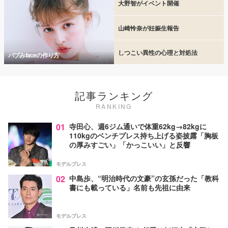
大野智がイベント開催
山崎怜奈が妊娠生報告
しつこい異性の心理と対処法
バブみfaceの作り方
記事ランキング
RANKING
01
寺田心、週6ジム通いで体重62kg→82kgに
110kgのベンチプレス持ち上げる姿披露「胸板
の厚みすごい」「かっこいい」と反響
モデルプレス
02
中島歩、“明治時代の文豪”の玄孫だった「教科
書にも載っている」名前も先祖に由来
モデルプレス