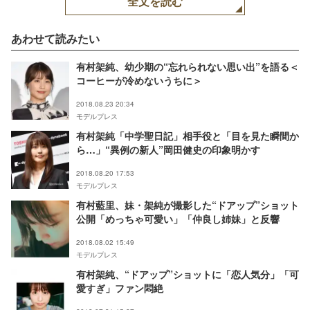
全文を読む
あわせて読みたい
有村架純、幼少期の“忘れられない思い出”を語る＜
コーヒーが冷めないうちに＞
2018.08.23 20:34
モデルプレス
有村架純「中学聖日記」相手役と「目を見た瞬間か
ら…」“異例の新人”岡田健史の印象明かす
2018.08.20 17:53
モデルプレス
有村藍里、妹・架純が撮影した“ドアップ”ショット
公開「めっちゃ可愛い」「仲良し姉妹」と反響
2018.08.02 15:49
モデルプレス
有村架純、“ドアップ”ショットに「恋人気分」「可
愛すぎ」ファン悶絶