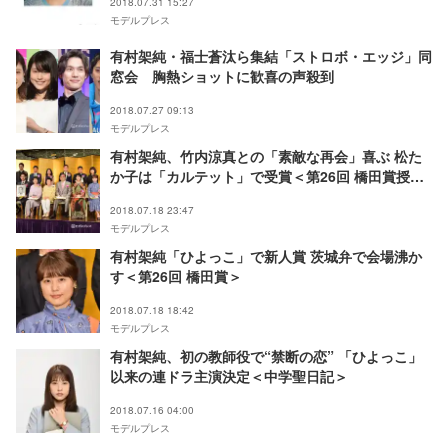
2018.07.31 15:27
モデルプレス
有村架純・福士蒼汰ら集結「ストロボ・エッジ」同
窓会 胸熱ショットに歓喜の声殺到
2018.07.27 09:13
モデルプレス
有村架純、竹内涼真との「素敵な再会」喜ぶ 松た
か子は「カルテット」で受賞＜第26回 橋田賞授賞
式＞
2018.07.18 23:47
モデルプレス
有村架純「ひよっこ」で新人賞 茨城弁で会場沸か
す＜第26回 橋田賞＞
2018.07.18 18:42
モデルプレス
有村架純、初の教師役で“禁断の恋” 「ひよっこ」
以来の連ドラ主演決定＜中学聖日記＞
2018.07.16 04:00
モデルプレス