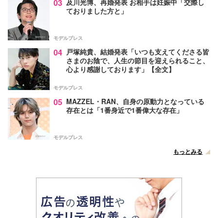
03
及川光博、再婚発表 お相手は妊娠中「交際し
ておりました方と」
モデルプレス
04
戸塚純貴、結婚発表「いつも支えてくださる皆
さまのお陰で、人生の節目を迎えられること、
心より感謝しております」【全文】
モデルプレス
05
MAZZEL・RAN、自身の原動力となっている
存在とは「1番身近で1番偉大な存在」
モデルプレス
もっとみる