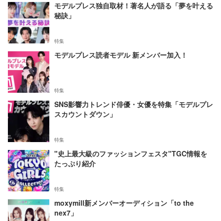
モデルプレス独自取材！著名人が語る「夢を叶える
秘訣」
特集
モデルプレス読者モデル 新メンバー加入！
特集
SNS影響力トレンド俳優・女優を特集「モデルプレ
スカウントダウン」
特集
"史上最大級のファッションフェスタ"TGC情報を
たっぷり紹介
特集
moxymill新メンバーオーディション「to the
nex7」