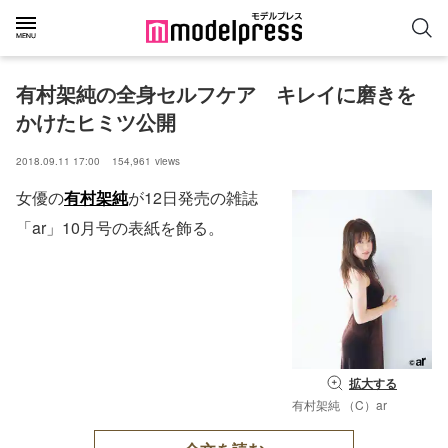
有村架純の全身セルフケア　キレイに磨きを
かけたヒミツ公開
2018.09.11 17:00
154,961
views
女優の
有村架純
が12日発売の雑誌
「ar」10月号の表紙を飾る。
拡大する
有村架純 （C）ar