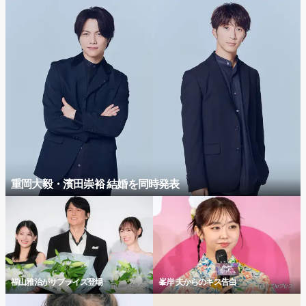
重岡大毅・濱田崇裕 結婚を同時発表
福山雅治がサプライズ登場
峯岸 夫からのキス告白