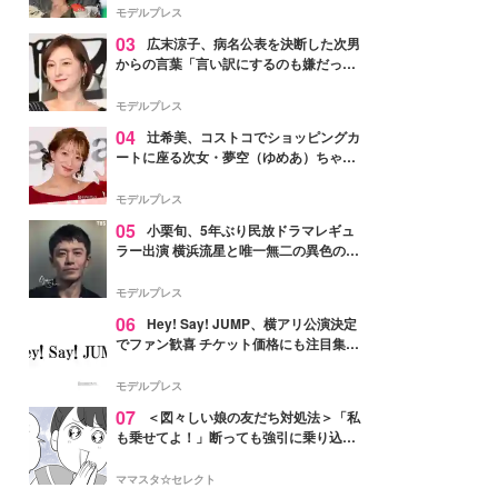
「かっこいい」と反響
モデルプレス
03
広末涼子、病名公表を決断した次男
からの言葉「言い訳にするのも嫌だっ
た」「言うべきか迷った」
モデルプレス
04
辻希美、コストコでショッピングカ
ートに座る次女・夢空（ゆめあ）ちゃん
の姿公開「乗りこなしてる感じが可愛す
ぎ」「成長を感じる」の声
モデルプレス
05
小栗旬、5年ぶり民放ドラマレギュ
ラー出演 横浜流星と唯一無二の異色のバ
ディで初共演【LOST10】
モデルプレス
06
Hey! Say! JUMP、横アリ公演決定
でファン歓喜 チケット価格にも注目集ま
る「激アツ」「平成に戻ったみたい」
モデルプレス
07
＜図々しい娘の友だち対処法＞「私
も乗せてよ！」断っても強引に乗り込ん
でくる友だち【第1話まんが】
ママスタ☆セレクト