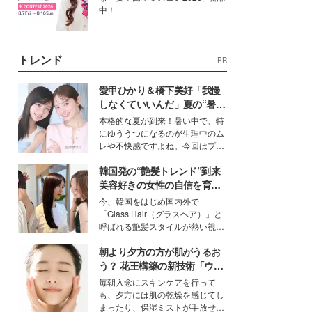
中！
トレンド
PR
愛甲ひかり＆橋下美好「我慢
しなくていいんだ」夏の“暑さ
対策”の新しい選択肢とは？
本格的な夏が到来！暑い中で、特
にゆううつになるのが生理中のム
レや不快感ですよね。今回はプラ
イベートでも仲良しで旅行好きな
韓国発の“艶髪トレンド”到来
モデル・愛甲ひかりさんと橋下美
好さんを迎えて本音で女子会トー
美容好きの女性の自信を育む
ク。猛暑のお出かけを快適に過ご
「ヘアケア事情」って？
今、韓国をはじめ国内外で
すヒントや、2人が感動した夏の
「Glass Hair（グラスヘア）」と
生理の新常識にも迫りました。
呼ばれる艶髪スタイルが熱い視線
を集めています。メイクやファッ
朝より夕方の方が肌がうるお
ションの完成度を高めるベースと
して、“髪そのものの美しさ”に改
う？ 花王構築の新技術「ウォ
めて注目する人が増えている様
ーターキャプチャリングスキ
毎朝入念にスキンケアを行って
子。今回は、そんな憧れの艶やか
ン（捕水肌）」がスキンケア
も、夕方には肌の乾燥を感じてし
な髪を日常で叶える、美容好きの
の常識を変える予感
まったり、保湿ミストが手放せな