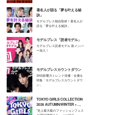
著名人が語る「夢を叶える秘
訣」
モデルプレス独自取材！著名人が
語る「夢を叶える秘訣」
モデルプレス「読者モデル」
モデルプレス読者モデル 新メンバ
ー加入！
モデルプレスカウントダウン
SNS影響力トレンド俳優・女優を
特集「モデルプレスカウントダウ
ン」
TOKYO GIRLS COLLECTION
2026 AUTUMN/WINTER × モ
デルプレス
"史上最大級のファッションフェス
タ"TGC情報をたっぷり紹介