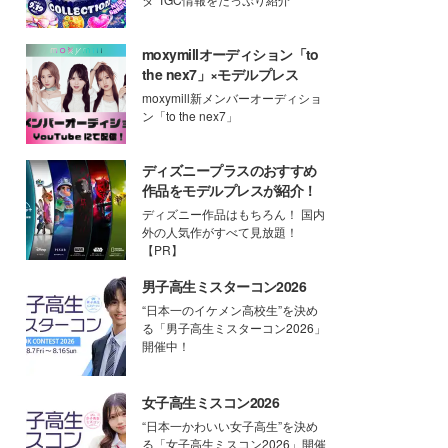
moxymillオーディション「to
the nex7」×モデルプレス
moxymill新メンバーオーディショ
ン「to the nex7」
ディズニープラスのおすすめ
作品をモデルプレスが紹介！
ディズニー作品はもちろん！ 国内
外の人気作がすべて見放題！
【PR】
男子高生ミスターコン2026
“日本一のイケメン高校生”を決め
る「男子高生ミスターコン2026」
開催中！
女子高生ミスコン2026
“日本一かわいい女子高生”を決め
る「女子高生ミスコン2026」開催