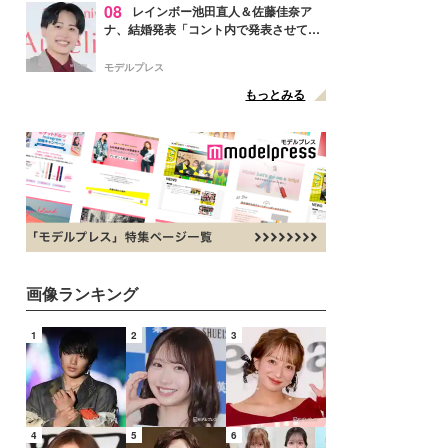
08
レインボー池田直人＆佐藤佳奈ア
ナ、結婚発表「コント内で発表させてい
ただきました」読売テレビ退社は生活拠
点変更のため
モデルプレス
もっとみる
画像ランキング
1
2
3
4
5
6