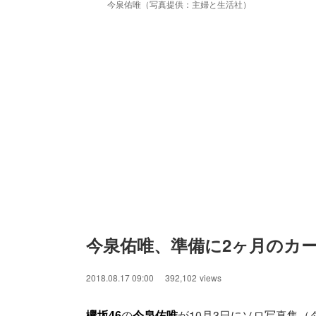
今泉佑唯（写真提供：主婦と生活社）
今泉佑唯、準備に2ヶ月のカ
2018.08.17 09:00
392,102
views
欅坂46
の
今泉佑唯
が10月3日にソロ写真集