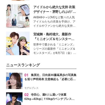
女性たちのヘアケア事情を紹介し
いという読者も多いのでは？そん
ます。
アイドルから絶大な支持 衣装
な美容の常識を大きく変える可能
性を秘めた、革新的な「Water
デザイナー・茅野しのぶの“可
Capturing Skin（ウォーターキャ
愛い”を作る美学＜「シチズン
AKB48や＝LOVEなど数々の人気
プチャリングスキン：捕水肌）」
クロスシー」インタビュー＞
アイドルたちの衣装を手掛け、ア
技術を、花王が構築した。
イドルやファンから絶大な支持を
得る、株式会社オサレカンパニー
宮城舞・島村雄大、最新作
取締役兼クリエイティブディレク
ター・茅野しのぶ。一人ひとりの
『ミニオンズ＆モンスター
個性に寄り添い、魅力を引き出す
ズ』の魅力熱弁 ハチャメチャ
世界中で愛される「ミニオンズ」
衣装作りは、多くの女性たちに勇
だけじゃない“友情と絆”に感
シリーズの最新作『ミニオンズ＆
気と自信を与え続けている。
動
モンスターズ』が8月7日（金）に
公開。モデルプレスでは、“大のミ
ニオン好き”という共通点を持つモ
ニュースランキング
デルの宮城舞と島村雄大の特別対
談をお届け！それぞれの視点か
ら、今作ならではの魅力や予想外
01
集英社、日向坂46藤嶌果歩の写真集
の感動をもたらす奥深いストーリ
を巡り声明発表 注意喚起も「必要に応じ
ーについて熱く語り合ってもらっ
て法的措置を含む対応を検討」
た。
モデルプレス
02
寺田心、週6ジム通いで体重
62kg→82kgに 110kgのベンチプレス持
ち上げる姿披露「胸板の厚みすごい」