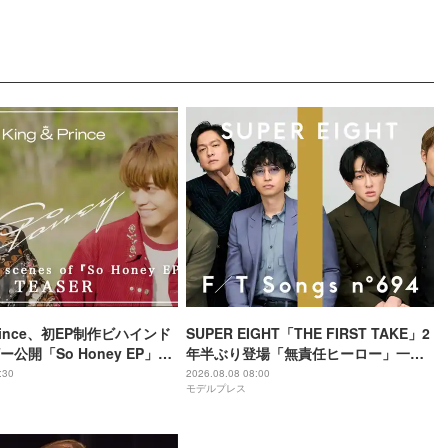
 Prince、初EP制作ビハインド
SUPER EIGHT「THE FIRST TAKE」2
公開「So Honey EP」初
年半ぶり登場「無責任ヒーロー」一発
収録
撮り 令和8年8月8日公開・THEイナズ
:30
2026.08.08 08:00
モデルプレス
マ戦隊と特別パフォーマンス