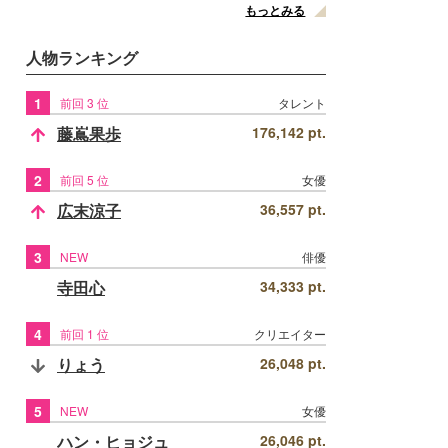
もっとみる
人物ランキング
1
前回 3 位
タレント
藤嶌果歩
176,142 pt.
2
前回 5 位
女優
広末涼子
36,557 pt.
3
NEW
俳優
寺田心
34,333 pt.
4
前回 1 位
クリエイター
りょう
26,048 pt.
5
NEW
女優
ハン・ヒョジュ
26,046 pt.