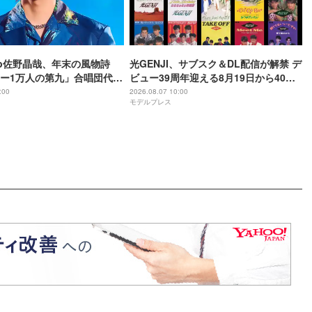
oup佐野晶哉、年末の風物詩
光GENJI、サブスク＆DL配信が解禁 デ
ー1万人の第九」合唱団代表
ビュー39周年迎える8月19日から40周
か月のレッスン経て本番に臨
年まで1年かけてリリース当時の日付に
:00
2026.08.07 10:00
モデルプレス
順次配信予定