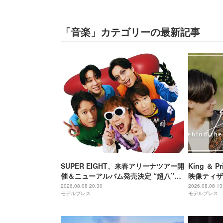
「音楽」カテゴリーの最新記事
SUPER EIGHT、来春アリーナツアー開
King ＆
催＆ニューアルバム発売決定 “超八”の
映像ティザー
日にサプライズ発表
回限定盤B
2026.08.08 20:30
2026.08.08 13
モデルプレス
モデルプレス