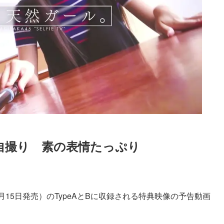
で自撮り　素の表情たっぷり
Loaded
:
52.23%
月15日発売）のTypeAとBに収録される特典映像の予告動画