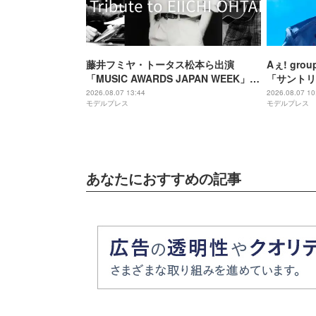
藤井フミヤ・トータス松本ら出演
Aぇ! gr
「MUSIC AWARDS JAPAN WEEK」人
「サントリ
気2公演、Leminoで配信決定
に就任 3
2026.08.07 13:44
2026.08.07 10
モデルプレス
モデルプレス
む
あなたにおすすめの記事