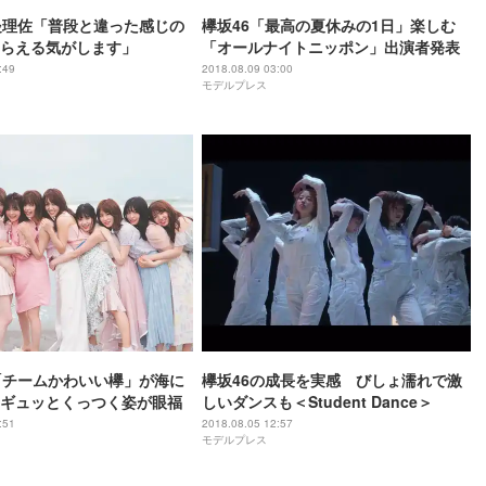
邉理佐「普段と違った感じの
欅坂46「最高の夏休みの1日」楽しむ
らえる気がします」
「オールナイトニッポン」出演者発表
:49
2018.08.09 03:00
モデルプレス
「チームかわいい欅」が海に
欅坂46の成長を実感 びしょ濡れで激
ギュッとくっつく姿が眼福
しいダンスも＜Student Dance＞
:51
2018.08.05 12:57
モデルプレス