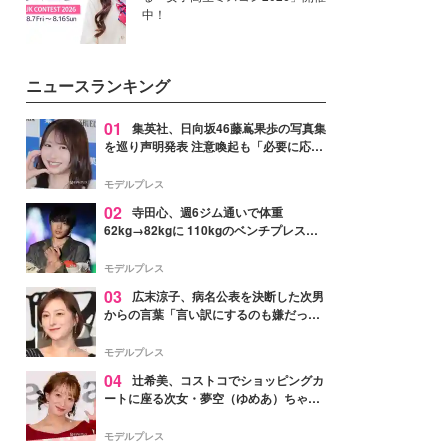
中！
ニュースランキング
01
集英社、日向坂46藤嶌果歩の写真集
を巡り声明発表 注意喚起も「必要に応じ
て法的措置を含む対応を検討」
モデルプレス
02
寺田心、週6ジム通いで体重
62kg→82kgに 110kgのベンチプレス持
ち上げる姿披露「胸板の厚みすごい」
「かっこいい」と反響
モデルプレス
03
広末涼子、病名公表を決断した次男
からの言葉「言い訳にするのも嫌だっ
た」「言うべきか迷った」
モデルプレス
04
辻希美、コストコでショッピングカ
ートに座る次女・夢空（ゆめあ）ちゃん
の姿公開「乗りこなしてる感じが可愛す
ぎ」「成長を感じる」の声
モデルプレス