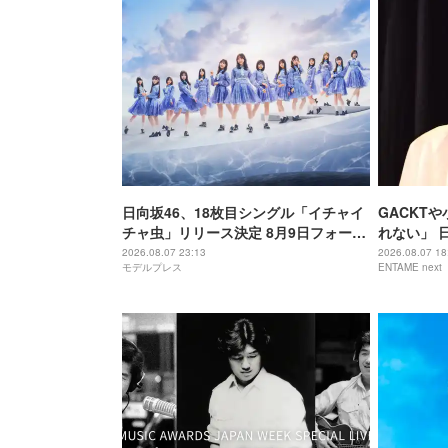
日向坂46、18枚目シングル「イチャイ
GACKT
チャ虫」リリース決定 8月9日フォーメ
れない」 
ーション発表へ
増えている
2026.08.07 23:13
2026.08.07 18
モデルプレス
ENTAME next