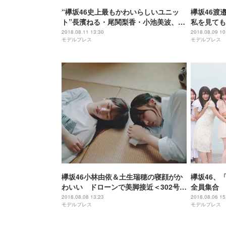
“欅坂46史上最もかわいらしいユニッ
欅坂46渡
ト”長濱ねる・尾関梨香・小池美波、別
私を見ても
格の輝き放つ＜音楽室に片想い＞
2018.08.11 13:30
2018.08.09 10
モデルプレス
モデルプレス
欅坂46小林由依＆土生瑞穂の寝顔がか
欅坂46、
わいい ドローンで美脚接近＜302号室
全員集合 
＞
2018.08.08 13:23
2018.08.06 15
モデルプレス
モデルプレス