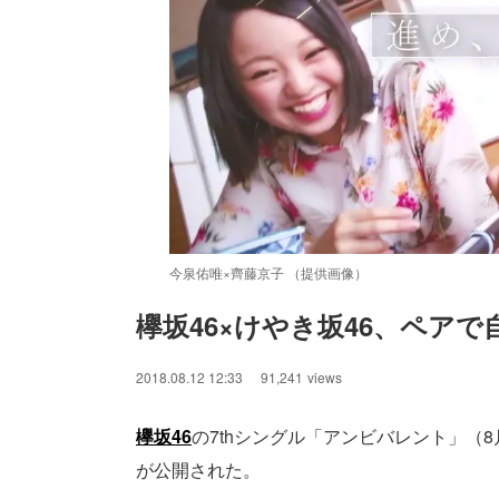
今泉佑唯×齊藤京子 （提供画像）
欅坂46×けやき坂46、ペア
/
Unmute
2018.08.12 12:33
91,241
views
欅坂46
の7thシングル「アンビバレント」（8
が公開された。