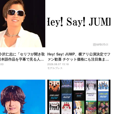
や小沢仁志に「セリフが聞き取
Hey! Say! JUMP、横アリ公演決定でフ
日本語作品を字幕で見る人が
ァン歓喜 チケット価格にも注目集まる
背景
「激アツ」「平成に戻ったみたい」
:03
2026.08.07 15:18
モデルプレス