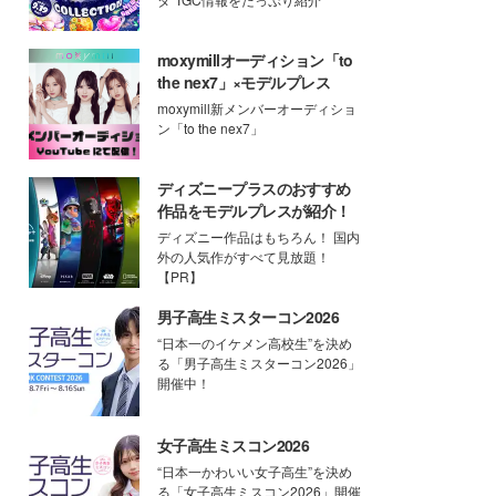
moxymillオーディション「to
the nex7」×モデルプレス
moxymill新メンバーオーディショ
ン「to the nex7」
ディズニープラスのおすすめ
作品をモデルプレスが紹介！
ディズニー作品はもちろん！ 国内
外の人気作がすべて見放題！
【PR】
男子高生ミスターコン2026
“日本一のイケメン高校生”を決め
る「男子高生ミスターコン2026」
開催中！
女子高生ミスコン2026
“日本一かわいい女子高生”を決め
る「女子高生ミスコン2026」開催