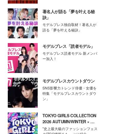
著名人が語る「夢を叶える秘
訣」
モデルプレス独自取材！著名人が
語る「夢を叶える秘訣」
モデルプレス「読者モデル」
モデルプレス読者モデル 新メンバ
ー加入！
モデルプレスカウントダウン
SNS影響力トレンド俳優・女優を
特集「モデルプレスカウントダウ
ン」
TOKYO GIRLS COLLECTION
2026 AUTUMN/WINTER × モ
デルプレス
"史上最大級のファッションフェス
タ"TGC情報をたっぷり紹介