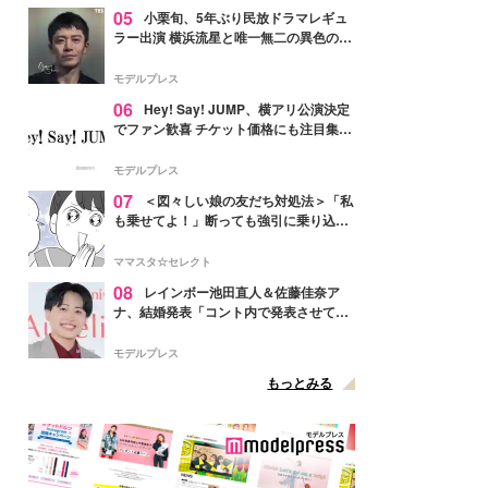
05
小栗旬、5年ぶり民放ドラマレギュ
ラー出演 横浜流星と唯一無二の異色のバ
ディで初共演【LOST10】
モデルプレス
06
Hey! Say! JUMP、横アリ公演決定
でファン歓喜 チケット価格にも注目集ま
る「激アツ」「平成に戻ったみたい」
モデルプレス
07
＜図々しい娘の友だち対処法＞「私
も乗せてよ！」断っても強引に乗り込ん
でくる友だち【第1話まんが】
ママスタ☆セレクト
08
レインボー池田直人＆佐藤佳奈ア
ナ、結婚発表「コント内で発表させてい
ただきました」読売テレビ退社は生活拠
点変更のため
モデルプレス
もっとみる