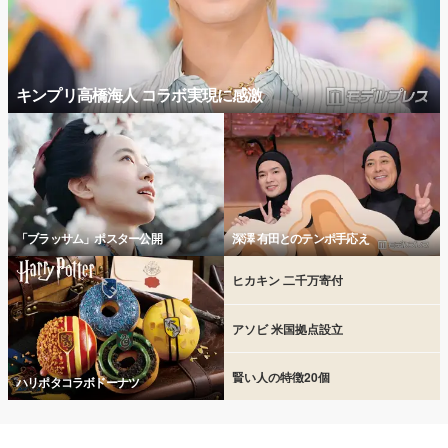
キンプリ高橋海人 コラボ実現に感激
「ブラッサム」ポスター公開
深澤 有田とのテンポ手応え
ヒカキン 二千万寄付
アソビ 米国拠点設立
賢い人の特徴20個
ハリポタコラボドーナツ