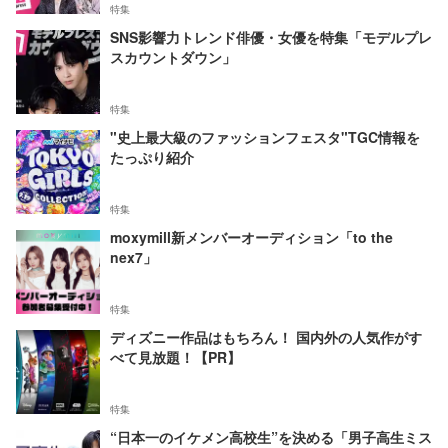
特集
SNS影響力トレンド俳優・女優を特集「モデルプレ
スカウントダウン」
特集
"史上最大級のファッションフェスタ"TGC情報を
たっぷり紹介
特集
moxymill新メンバーオーディション「to the
nex7」
特集
ディズニー作品はもちろん！ 国内外の人気作がす
べて見放題！【PR】
特集
“日本一のイケメン高校生”を決める「男子高生ミス