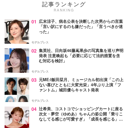
記事ランキング
RANKING
01
広末涼子、病名公表を決断した次男からの言葉
「言い訳にするのも嫌だった」「言うべきか迷
った」
モデルプレス
02
集英社、日向坂46藤嶌果歩の写真集を巡り声明
発表 注意喚起も「必要に応じて法的措置を含
む対応を検討」
モデルプレス
03
元ME:I飯田栞月、ミュージカル初出演「この上
ない喜びとともに大変光栄」4年ぶり上演「フ
ァントム」城田優らキャスト発表
モデルプレス
04
辻希美、コストコでショッピングカートに座る
次女・夢空（ゆめあ）ちゃんの姿公開「乗りこ
なしてる感じが可愛すぎ」「成長を感じる」の
声