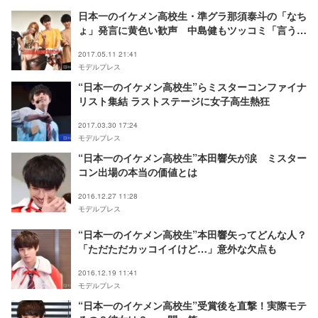
日本一のイケメン高校生・準グラ那須泰斗の「なち
ょ」発言に黄色い歓声 中島健もツッコミ「言うん
かい！」
2017.05.11 21:41
モデルプレス
“日本一のイケメン高校生”らミスターコンファイナ
リスト集結 ラストステージに女子高生熱狂
2017.03.30 17:24
モデルプレス
“日本一のイケメン高校生”本田響矢が涙 ミスター
コン出場の本当の価値とは
2016.12.27 11:28
モデルプレス
“日本一のイケメン高校生”本田響矢ってどんな人？
「ただただカッコイイけど…」意外な欠点も
2016.12.19 11:41
モデルプレス
“日本一のイケメン高校生”受賞後を直撃！実際モテ