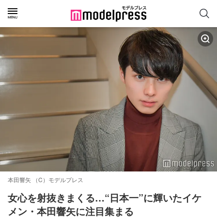
本田響矢 （C）モデルプレス
女心を射抜きまくる…“日本一”に輝いたイケ
メン・本田響矢に注目集まる