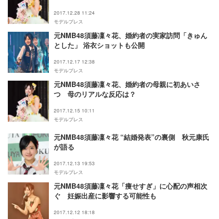
2017.12.28 11:24
モデルプレス
元NMB48須藤凜々花、婚約者の実家訪問「きゅん
とした」 浴衣ショットも公開
2017.12.17 12:38
モデルプレス
元NMB48須藤凜々花、婚約者の母親に初あいさ
つ 母のリアルな反応は？
2017.12.15 10:11
モデルプレス
元NMB48須藤凜々花 “結婚発表”の裏側 秋元康氏
が語る
2017.12.13 19:53
モデルプレス
元NMB48須藤凜々花「痩せすぎ」に心配の声相次
ぐ 妊娠出産に影響する可能性も
2017.12.12 18:18