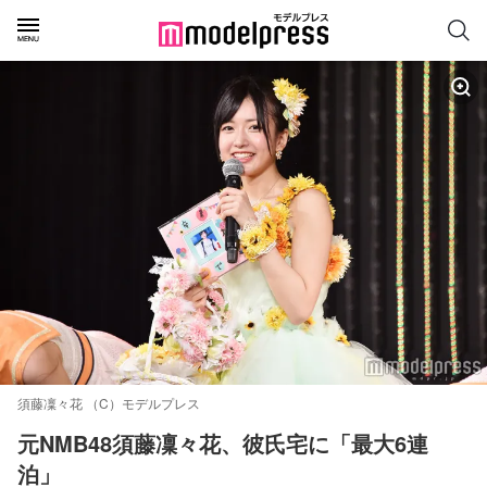
須藤凜々花 （C）モデルプレス
元NMB48須藤凜々花、彼氏宅に「最大6連
泊」