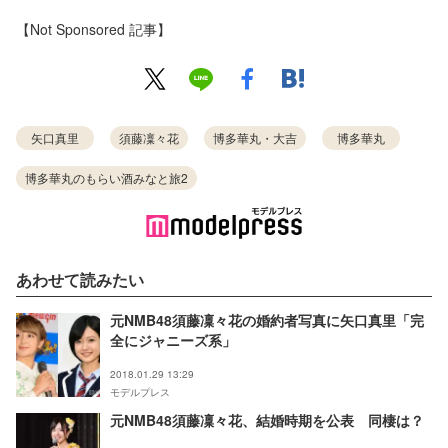
【Not Sponsored 記事】
矢口真里
須藤凜々花
博多華丸・大吉
博多華丸
博多華丸のもらい酒みなと旅2
あわせて読みたい
元NMB48須藤凜々花の婚約者写真に矢口真里「完
全にジャニーズ系」
2018.01.29 13:29
モデルプレス
元NMB48須藤凜々花、結婚時期を公表 同棲は？