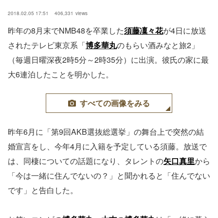
2018.02.05 17:51
406,331
views
昨年の8月末でNMB48を卒業した
須藤凜々花
が4日に放送
されたテレビ東京系「
博多華丸
のもらい酒みなと旅2」
（毎週日曜深夜2時5分～2時35分）に出演。彼氏の家に最
大6連泊したことを明かした。
すべての画像をみる
昨年6月に「第9回AKB選抜総選挙」の舞台上で突然の結
婚宣言をし、今年4月に入籍を予定している須藤。放送で
は、同棲についての話題になり、タレントの
矢口真里
から
「今は一緒に住んでないの？」と聞かれると「住んでない
です」と告白した。