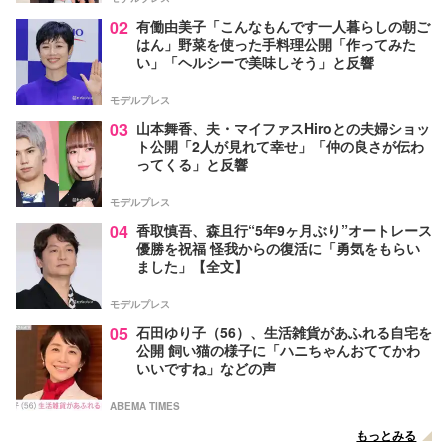
02
有働由美子「こんなもんです一人暮らしの朝ご
はん」野菜を使った手料理公開「作ってみた
い」「ヘルシーで美味しそう」と反響
モデルプレス
03
山本舞香、夫・マイファスHiroとの夫婦ショッ
ト公開「2人が見れて幸せ」「仲の良さが伝わ
ってくる」と反響
モデルプレス
04
香取慎吾、森且行“5年9ヶ月ぶり”オートレース
優勝を祝福 怪我からの復活に「勇気をもらい
ました」【全文】
モデルプレス
05
石田ゆり子（56）、生活雑貨があふれる自宅を
公開 飼い猫の様子に「ハニちゃんおててかわ
いいですね」などの声
ABEMA TIMES
もっとみる