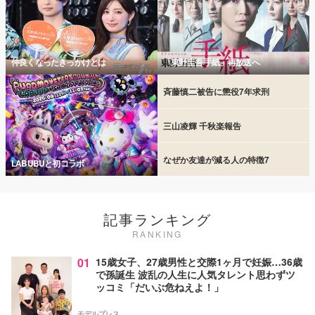
仲良くなったきっかけとは
「東野圭吾 手紙」再放送へ
斉藤慎二被告に懲役7年求刑
三山凌輝 千秋楽報告
なぜか友達が減る人の特徴7
LABUBUと初コラボ
記事ランキング
RANKING
01
15歳女子、27歳男性と交際1ヶ月で妊娠…36歳
で孫誕生 波乱の人生に人気タレント思わずツ
ッコミ「だいぶ危ねえよ！」
モデルプレス