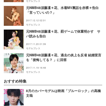
モデルプレス
元NMB48須藤凜々花、水着MV裏話を赤裸々告白
「言っていいの？」
2017.12.12 02:01
モデルプレス
元NMB48須藤凜々花、罰ゲームで体重明かす サ
バ読みも告白
2017.11.20 01:39
モデルプレス
元NMB48須藤凜々花、過去の炎上を反省 結婚宣言
を「後悔してる？ 」に回答
2017.11.19 16:48
モデルプレス
おすすめ特集
8月のカバーモデルは映画「ブルーロック」の高橋
文哉