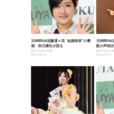
元NMB48須藤凜々花 “結婚発表”の裏
元NMB4
側 秋元康氏が語る
配の声相次
能性も
2017.12.13 19:53
2017.12.12 18
モデルプレス
モデルプレス