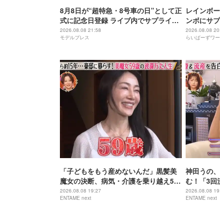
8月8日が“超特急・8号車の日”として正
レインボー
式に記念日登録 ライブ内でサプライズ
ンボにサプ
発表
2026.08.08 21:58
2026.08.08 20
モデルプレス
らいばーずワー
「子どもをもう産めないんだ」黒髪美
神田うの、
魔女の決断、病気・介護を乗り越え56
む！「3回
歳で“おばあちゃん”に
身の過去を
2026.08.08 19:27
2026.08.08 19
ENTAME next
ENTAME next