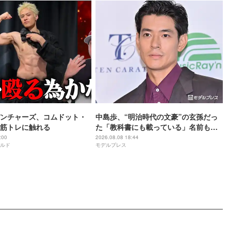
ンチャーズ、コムドット・
中島歩、“明治時代の文豪”の玄孫だっ
筋トレに触れる
た「教科書にも載っている」名前も先
祖に由来
:00
2026.08.08 18:44
ルド
モデルプレス