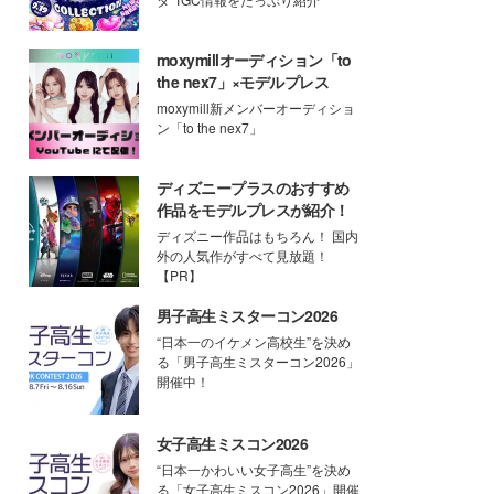
moxymillオーディション「to
the nex7」×モデルプレス
moxymill新メンバーオーディショ
ン「to the nex7」
ディズニープラスのおすすめ
作品をモデルプレスが紹介！
ディズニー作品はもちろん！ 国内
外の人気作がすべて見放題！
【PR】
男子高生ミスターコン2026
“日本一のイケメン高校生”を決め
る「男子高生ミスターコン2026」
開催中！
女子高生ミスコン2026
“日本一かわいい女子高生”を決め
る「女子高生ミスコン2026」開催