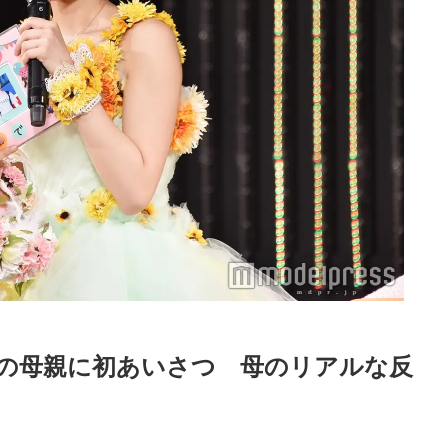
者の母親に初あいさつ　母のリアルな反
Loaded
:
52.23%