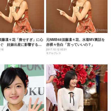
8須藤凜々花「痩せすぎ」に心
元NMB48須藤凜々花、水着MV裏話を
ぐ 妊娠出産に影響する可
赤裸々告白「言っていいの？」
:18
2017.12.12 02:01
モデルプレス