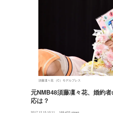
須藤凜々花 （C）モデルプレス
元NMB48須藤凜々花、婚約
応は？
/
Unmute
2017.12.15 10:11
169,433
views