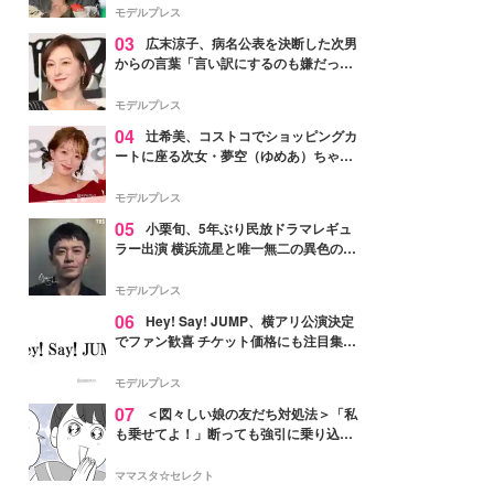
「かっこいい」と反響
モデルプレス
03
広末涼子、病名公表を決断した次男
からの言葉「言い訳にするのも嫌だっ
た」「言うべきか迷った」
モデルプレス
04
辻希美、コストコでショッピングカ
ートに座る次女・夢空（ゆめあ）ちゃん
の姿公開「乗りこなしてる感じが可愛す
ぎ」「成長を感じる」の声
モデルプレス
05
小栗旬、5年ぶり民放ドラマレギュ
ラー出演 横浜流星と唯一無二の異色のバ
ディで初共演【LOST10】
モデルプレス
06
Hey! Say! JUMP、横アリ公演決定
でファン歓喜 チケット価格にも注目集ま
る「激アツ」「平成に戻ったみたい」
モデルプレス
07
＜図々しい娘の友だち対処法＞「私
も乗せてよ！」断っても強引に乗り込ん
でくる友だち【第1話まんが】
ママスタ☆セレクト