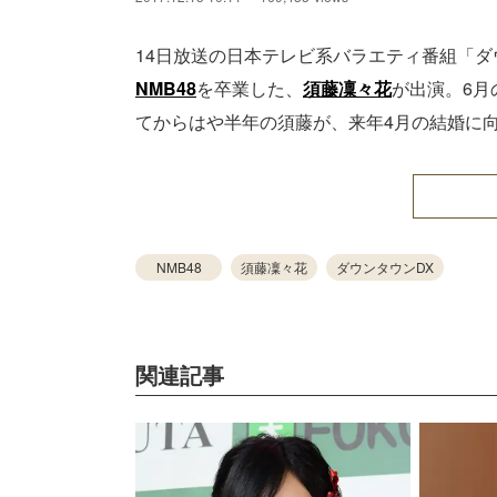
14日放送の日本テレビ系バラエティ番組「ダウ
NMB48
を卒業した、
須藤凜々花
が出演。6月
てからはや半年の須藤が、来年4月の結婚に
NMB48
須藤凜々花
ダウンタウンDX
関連記事