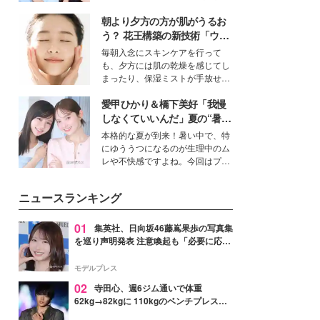
女性たちのヘアケア事情を紹介し
公開。モデルプレスでは、“大のミ
ます。
朝より夕方の方が肌がうるお
ニオン好き”という共通点を持つモ
デルの宮城舞と島村雄大の特別対
う？ 花王構築の新技術「ウォ
談をお届け！それぞれの視点か
ーターキャプチャリングスキ
毎朝入念にスキンケアを行って
ら、今作ならではの魅力や予想外
ン（捕水肌）」がスキンケア
も、夕方には肌の乾燥を感じてし
の感動をもたらす奥深いストーリ
の常識を変える予感
まったり、保湿ミストが手放せな
ーについて熱く語り合ってもらっ
いという読者も多いのでは？そん
た。
愛甲ひかり＆橋下美好「我慢
な美容の常識を大きく変える可能
性を秘めた、革新的な「Water
しなくていいんだ」夏の“暑さ
Capturing Skin（ウォーターキャ
対策”の新しい選択肢とは？
本格的な夏が到来！暑い中で、特
プチャリングスキン：捕水肌）」
にゆううつになるのが生理中のム
技術を、花王が構築した。
レや不快感ですよね。今回はプラ
イベートでも仲良しで旅行好きな
モデル・愛甲ひかりさんと橋下美
ニュースランキング
好さんを迎えて本音で女子会トー
ク。猛暑のお出かけを快適に過ご
すヒントや、2人が感動した夏の
01
集英社、日向坂46藤嶌果歩の写真集
生理の新常識にも迫りました。
を巡り声明発表 注意喚起も「必要に応じ
て法的措置を含む対応を検討」
モデルプレス
02
寺田心、週6ジム通いで体重
62kg→82kgに 110kgのベンチプレス持
ち上げる姿披露「胸板の厚みすごい」