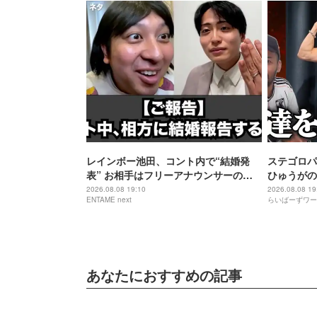
レインボー池田、コント内で“結婚発
ステゴロパ
表” お相手はフリーアナウンサーの佐
ひゅうがの
藤佳奈
2026.08.08 19:10
2026.08.08 19
ENTAME next
らいばーずワー
あなたにおすすめの記事