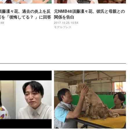
8須藤凜々花、過去の炎上を反
元NMB48須藤凜々花、彼氏と母親との
言を「後悔してる？ 」に回答
関係を告白
:48
2017.10.25 10:54
モデルプレス