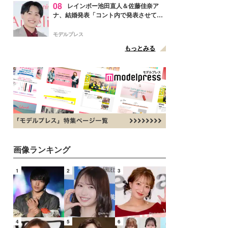
08
レインボー池田直人＆佐藤佳奈ア
ナ、結婚発表「コント内で発表させてい
ただきました」読売テレビ退社は生活拠
点変更のため
モデルプレス
もっとみる
画像ランキング
1
2
3
4
5
6