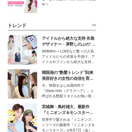
中！
トレンド
PR
アイドルから絶大な支持 衣装
デザイナー・茅野しのぶの“可
愛い”を作る美学＜「シチズン
AKB48や＝LOVEなど数々の人気
クロスシー」インタビュー＞
アイドルたちの衣装を手掛け、ア
イドルやファンから絶大な支持を
得る、株式会社オサレカンパニー
韓国発の“艶髪トレンド”到来
取締役兼クリエイティブディレク
ター・茅野しのぶ。一人ひとりの
美容好きの女性の自信を育む
個性に寄り添い、魅力を引き出す
「ヘアケア事情」って？
今、韓国をはじめ国内外で
衣装作りは、多くの女性たちに勇
「Glass Hair（グラスヘア）」と
気と自信を与え続けている。
呼ばれる艶髪スタイルが熱い視線
を集めています。メイクやファッ
宮城舞・島村雄大、最新作
ションの完成度を高めるベースと
して、“髪そのものの美しさ”に改
『ミニオンズ＆モンスター
めて注目する人が増えている様
ズ』の魅力熱弁 ハチャメチャ
世界中で愛される「ミニオンズ」
子。今回は、そんな憧れの艶やか
だけじゃない“友情と絆”に感
シリーズの最新作『ミニオンズ＆
な髪を日常で叶える、美容好きの
動
モンスターズ』が8月7日（金）に