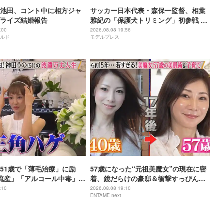
池田、コント中に相方ジャ
サッカー日本代表・森保一監督、相葉
ライズ結婚報告
雅紀の「保護犬トリミング」初参戦 ド
リームチームで心込めて挑む【24時間
:00
2026.08.08 19:56
ルド
モデルプレス
テレビ49】
51歳で「薄毛治療」に励
57歳になった“元祖美魔女”の現在に密
流産」「アルコール中毒」自
着、鏡だらけの豪邸＆衝撃すっぴん姿
赤裸々告白
を披露
:10
2026.08.08 19:10
ENTAME next