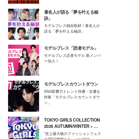
著名人が語る「夢を叶える秘
訣」
モデルプレス独自取材！著名人が
語る「夢を叶える秘訣」
モデルプレス「読者モデル」
モデルプレス読者モデル 新メンバ
ー加入！
モデルプレスカウントダウン
SNS影響力トレンド俳優・女優を
特集「モデルプレスカウントダウ
ン」
TOKYO GIRLS COLLECTION
2026 AUTUMN/WINTER × モ
デルプレス
"史上最大級のファッションフェス
タ"TGC情報をたっぷり紹介