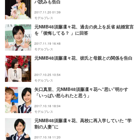
バ読みも告白
2017.11.20 01:39
モデルプレス
元NMB48須藤凜々花、過去の炎上を反省 結婚宣言
を「後悔してる？ 」に回答
2017.11.19 16:48
モデルプレス
元NMB48須藤凜々花、彼氏と母親との関係を告白
2017.10.25 10:54
モデルプレス
矢口真里、元NMB48須藤凜々花へ“思い”明かす
「いっぱい怒られたと思う」
2017.10.18 18:04
モデルプレス
元NMB48須藤凜々花、高校に再入学していた “学
割の人妻”に
2017.10.18 11:20