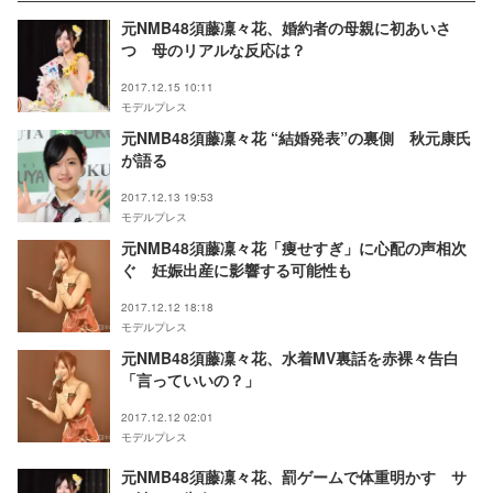
元NMB48須藤凜々花、婚約者の母親に初あいさ
つ 母のリアルな反応は？
2017.12.15 10:11
モデルプレス
元NMB48須藤凜々花 “結婚発表”の裏側 秋元康氏
が語る
2017.12.13 19:53
モデルプレス
元NMB48須藤凜々花「痩せすぎ」に心配の声相次
ぐ 妊娠出産に影響する可能性も
2017.12.12 18:18
モデルプレス
元NMB48須藤凜々花、水着MV裏話を赤裸々告白
「言っていいの？」
2017.12.12 02:01
モデルプレス
元NMB48須藤凜々花、罰ゲームで体重明かす サ