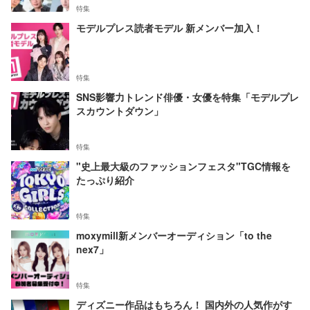
特集
モデルプレス読者モデル 新メンバー加入！
特集
SNS影響力トレンド俳優・女優を特集「モデルプレ
スカウントダウン」
特集
"史上最大級のファッションフェスタ"TGC情報を
たっぷり紹介
特集
moxymill新メンバーオーディション「to the
nex7」
特集
ディズニー作品はもちろん！ 国内外の人気作がす