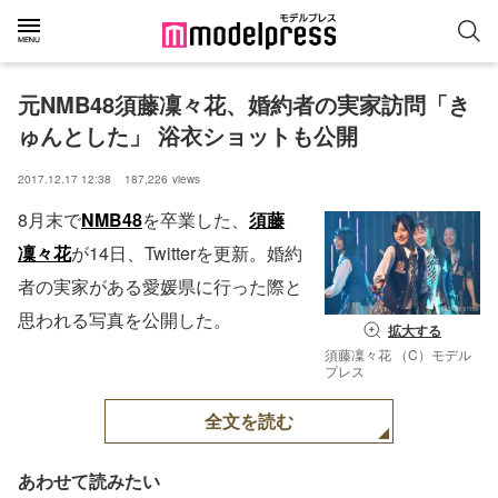
元NMB48須藤凜々花、婚約者の実家訪問「き
ゅんとした」 浴衣ショットも公開
2017.12.17 12:38
187,226
views
8月末で
NMB48
を卒業した、
須藤
凜々花
が14日、Twitterを更新。婚約
者の実家がある愛媛県に行った際と
思われる写真を公開した。
拡大する
須藤凜々花 （C）モデル
プレス
全文を読む
あわせて読みたい