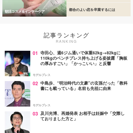
都合のよい恋を卒業するには
朝活コスメ＆インナーケア
記事ランキング
RANKING
01
寺田心、週6ジム通いで体重62kg→82kgに
110kgのベンチプレス持ち上げる姿披露「胸板
の厚みすごい」「かっこいい」と反響
モデルプレス
02
中島歩、“明治時代の文豪”の玄孫だった「教科
書にも載っている」名前も先祖に由来
モデルプレス
03
及川光博、再婚発表 お相手は妊娠中「交際し
ておりました方と」