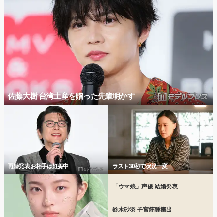
佐藤大樹 台湾土産を贈った先輩明かす
再婚発表 お相手は妊娠中
ラスト30秒で状況一変
「ウマ娘」声優 結婚発表
鈴木砂羽 子宮筋腫摘出