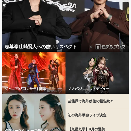
志尊淳 山崎賢人への熱いリスペクト
ジュニア9人コンサート開幕
ノノガ2人ユニットデビュー
芸能界で海外移住の報告続々
初の海外単独ライブ決定
【九星気学】8月の運勢
グラマーツインハーフ作り方