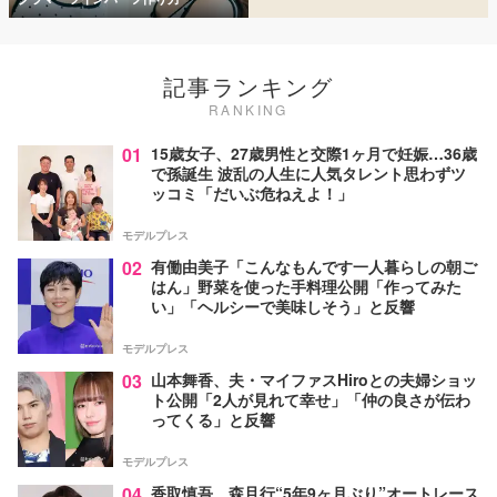
記事ランキング
RANKING
01
15歳女子、27歳男性と交際1ヶ月で妊娠…36歳
で孫誕生 波乱の人生に人気タレント思わずツ
ッコミ「だいぶ危ねえよ！」
モデルプレス
02
有働由美子「こんなもんです一人暮らしの朝ご
はん」野菜を使った手料理公開「作ってみた
い」「ヘルシーで美味しそう」と反響
モデルプレス
03
山本舞香、夫・マイファスHiroとの夫婦ショッ
ト公開「2人が見れて幸せ」「仲の良さが伝わ
ってくる」と反響
モデルプレス
04
香取慎吾、森且行“5年9ヶ月ぶり”オートレース