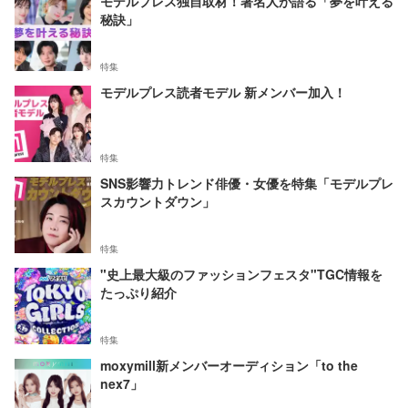
モデルプレス独自取材！著名人が語る「夢を叶える
秘訣」
特集
モデルプレス読者モデル 新メンバー加入！
特集
SNS影響力トレンド俳優・女優を特集「モデルプレ
スカウントダウン」
特集
"史上最大級のファッションフェスタ"TGC情報を
たっぷり紹介
特集
moxymill新メンバーオーディション「to the
nex7」