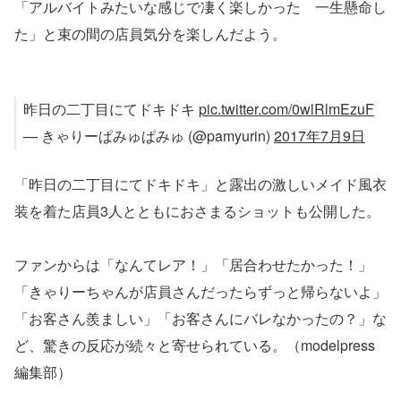
「アルバイトみたいな感じで凄く楽しかった 一生懸命し
た」と束の間の店員気分を楽しんだよう。
昨日の二丁目にてドキドキ
pic.twitter.com/0wlRlmEzuF
— きゃりーぱみゅぱみゅ (@pamyurin)
2017年7月9日
「昨日の二丁目にてドキドキ」と露出の激しいメイド風衣
装を着た店員3人とともにおさまるショットも公開した。
ファンからは「なんてレア！」「居合わせたかった！」
「きゃりーちゃんが店員さんだったらずっと帰らないよ」
「お客さん羨ましい」「お客さんにバレなかったの？」な
ど、驚きの反応が続々と寄せられている。（modelpress
編集部）