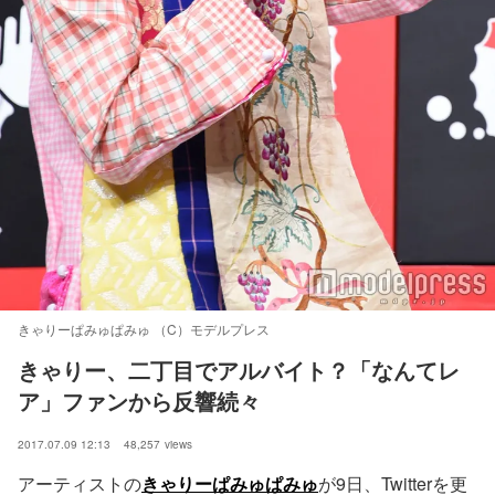
きゃりーぱみゅぱみゅ （C）モデルプレス
きゃりー、二丁目でアルバイト？「なんてレ
ア」ファンから反響続々
2017.07.09 12:13
48,257
views
アーティストの
きゃりーぱみゅぱみゅ
が9日、Twitterを更