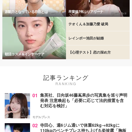
原動力となっている存在とは
卒業後7年ぶりアリーナ
テオくん＆加藤乃愛 破局
レインボー池田が結婚
【心理テスト】恋の深め方
朝活コスメ＆インナーケア
記事ランキング
RANKING
01
集英社、日向坂46藤嶌果歩の写真集を巡り声明
発表 注意喚起も「必要に応じて法的措置を含
む対応を検討」
モデルプレス
02
寺田心、週6ジム通いで体重62kg→82kgに
110kgのベンチプレス持ち上げる姿披露「胸板