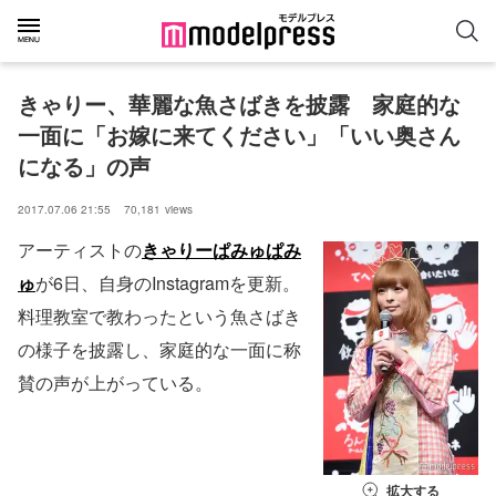
きゃりー、華麗な魚さばきを披露　家庭的な
一面に「お嫁に来てください」「いい奥さん
になる」の声
2017.07.06 21:55
70,181
views
アーティストの
きゃりーぱみゅぱみ
ゅ
が6日、自身のInstagramを更新。
料理教室で教わったという魚さばき
の様子を披露し、家庭的な一面に称
賛の声が上がっている。
拡大する