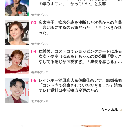
の厚みすごい」「かっこいい」と反響
モデルプレス
03
広末涼子、病名公表を決断した次男からの言葉
「言い訳にするのも嫌だった」「言うべきか迷
った」
モデルプレス
04
辻希美、コストコでショッピングカートに座る
次女・夢空（ゆめあ）ちゃんの姿公開「乗りこ
なしてる感じが可愛すぎ」「成長を感じる」の
声
モデルプレス
05
レインボー池田直人＆佐藤佳奈アナ、結婚発表
「コント内で発表させていただきました」読売
テレビ退社は生活拠点変更のため
モデルプレス
もっとみる