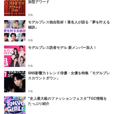
加型アワード
特集
モデルプレス独自取材！著名人が語る「夢を叶える
秘訣」
特集
モデルプレス読者モデル 新メンバー加入！
特集
SNS影響力トレンド俳優・女優を特集「モデルプレ
スカウントダウン」
特集
"史上最大級のファッションフェスタ"TGC情報を
たっぷり紹介