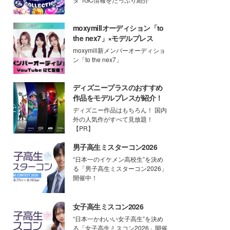
moxymillオーディション「to
the nex7」×モデルプレス
moxymill新メンバーオーディショ
ン「to the nex7」
ディズニープラスのおすすめ
作品をモデルプレスが紹介！
ディズニー作品はもちろん！ 国内
外の人気作がすべて見放題！
【PR】
男子高生ミスターコン2026
“日本一のイケメン高校生”を決め
る「男子高生ミスターコン2026」
開催中！
女子高生ミスコン2026
“日本一かわいい女子高生”を決め
る「女子高生ミスコン2026」開催