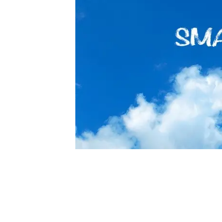
/
Unmute