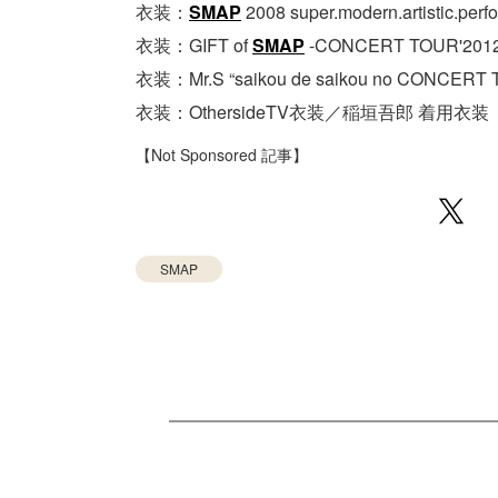
衣装：
SMAP
2008 super.modern.artistic
衣装：GIFT of
SMAP
-CONCERT TOUR'2
衣装：Mr.S “saikou de saikou no CON
衣装：OthersideTV衣装／稲垣吾郎 着用衣装
【Not Sponsored 記事】
SMAP