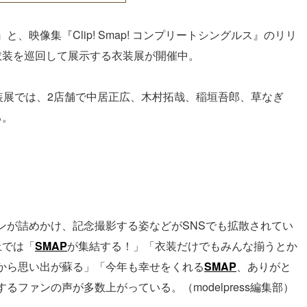
S』と、映像集『Clip! Smap! コンプリートシングルス』のリリ
衣装を巡回して展示する衣装展が開催中。
装展では、2店舗で中居正広、木村拓哉、稲垣吾郎、草なぎ
る。
ンが詰めかけ、記念撮影する姿などがSNSでも拡散されてい
上では「
SMAP
が集結する！」「衣装だけでもみんな揃うとか
から思い出が蘇る」「今年も幸せをくれる
SMAP
、ありがと
ファンの声が多数上がっている。（modelpress編集部）