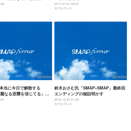
:46
2017.01.01 03:41
モデルプレス
は本当に今日で解散する
鈴木おさむ氏「SMAP×SMAP」最終回
麗なる逆襲を信じてる」
エンディングの秘話明かす
たくない」SMAP最後の
:24
2016.12.30 21:25
モデルプレス
の思いは…