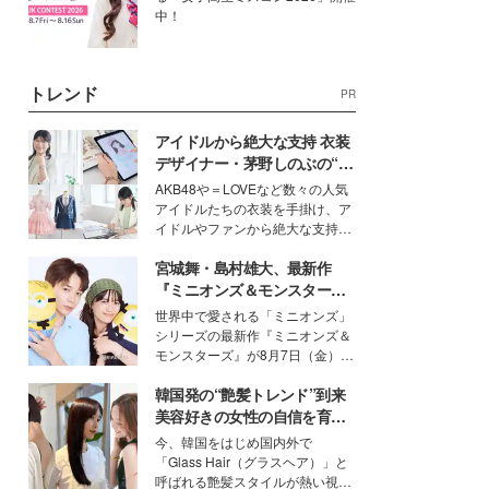
中！
トレンド
PR
アイドルから絶大な支持 衣装
デザイナー・茅野しのぶの“可
愛い”を作る美学＜「シチズン
AKB48や＝LOVEなど数々の人気
クロスシー」インタビュー＞
アイドルたちの衣装を手掛け、ア
イドルやファンから絶大な支持を
得る、株式会社オサレカンパニー
宮城舞・島村雄大、最新作
取締役兼クリエイティブディレク
ター・茅野しのぶ。一人ひとりの
『ミニオンズ＆モンスター
個性に寄り添い、魅力を引き出す
ズ』の魅力熱弁 ハチャメチャ
世界中で愛される「ミニオンズ」
衣装作りは、多くの女性たちに勇
だけじゃない“友情と絆”に感
シリーズの最新作『ミニオンズ＆
気と自信を与え続けている。
動
モンスターズ』が8月7日（金）に
公開。モデルプレスでは、“大のミ
韓国発の“艶髪トレンド”到来
ニオン好き”という共通点を持つモ
デルの宮城舞と島村雄大の特別対
美容好きの女性の自信を育む
談をお届け！それぞれの視点か
「ヘアケア事情」って？
今、韓国をはじめ国内外で
ら、今作ならではの魅力や予想外
「Glass Hair（グラスヘア）」と
の感動をもたらす奥深いストーリ
呼ばれる艶髪スタイルが熱い視線