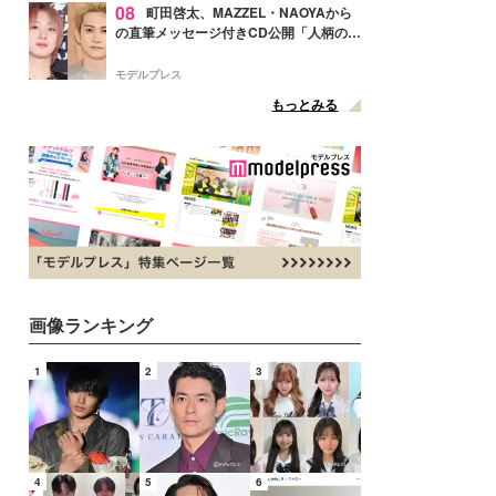
08
町田啓太、MAZZEL・NAOYAから
の直筆メッセージ付きCD公開「人柄の良
さがにじみ出てる」の声
モデルプレス
もっとみる
画像ランキング
1
2
3
4
5
6