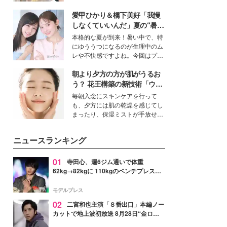
ーについて熱く語り合ってもらっ
を集めています。メイクやファッ
た。
愛甲ひかり＆橋下美好「我慢
ションの完成度を高めるベースと
して、“髪そのものの美しさ”に改
しなくていいんだ」夏の“暑さ
めて注目する人が増えている様
対策”の新しい選択肢とは？
本格的な夏が到来！暑い中で、特
子。今回は、そんな憧れの艶やか
にゆううつになるのが生理中のム
な髪を日常で叶える、美容好きの
レや不快感ですよね。今回はプラ
女性たちのヘアケア事情を紹介し
イベートでも仲良しで旅行好きな
ます。
朝より夕方の方が肌がうるお
モデル・愛甲ひかりさんと橋下美
好さんを迎えて本音で女子会トー
う？ 花王構築の新技術「ウォ
ク。猛暑のお出かけを快適に過ご
ーターキャプチャリングスキ
毎朝入念にスキンケアを行って
すヒントや、2人が感動した夏の
ン（捕水肌）」がスキンケア
も、夕方には肌の乾燥を感じてし
生理の新常識にも迫りました。
の常識を変える予感
まったり、保湿ミストが手放せな
いという読者も多いのでは？そん
な美容の常識を大きく変える可能
ニュースランキング
性を秘めた、革新的な「Water
Capturing Skin（ウォーターキャ
プチャリングスキン：捕水肌）」
01
寺田心、週6ジム通いで体重
技術を、花王が構築した。
62kg→82kgに 110kgのベンチプレス持
ち上げる姿披露「胸板の厚みすごい」
「かっこいい」と反響
モデルプレス
02
二宮和也主演「８番出口」本編ノー
カットで地上波初放送 8月28日“金ロ
ー”枠