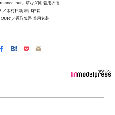
.performance tour／草なぎ剛 着用衣装
012-／木村拓哉 着用衣装
CERT TOUR”／香取慎吾 着用衣装