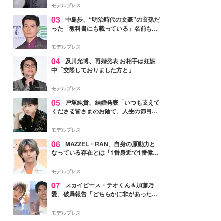
モデルプレス
03
中島歩、“明治時代の文豪”の玄孫だ
った「教科書にも載っている」名前も先
祖に由来
モデルプレス
04
及川光博、再婚発表 お相手は妊娠
中「交際しておりました方と」
モデルプレス
05
戸塚純貴、結婚発表「いつも支えて
くださる皆さまのお陰で、人生の節目を
迎えられること、心より感謝しておりま
す」【全文】
モデルプレス
06
MAZZEL・RAN、自身の原動力と
なっている存在とは「1番身近で1番偉大
な存在」
モデルプレス
07
スカイピース・テオくん＆加藤乃
愛、破局報告「どちらかに非があったわ
けではなく」2023年2月に交際発表
モデルプレス