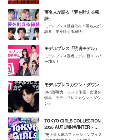
著名人が語る「夢を叶える秘
訣」
モデルプレス独自取材！著名人が
語る「夢を叶える秘訣」
モデルプレス「読者モデル」
モデルプレス読者モデル 新メンバ
ー加入！
モデルプレスカウントダウン
SNS影響力トレンド俳優・女優を
特集「モデルプレスカウントダウ
ン」
TOKYO GIRLS COLLECTION
2026 AUTUMN/WINTER × モ
デルプレス
"史上最大級のファッションフェス
タ"TGC情報をたっぷり紹介