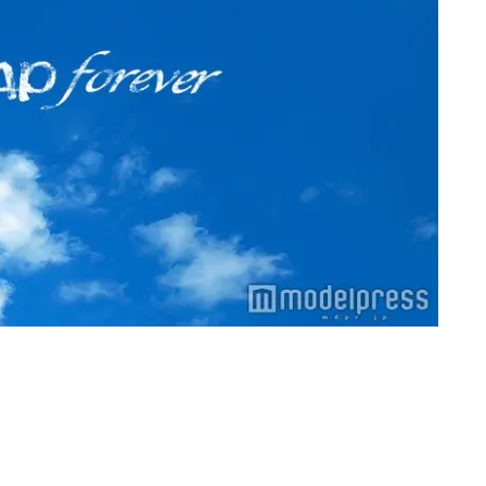
Loaded
:
87.03%