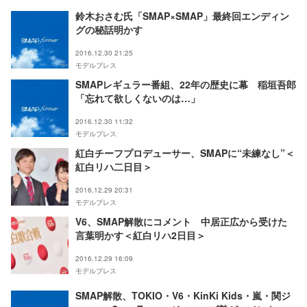
鈴木おさむ氏「SMAP×SMAP」最終回エンディン
グの秘話明かす
2016.12.30 21:25
モデルプレス
SMAPレギュラー番組、22年の歴史に幕 稲垣吾郎
「忘れて欲しくないのは…」
2016.12.30 11:32
モデルプレス
紅白チーフプロデューサー、SMAPに“未練なし”＜
紅白リハ二日目＞
2016.12.29 20:31
モデルプレス
V6、SMAP解散にコメント 中居正広から受けた
言葉明かす＜紅白リハ2日目＞
2016.12.29 16:09
モデルプレス
SMAP解散、TOKIO・V6・KinKi Kids・嵐・関ジ