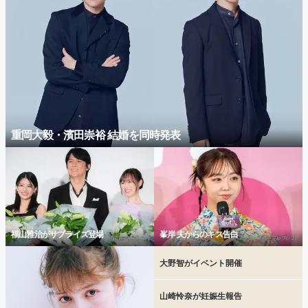
重岡大毅・濱田崇裕 結婚を同時発表
福山雅治がサプライズ登場
峯岸 夫からのキス告白
大野智がイベント開催
山崎怜奈が妊娠生報告