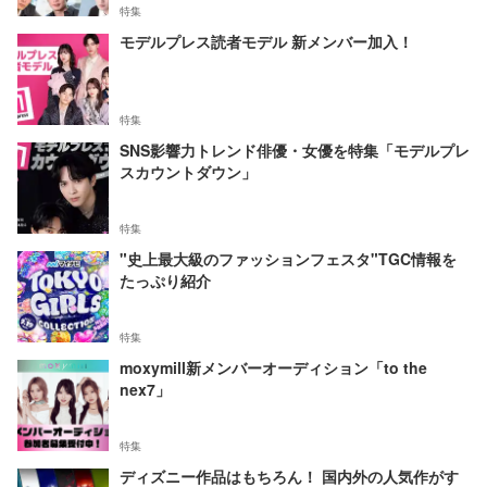
特集
モデルプレス読者モデル 新メンバー加入！
特集
SNS影響力トレンド俳優・女優を特集「モデルプレ
スカウントダウン」
特集
"史上最大級のファッションフェスタ"TGC情報を
たっぷり紹介
特集
moxymill新メンバーオーディション「to the
nex7」
特集
ディズニー作品はもちろん！ 国内外の人気作がす