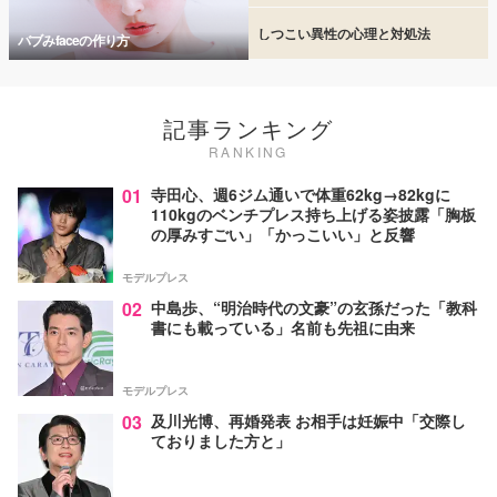
しつこい異性の心理と対処法
バブみfaceの作り方
記事ランキング
RANKING
01
寺田心、週6ジム通いで体重62kg→82kgに
110kgのベンチプレス持ち上げる姿披露「胸板
の厚みすごい」「かっこいい」と反響
モデルプレス
02
中島歩、“明治時代の文豪”の玄孫だった「教科
書にも載っている」名前も先祖に由来
モデルプレス
03
及川光博、再婚発表 お相手は妊娠中「交際し
ておりました方と」