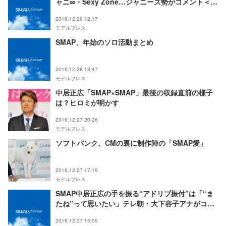
ャニ∞・Sexy Zone…ジャニーズ勢がコメント＜紅
白まとめ＞
2016.12.29 12:17
モデルプレス
SMAP、年始のソロ活動まとめ
2016.12.28 13:47
モデルプレス
中居正広「SMAP×SMAP」最後の収録直前の様子
は？ヒロミが明かす
2016.12.27 20:26
モデルプレス
ソフトバンク、CMの裏に制作陣の「SMAP愛」
2016.12.27 17:19
モデルプレス
SMAP中居正広の手を振る“アドリブ振付”は「“ま
たね”って思いたい」テレ朝・大下容子アナがコメ
ント
2016.12.27 15:59