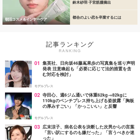
鈴木砂羽 子宮筋腫摘出
都合のよい恋を卒業するには
朝活コスメ＆インナーケア
記事ランキング
RANKING
01
集英社、日向坂46藤嶌果歩の写真集を巡り声明
発表 注意喚起も「必要に応じて法的措置を含
む対応を検討」
モデルプレス
02
寺田心、週6ジム通いで体重62kg→82kgに
110kgのベンチプレス持ち上げる姿披露「胸板
の厚みすごい」「かっこいい」と反響
モデルプレス
03
広末涼子、病名公表を決断した次男からの言葉
「言い訳にするのも嫌だった」「言うべきか迷
った」