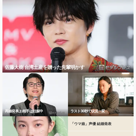
佐藤大樹 台湾土産を贈った先輩明かす
再婚発表 お相手は妊娠中
ラスト30秒で状況一変
「ウマ娘」声優 結婚発表