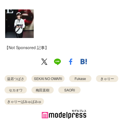
【Not Sponsored 記事】
益若つばさ
SEKAI NO OWARI
Fukase
きゃりー
セカオワ
梅田直樹
SAORI
きゃりーぱみゅぱみゅ