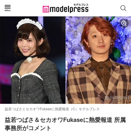
益若つばさとセカオワFukaseに熱愛報道（C）モデルプレス
益若つばさ＆セカオワFukaseに熱愛報道 所属
事務所がコメント