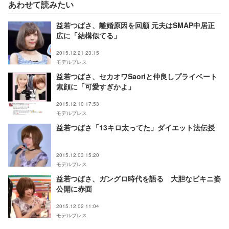
あわせて読みたい
益若つばさ、離婚原因を回顧 元夫はSMAP中居正
広に「結構似てる」
2015.12.21 23:15
モデルプレス
益若つばさ、セカオワSaoriと仲良しプライベート
素顔に「可愛すぎかよ」
2015.12.10 17:53
モデルプレス
益若つばさ「13キロ太ってた」ダイエット法伝授
2015.12.03 15:20
モデルプレス
益若つばさ、ガングロ時代を語る 大胆なビキニ姿
公開に赤面
2015.12.02 11:04
モデルプレス