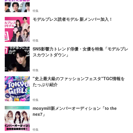
特集
モデルプレス読者モデル 新メンバー加入！
特集
SNS影響力トレンド俳優・女優を特集「モデルプレ
スカウントダウン」
特集
"史上最大級のファッションフェスタ"TGC情報を
たっぷり紹介
特集
moxymill新メンバーオーディション「to the
nex7」
特集