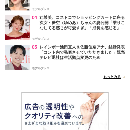
モデルプレス
04
辻希美、コストコでショッピングカートに座る
次女・夢空（ゆめあ）ちゃんの姿公開「乗りこ
なしてる感じが可愛すぎ」「成長を感じる」の
声
モデルプレス
05
レインボー池田直人＆佐藤佳奈アナ、結婚発表
「コント内で発表させていただきました」読売
テレビ退社は生活拠点変更のため
モデルプレス
もっとみる