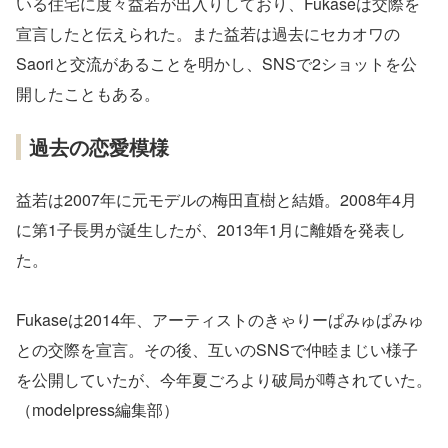
いる住宅に度々益若が出入りしており、Fukaseは交際を
宣言したと伝えられた。また益若は過去にセカオワの
Saoriと交流があることを明かし、SNSで2ショットを公
開したこともある。
過去の恋愛模様
益若は2007年に元モデルの梅田直樹と結婚。2008年4月
に第1子長男が誕生したが、2013年1月に離婚を発表し
た。
Fukaseは2014年、アーティストのきゃりーぱみゅぱみゅ
との交際を宣言。その後、互いのSNSで仲睦まじい様子
を公開していたが、今年夏ごろより破局が噂されていた。
（modelpress編集部）