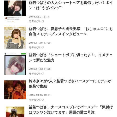
益若つばさの大人ショートヘアを真似したい！ポイ
ントは“うざバング”
2015.12.01 21:11
モデルプレス
益若つばさ、愛息子の成長実感 “おしゃエロ”にも
自信＜モデルプレスインタビュー＞
2015.11.16 17:00
モデルプレス
益若つばさ「ショートボブに切ったよ！」イメチェ
ンで新たな魅力
2015.11.13 11:26
モデルプレス
鈴木奈々が2人？益若つばさバースデーにモデルが
仮装で集結
2015.10.15 19:14
モデルプレス
益若つばさ、ナースコスプレでバースデー「気付け
ばワンワン泣いてます」周囲の愛に号泣