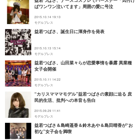
益若つばさ、ナースコスプレでバースデー「気付け
ばワンワン泣いてます」周囲の愛に号泣
2015.10.14 19:13
モデルプレス
益若つばさ、誕生日に渾身作を発表
2015.10.13 15:14
モデルプレス
益若つばさ、山田菜々らが恋愛事情を暴露 異業種
女子会開催
2015.10.11 14:22
モデルプレス
“カリスマママモデル”益若つばさの素顔に迫る 庶
民的生活、批判への本音も告白
2015.09.29 11:41
モデルプレス
益若つばさ＆島崎遥香＆鈴木あや＆島田晴香が“お
初な”女子会を満喫