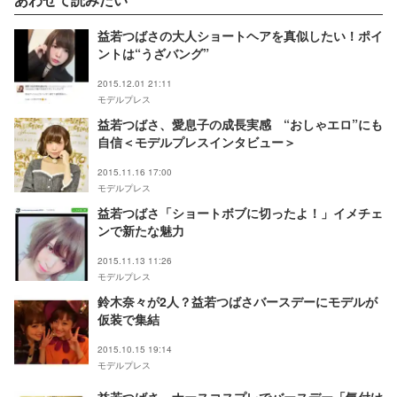
益若つばさの大人ショートヘアを真似したい！ポイ
ントは“うざバング”
2015.12.01 21:11
モデルプレス
益若つばさ、愛息子の成長実感 “おしゃエロ”にも
自信＜モデルプレスインタビュー＞
2015.11.16 17:00
モデルプレス
益若つばさ「ショートボブに切ったよ！」イメチェ
ンで新たな魅力
2015.11.13 11:26
モデルプレス
鈴木奈々が2人？益若つばさバースデーにモデルが
仮装で集結
2015.10.15 19:14
モデルプレス