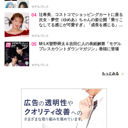
モデルプレス
04
辻希美、コストコでショッピングカートに座る
次女・夢空（ゆめあ）ちゃんの姿公開「乗りこ
なしてる感じが可愛すぎ」「成長を感じる」の
声
モデルプレス
05
M!LK曽野舜太＆吉田仁人の表紙解禁「モデル
プレスカウントダウンマガジン」巻頭に登場
モデルプレス
もっとみる