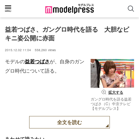
益若つばさ、ガングロ時代を語る　大胆なビ
キニ姿公開に赤面
2015.12.02 11:04
558,260
views
モデルの
益若つばさ
が、自身のガン
グロ時代について語る。
拡大する
ガングロ時代を語る益若
つばさ（C）中京テレビ
【モデルプレス】
全文を読む
あわせて読みたい