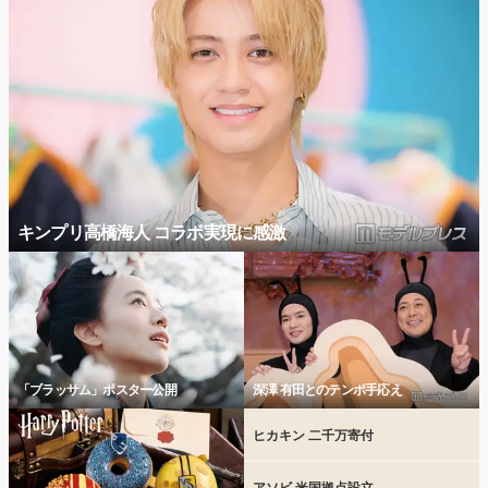
キンプリ高橋海人 コラボ実現に感激
「ブラッサム」ポスター公開
深澤 有田とのテンポ手応え
ヒカキン 二千万寄付
アソビ 米国拠点設立