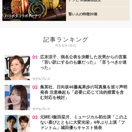
賢い人の特徴20個
ハリポタコラボドーナツ
記事ランキング
RANKING
01
広末涼子、病名公表を決断した次男からの言葉
「言い訳にするのも嫌だった」「言うべきか迷
った」
モデルプレス
02
集英社、日向坂46藤嶌果歩の写真集を巡り声明
発表 注意喚起も「必要に応じて法的措置を含
む対応を検討」
モデルプレス
03
元ME:I飯田栞月、ミュージカル初出演「この上
ない喜びとともに大変光栄」4年ぶり上演「フ
ァントム」城田優らキャスト発表