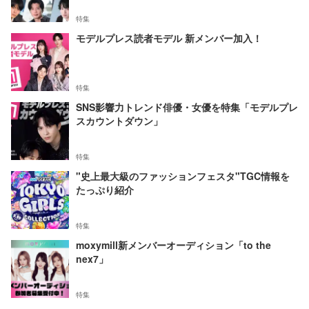
特集
モデルプレス読者モデル 新メンバー加入！
特集
SNS影響力トレンド俳優・女優を特集「モデルプレ
スカウントダウン」
特集
"史上最大級のファッションフェスタ"TGC情報を
たっぷり紹介
特集
moxymill新メンバーオーディション「to the
nex7」
特集