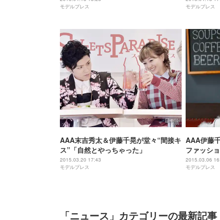
モデルプレス
モデルプレス
AAA末吉秀太＆伊藤千晃が堂々“間接キ
AAA伊藤
ス”「自然とやっちゃった」
ファッショ
ル公開
2015.03.20 17:43
2015.03.06 16
モデルプレス
モデルプレス
「ニュース」カテゴリーの最新記事