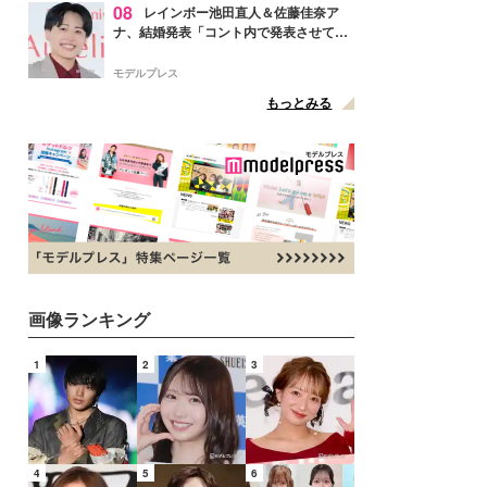
08
レインボー池田直人＆佐藤佳奈ア
ナ、結婚発表「コント内で発表させてい
ただきました」読売テレビ退社は生活拠
点変更のため
モデルプレス
もっとみる
画像ランキング
1
2
3
4
5
6