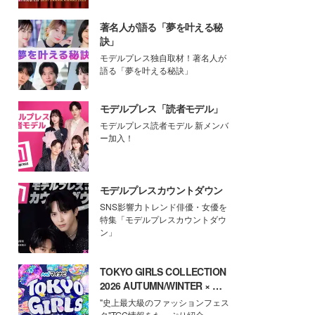
著名人が語る「夢を叶える秘
訣」
モデルプレス独自取材！著名人が
語る「夢を叶える秘訣」
モデルプレス「読者モデル」
モデルプレス読者モデル 新メンバ
ー加入！
モデルプレスカウントダウン
SNS影響力トレンド俳優・女優を
特集「モデルプレスカウントダウ
ン」
TOKYO GIRLS COLLECTION
2026 AUTUMN/WINTER × モ
デルプレス
"史上最大級のファッションフェス
タ"TGC情報をたっぷり紹介