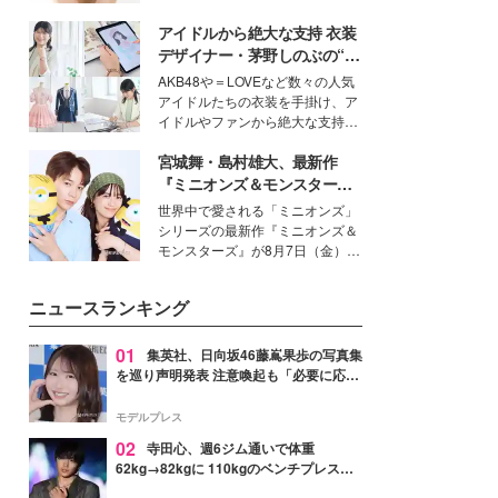
女性たちのヘアケア事情を紹介し
いという読者も多いのでは？そん
ます。
アイドルから絶大な支持 衣装
な美容の常識を大きく変える可能
性を秘めた、革新的な「Water
デザイナー・茅野しのぶの“可
Capturing Skin（ウォーターキャ
愛い”を作る美学＜「シチズン
AKB48や＝LOVEなど数々の人気
プチャリングスキン：捕水肌）」
クロスシー」インタビュー＞
アイドルたちの衣装を手掛け、ア
技術を、花王が構築した。
イドルやファンから絶大な支持を
得る、株式会社オサレカンパニー
宮城舞・島村雄大、最新作
取締役兼クリエイティブディレク
ター・茅野しのぶ。一人ひとりの
『ミニオンズ＆モンスター
個性に寄り添い、魅力を引き出す
ズ』の魅力熱弁 ハチャメチャ
世界中で愛される「ミニオンズ」
衣装作りは、多くの女性たちに勇
だけじゃない“友情と絆”に感
シリーズの最新作『ミニオンズ＆
気と自信を与え続けている。
動
モンスターズ』が8月7日（金）に
公開。モデルプレスでは、“大のミ
ニオン好き”という共通点を持つモ
ニュースランキング
デルの宮城舞と島村雄大の特別対
談をお届け！それぞれの視点か
ら、今作ならではの魅力や予想外
01
集英社、日向坂46藤嶌果歩の写真集
の感動をもたらす奥深いストーリ
を巡り声明発表 注意喚起も「必要に応じ
ーについて熱く語り合ってもらっ
て法的措置を含む対応を検討」
た。
モデルプレス
02
寺田心、週6ジム通いで体重
62kg→82kgに 110kgのベンチプレス持
ち上げる姿披露「胸板の厚みすごい」