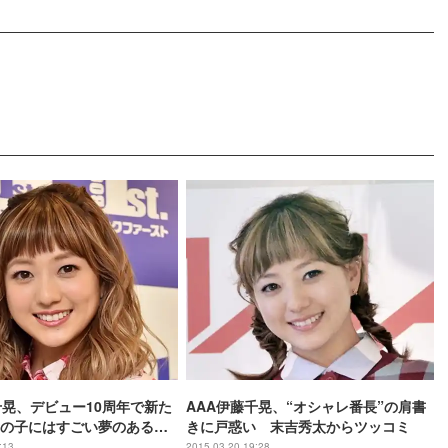
千晃、デビュー10周年で新た
AAA伊藤千晃、“オシャレ番長”の肩書
の子にはすごい夢のあるこ
きに戸惑い 末吉秀太からツッコミ
:13
2015.03.20 19:28