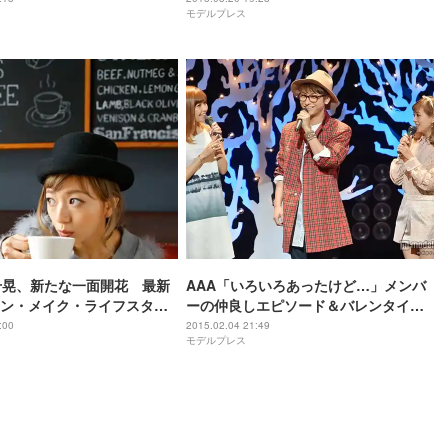
モデルプレス
千晃、新たな一面開花 最新
AAA「いろいろあったけど…」メンバ
ン・メイク・ライフスタイ
ーの仲良しエピソード＆バレンタイン
を明かす
:00
2015.02.04 21:49
モデルプレス