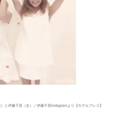
）と伊藤千晃（左）／伊藤千晃Instagramより【モデルプレス】
Loaded
:
87.03%