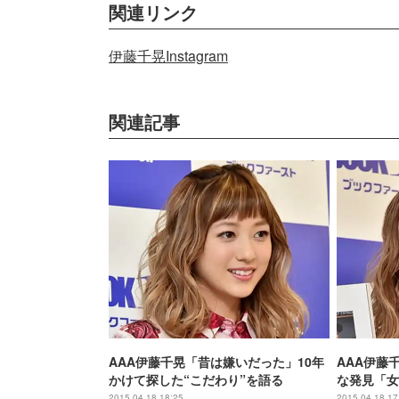
関連リンク
伊藤千晃Instagram
関連記事
AAA伊藤千晃「昔は嫌いだった」10年
AAA伊藤
かけて探した“こだわり”を語る
な発見「女
と」
2015.04.18 18:25
2015.04.18 17