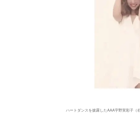
ハートダンスを披露したAAA宇野実彩子（右
/
Unmute