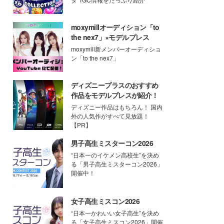
moxymillオーディション「to
the nex7」×モデルプレス
moxymill新メンバーオーディショ
ン「to the nex7」
ディズニープラスのおすすめ
作品をモデルプレスが紹介！
ディズニー作品はもちろん！ 国内
外の人気作がすべて見放題！
【PR】
男子高生ミスターコン2026
“日本一のイケメン高校生”を決め
る「男子高生ミスターコン2026」
開催中！
女子高生ミスコン2026
“日本一かわいい女子高生”を決め
る「女子高生ミスコン2026」開催