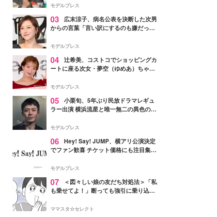
「かっこいい」と反響
モデルプレス
03
広末涼子、病名公表を決断した次男
からの言葉「言い訳にするのも嫌だっ
た」「言うべきか迷った」
モデルプレス
04
辻希美、コストコでショッピングカ
ートに座る次女・夢空（ゆめあ）ちゃん
の姿公開「乗りこなしてる感じが可愛す
ぎ」「成長を感じる」の声
モデルプレス
05
小栗旬、5年ぶり民放ドラマレギュ
ラー出演 横浜流星と唯一無二の異色のバ
ディで初共演【LOST10】
モデルプレス
06
Hey! Say! JUMP、横アリ公演決定
でファン歓喜 チケット価格にも注目集ま
る「激アツ」「平成に戻ったみたい」
モデルプレス
07
＜図々しい娘の友だち対処法＞「私
も乗せてよ！」断っても強引に乗り込ん
でくる友だち【第1話まんが】
ママスタ☆セレクト