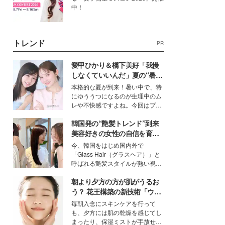
中！
トレンド
PR
愛甲ひかり＆橋下美好「我慢
しなくていいんだ」夏の“暑さ
対策”の新しい選択肢とは？
本格的な夏が到来！暑い中で、特
にゆううつになるのが生理中のム
レや不快感ですよね。今回はプラ
イベートでも仲良しで旅行好きな
韓国発の“艶髪トレンド”到来
モデル・愛甲ひかりさんと橋下美
好さんを迎えて本音で女子会トー
美容好きの女性の自信を育む
ク。猛暑のお出かけを快適に過ご
「ヘアケア事情」って？
今、韓国をはじめ国内外で
すヒントや、2人が感動した夏の
「Glass Hair（グラスヘア）」と
生理の新常識にも迫りました。
呼ばれる艶髪スタイルが熱い視線
を集めています。メイクやファッ
朝より夕方の方が肌がうるお
ションの完成度を高めるベースと
して、“髪そのものの美しさ”に改
う？ 花王構築の新技術「ウォ
めて注目する人が増えている様
ーターキャプチャリングスキ
毎朝入念にスキンケアを行って
子。今回は、そんな憧れの艶やか
ン（捕水肌）」がスキンケア
も、夕方には肌の乾燥を感じてし
な髪を日常で叶える、美容好きの
の常識を変える予感
まったり、保湿ミストが手放せな