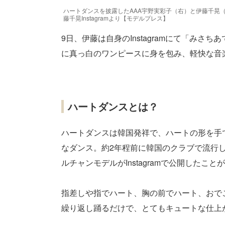
ハートダンスを披露したAAA宇野実彩子（右）と伊藤千晃
藤千晃Instagramより【モデルプレス】
9日、伊藤は自身のInstagramにて「み
に真っ白のワンピースに身を包み、軽快な音
ハートダンスとは？
ハートダンスは韓国発祥で、ハートの形を手
なダンス。約2年程前に韓国のクラブで流行し
ルチャンモデルがInstagramで公開したこ
指差しや指でハート、胸の前でハート、おで
繰り返し踊るだけで、とてもキュートな仕上