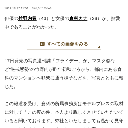
2014.10.17 12:51
396,557
views
俳優の
竹野内豊
（43）と女優の
倉科カナ
（26）が、熱愛
中であることがわかった。
すべての画像をみる
17日発売の写真週刊誌「フライデー」が、マスク姿な
ど“厳戒態勢”の竹野内が昨年初秋ごろから、都内にある倉
科のマンションへ頻繁に通う様子などを、写真とともに報
じた。
この報道を受け、倉科の所属事務所はモデルプレスの取材
に対して「この度の件、本人より親しくさせていただいて
いると聞いております。弊社といたしましても温かく見守