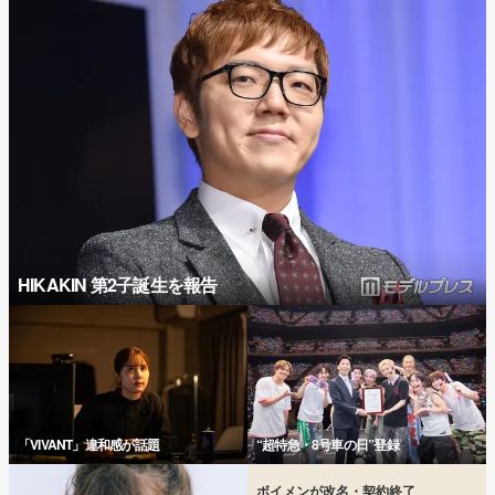
HIKAKIN 第2子誕生を報告
「VIVANT」違和感が話題
“超特急・8号車の日”登録
ボイメンが改名・契約終了