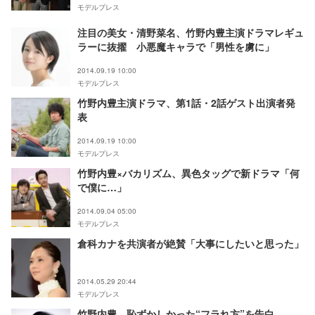
モデルプレス
注目の美女・清野菜名、竹野内豊主演ドラマレギュ
ラーに抜擢 小悪魔キャラで「男性を虜に」
2014.09.19 10:00
モデルプレス
竹野内豊主演ドラマ、第1話・2話ゲスト出演者発
表
2014.09.19 10:00
モデルプレス
竹野内豊×バカリズム、異色タッグで新ドラマ「何
で僕に…」
2014.09.04 05:00
モデルプレス
倉科カナを共演者が絶賛「大事にしたいと思った」
2014.05.29 20:44
モデルプレス
竹野内豊、恥ずかしかった“フラれ方”を告白