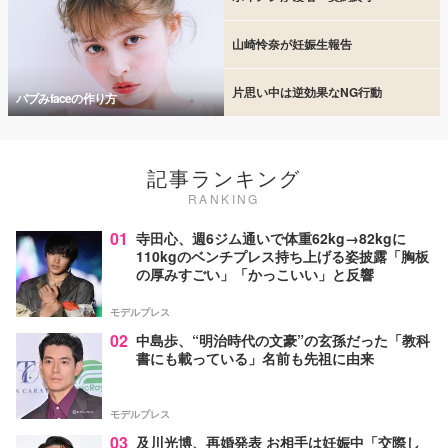
山崎怜奈が妊娠生報告
片思い中は逆効果なNG行動
バブみfaceの作り方
記事ランキング
RANKING
01
寺田心、週6ジム通いで体重62kg→82kgに
110kgのベンチプレス持ち上げる姿披露「胸板
の厚みすごい」「かっこいい」と反響
モデルプレス
02
中島歩、“明治時代の文豪”の玄孫だった「教科
書にも載っている」名前も先祖に由来
モデルプレス
03
及川光博、再婚発表 お相手は妊娠中「交際し