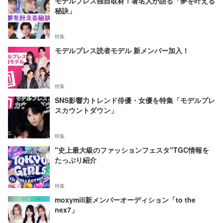
モデルプレス独自取材！著名人が語る「夢を叶える
秘訣」
特集
モデルプレス読者モデル 新メンバー加入！
特集
SNS影響力トレンド俳優・女優を特集「モデルプレ
スカウントダウン」
特集
"史上最大級のファッションフェスタ"TGC情報を
たっぷり紹介
特集
moxymill新メンバーオーディション「to the
nex7」