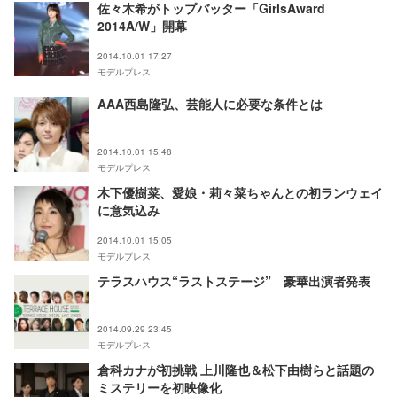
佐々木希がトップバッター「GirlsAward
2014A/W」開幕
2014.10.01 17:27
モデルプレス
AAA西島隆弘、芸能人に必要な条件とは
2014.10.01 15:48
モデルプレス
木下優樹菜、愛娘・莉々菜ちゃんとの初ランウェイ
に意気込み
2014.10.01 15:05
モデルプレス
テラスハウス“ラストステージ” 豪華出演者発表
2014.09.29 23:45
モデルプレス
倉科カナが初挑戦 上川隆也＆松下由樹らと話題の
ミステリーを初映像化