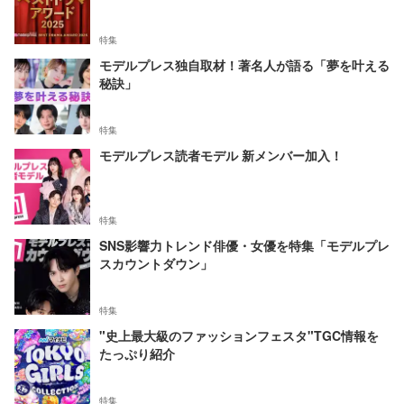
特集
モデルプレス独自取材！著名人が語る「夢を叶える
秘訣」
特集
モデルプレス読者モデル 新メンバー加入！
特集
SNS影響力トレンド俳優・女優を特集「モデルプレ
スカウントダウン」
特集
"史上最大級のファッションフェスタ"TGC情報を
たっぷり紹介
特集