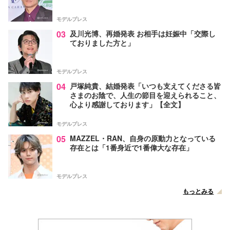
モデルプレス
03
及川光博、再婚発表 お相手は妊娠中「交際し
ておりました方と」
モデルプレス
04
戸塚純貴、結婚発表「いつも支えてくださる皆
さまのお陰で、人生の節目を迎えられること、
心より感謝しております」【全文】
モデルプレス
05
MAZZEL・RAN、自身の原動力となっている
存在とは「1番身近で1番偉大な存在」
モデルプレス
もっとみる