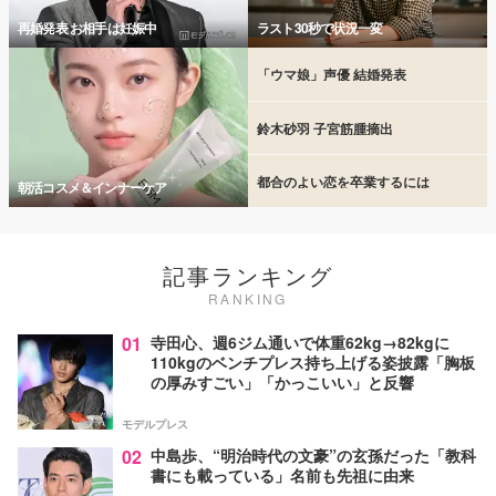
再婚発表 お相手は妊娠中
ラスト30秒で状況一変
「ウマ娘」声優 結婚発表
鈴木砂羽 子宮筋腫摘出
都合のよい恋を卒業するには
朝活コスメ＆インナーケア
記事ランキング
RANKING
01
寺田心、週6ジム通いで体重62kg→82kgに
110kgのベンチプレス持ち上げる姿披露「胸板
の厚みすごい」「かっこいい」と反響
モデルプレス
02
中島歩、“明治時代の文豪”の玄孫だった「教科
書にも載っている」名前も先祖に由来