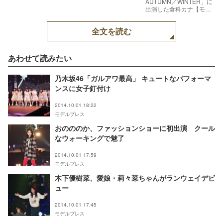
AUTUMN／WINTER」に
出演した倉科カナ【モデ
ルプレス】
全文を読む
あわせて読みたい
乃木坂46「ガルアワ最高」 キュートなパフォーマ
ンスに女子釘付け
2014.10.01 18:22
モデルプレス
おのののか、ファッションショーに初出演 クール
なウォーキングで魅了
2014.10.01 17:59
モデルプレス
木下優樹菜、愛娘・莉々菜ちゃんがランウェイデビ
ュー
2014.10.01 17:45
モデルプレス