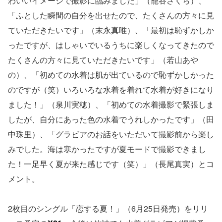
わいいイメージで撮影に臨みました」（籠谷さくら）、
「ふとした瞬間の自分を出せたので、たくさんの方々に見
ていただきたいです」（末永真唯）、「最初は恥ずかしか
ったですが、はしゃいでいるうちに楽しくなってきたので
たくさんの方々に見ていただきたいです」（若山あや
の）、「初めての水着は肌が出ているので恥ずかしかった
のですが（笑）いろいろな水着を着れて水着が好きになり
ました！」（泉川実穂）、「初めての水着撮影で緊張しま
したが、自分にあった色の水着でうれしかったです」（田
中珠里）、「グラビアのお話をいただいて撮影前から楽し
みでした。海は寒かったですが夏モードで撮影できまし
た！一足早く夏が来た感じです（笑）」（長尾真実）とコ
メント。
2枚目のシングル「恋する夏！」（6月25日発売）をリリ