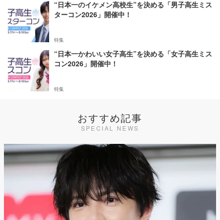
“日本一のイケメン高校生”を決める「男子高生ミス
ターコン2026」開催中！
特集
“日本一かわいい女子高生”を決める「女子高生ミス
コン2026」開催中！
特集
おすすめ記事
SPECIAL NEWS