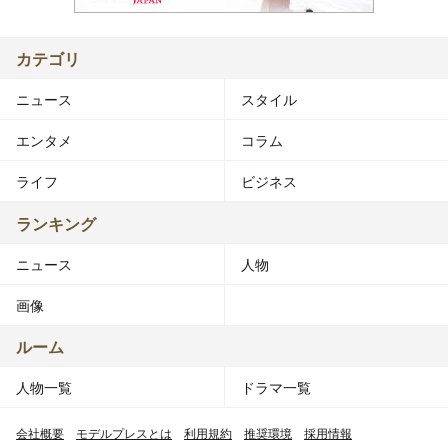
カテゴリ
ニュース
スタイル
エンタメ
コラム
ライフ
ビジネス
ランキング
ニュース
人物
画像
ルーム
人物一覧
ドラマ一覧
会社概要
モデルプレスとは
利用規約
推奨環境
採用情報