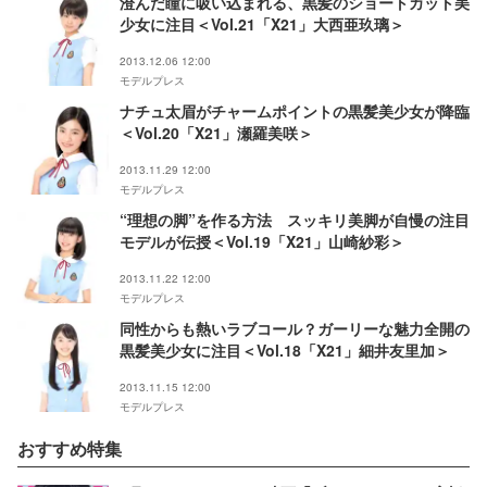
澄んだ瞳に吸い込まれる、黒髪のショートカット美
少女に注目＜Vol.21「X21」大西亜玖璃＞
2013.12.06 12:00
モデルプレス
ナチュ太眉がチャームポイントの黒髪美少女が降臨
＜Vol.20「X21」瀬羅美咲＞
2013.11.29 12:00
モデルプレス
“理想の脚”を作る方法 スッキリ美脚が自慢の注目
モデルが伝授＜Vol.19「X21」山崎紗彩＞
2013.11.22 12:00
モデルプレス
同性からも熱いラブコール？ガーリーな魅力全開の
黒髪美少女に注目＜Vol.18「X21」細井友里加＞
2013.11.15 12:00
モデルプレス
おすすめ特集