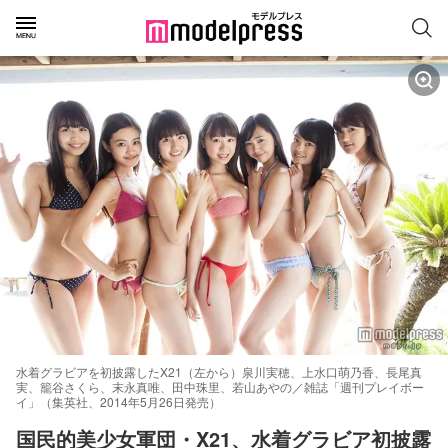
水着グラビアを初披露したX21（左から）泉川実穂、上水口萌乃香、長尾真
実、籠谷さくら、末永真唯、田中珠里、若山あやの／雑誌「週刊プレイボー
イ」（集英社、2014年5月26日発売）
国民的美少女軍団・X21、水着グラビア初披露