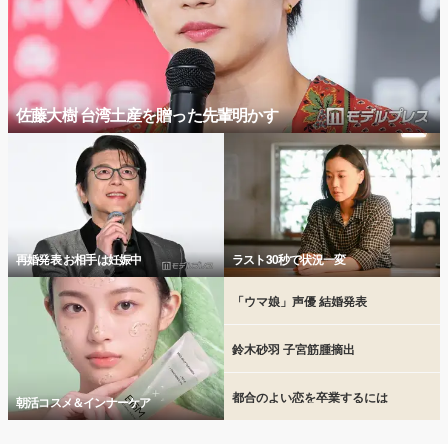
佐藤大樹 台湾土産を贈った先輩明かす
再婚発表 お相手は妊娠中
ラスト30秒で状況一変
「ウマ娘」声優 結婚発表
鈴木砂羽 子宮筋腫摘出
都合のよい恋を卒業するには
朝活コスメ＆インナーケア