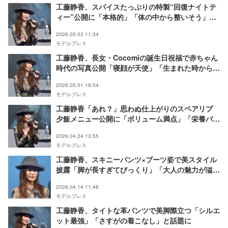
工藤静香、スパイスたっぷりの特製“回復ナイトテ
ィー”公開に「本格的」「体の中から整いそう」と
反響
2026.05.03 11:34
モデルプレス
工藤静香、長女・Cocomiの誕生日祝福で赤ちゃん
時代の写真公開「寝顔が天使」「生まれた時から美
形」の声
2026.05.01 19:54
モデルプレス
工藤静香「あれ？」思わぬ仕上がりのスペアリブ
夕飯メニュー公開に「ボリューム満点」「栄養バラ
ンスバッチリ」の声
2026.04.24 13:55
モデルプレス
工藤静香、スキニーパンツ×ブーツ姿で美スタイル
披露「脚が長すぎてびっくり」「大人の魅力が溢れ
てる」と反響
2026.04.14 11:48
モデルプレス
工藤静香、タイトな革パンツで美脚際立つ「シルエ
ット最強」「さすがの着こなし」と話題に