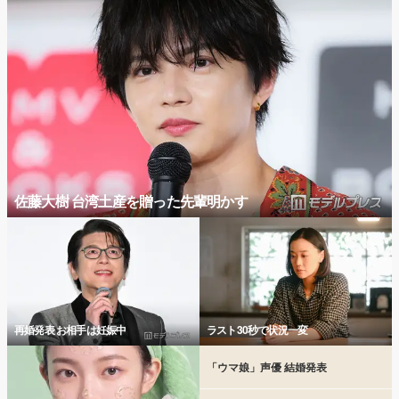
佐藤大樹 台湾土産を贈った先輩明かす
再婚発表 お相手は妊娠中
ラスト30秒で状況一変
「ウマ娘」声優 結婚発表