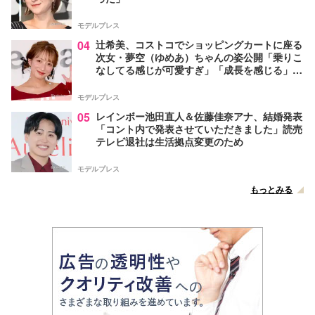
モデルプレス
04
辻希美、コストコでショッピングカートに座る
次女・夢空（ゆめあ）ちゃんの姿公開「乗りこ
なしてる感じが可愛すぎ」「成長を感じる」の
声
モデルプレス
05
レインボー池田直人＆佐藤佳奈アナ、結婚発表
「コント内で発表させていただきました」読売
テレビ退社は生活拠点変更のため
モデルプレス
もっとみる