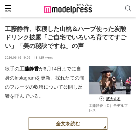
工藤静香、収穫した山桃＆ハーブ使った炭酸
ドリンク披露「ご自宅でいろいろ育ててすご
い」「美の秘訣ですね」の声
2026.06.15 19:09
18,125
views
歌手の
工藤静香
が6月14日までに自
身のInstagramを更新。採れたての旬
のフルーツの収穫について公開し反
響を呼んでいる。
拡大する
工藤静香（C）モデルプ
レス
全文を読む