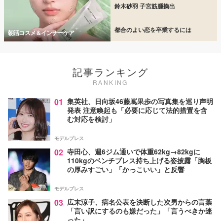
鈴木砂羽 子宮筋腫摘出
都合のよい恋を卒業するには
朝活コスメ＆インナーケア
記事ランキング
RANKING
01
集英社、日向坂46藤嶌果歩の写真集を巡り声明
発表 注意喚起も「必要に応じて法的措置を含
む対応を検討」
モデルプレス
02
寺田心、週6ジム通いで体重62kg→82kgに
110kgのベンチプレス持ち上げる姿披露「胸板
の厚みすごい」「かっこいい」と反響
モデルプレス
03
広末涼子、病名公表を決断した次男からの言葉
「言い訳にするのも嫌だった」「言うべきか迷
った」