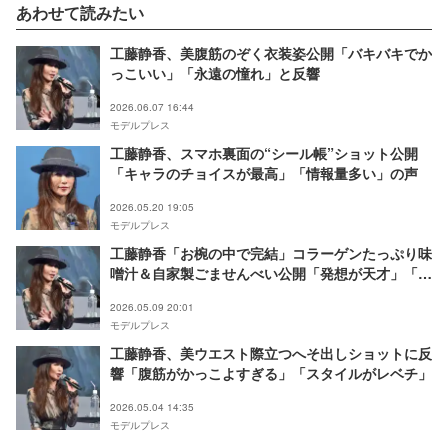
あわせて読みたい
工藤静香、美腹筋のぞく衣装姿公開「バキバキでか
っこいい」「永遠の憧れ」と反響
2026.06.07 16:44
モデルプレス
工藤静香、スマホ裏面の“シール帳”ショット公開
「キャラのチョイスが最高」「情報量多い」の声
2026.05.20 19:05
モデルプレス
工藤静香「お椀の中で完結」コラーゲンたっぷり味
噌汁＆自家製ごませんべい公開「発想が天才」「真
似したい」と反響続々
2026.05.09 20:01
モデルプレス
工藤静香、美ウエスト際立つへそ出しショットに反
響「腹筋がかっこよすぎる」「スタイルがレベチ」
2026.05.04 14:35
モデルプレス