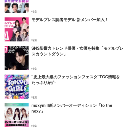
特集
モデルプレス読者モデル 新メンバー加入！
特集
SNS影響力トレンド俳優・女優を特集「モデルプレ
スカウントダウン」
特集
"史上最大級のファッションフェスタ"TGC情報を
たっぷり紹介
特集
moxymill新メンバーオーディション「to the
nex7」
特集